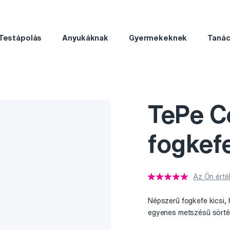
Testápolás
Anyukáknak
Gyermekeknek
Taná
TePe C
fogkef
Az Ön érté
Népszerű fogkefe kicsi, 
egyenes metszésű sörték