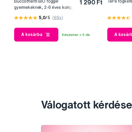
Buccotherm BIO foggél
1 290 Ft
TePe fogkef
gyermekeknek, 2-6 éves korig,
eper ízű, 50 ml
5,0
/5
(69x)
A kosárba
A kosár
Készleten > 5 db
Válogatott kérdése