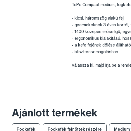
TePe Compact medium, fogkef
- kicsi, háromszög alakú fej
- gyermekeknek 3 éves kortól, v
- 1400 közepes erősségű, egye
- ergonomikus kialakítású, hoss
- a kefe fejének dőlése állíthat
- blisztercsomagolásban
Válassza ki, majd írja be a ren
Ajánlott termékek
Fogkefék
Fogkefék felnőttek részére
Medium 