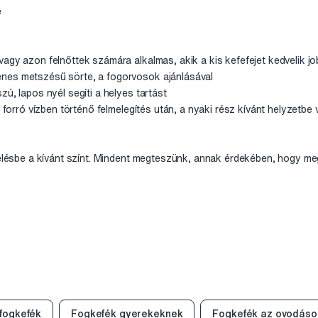
e
agy azon felnőttek számára alkalmas, akik a kis kefefejet kedvelik j
nes metszésű sörte, a fogorvosok ajánlásával
zú, lapos nyél segíti a helyes tartást
ó forró vízben történő felmelegítés után, a nyaki rész kívánt helyzetbe v
delésbe a kívánt színt. Mindent megteszünk, annak érdekében, hogy me
fogkefék
Fogkefék gyerekeknek
Fogkefék az ovodáso