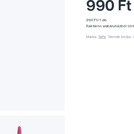
990 Ft
990 Ft/1 db
Raktáron webáruházból tört
Márka:
TePe
Termék kódja: