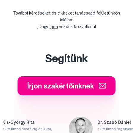
További kérdéseket és cikkeket
tanácsadó felületünkön
találhat
, vagy
írjon
nekünk közvetlenül
Segítünk
Írjon szakértőinknek
Kis-György Rita
Dr. Szabó Dániel
a Profimed dentálhigiénikusa,
a Profimed fogorvosa