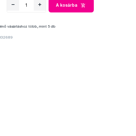
A kosárba
énő vásárláshoz több, mint 5 db
 332689