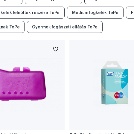
kefék felnőttek részére TePe
Medium fogkefék TePe
F
knak TePe
Gyermek fogászati ellátás TePe