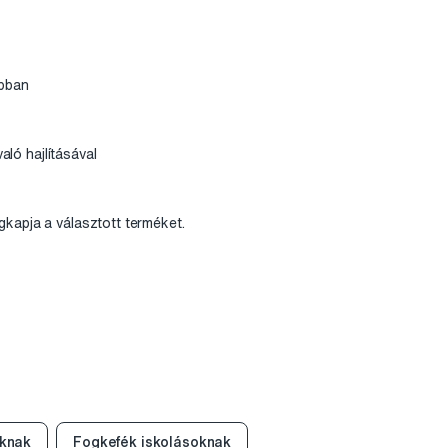
obban
aló hajlításával
gkapja a választott terméket.
knak
Fogkefék iskolásoknak