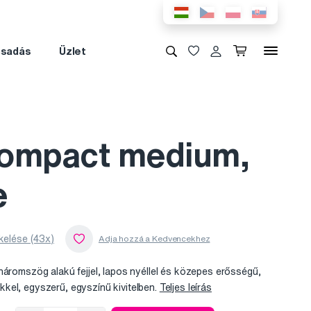
csadás
Üzlet
ompact medium,
e
kelése (43x)
háromszög alakú fejjel, lapos nyéllel és közepes erősségű,
kel, egyszerű, egyszínű kivitelben.
Teljes leírás