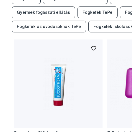
Gyermek fogászati ellátás
Fogkefék TePe
Fog
Fogkefék az ovodásoknak TePe
Fogkefék iskoláso