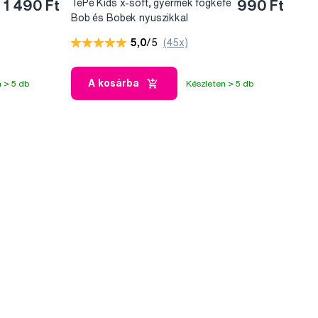
1 490 Ft
TePe Kids x-soft, gyermek fogkefe
990 Ft
Bob és Bobek nyuszikkal
5,0
/5
(45x)
A kosárba
 > 5 db
Készleten > 5 db