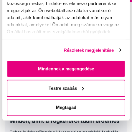
közösségi média-, hirdető- és elemező partnereinkkel
megosztjuk az Ön weboldalhasználatra vonatkozó
adatait, akik kombinálhatják az adatokat más olyan
adatokkal, amelyeket Ön adott meg számukra vagy az
Ön által használt más szolgáltatásokból gyűjtöttek.
Válogatott kérdések és cikkek
Részletek megjelenítése
Mindennek a megengedése
Testre szabás
Megtagad
Minden, amit a fogkeféről tudni érdemes