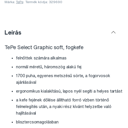
Márka:
TePe
Termék kódja: 329690
Leírás
TePe Select Graphic soft, fogkefe
felnőttek számára alkalmas
normál méretű, háromszög alakú fej
1700 puha, egyenes metszésű sörte, a fogorvosok
ajánlásával
ergonomikus kialakítású, lapos nyél segíti a helyes tartást
a kefe fejének dőlése állítható forró vízben történő
felmelegítés után, a nyaki rész kívánt helyzetbe való
hajlításával
blisztercsomagolásban