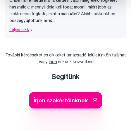
Önben is felmerült már a kérdés: vajon megfelelő fogkefét
használok; mennyi ideig kell fogat mosni; miért jobb az
elektromos fogkefe, mint a manuális? Alábbi cikkünkben
összegyűjtöttünk mind...
Teljes cikk
További kérdéseket és cikkeket
tanácsadó felületünkön találhat
, vagy
írjon
nekünk közvetlenül
Segítünk
Írjon szakértőinknek