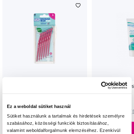
TePe Angle fogköztisztító kefék 0,4 mm,
Buccotherm Gel Dentif
rózsaszín, 6 db
75 ml
1 990 Ft
1 890 Ft
Ez a weboldal sütiket használ
5,0
/5
(271x)
5,0
/5
(
Sütiket használunk a tartalmak és hirdetések személyre
szabásához, közösségi funkciók biztosításához,
A kosárba
A kosárba
Készleten > 5 db
valamint weboldalforgalmunk elemzéséhez. Ezenkívül