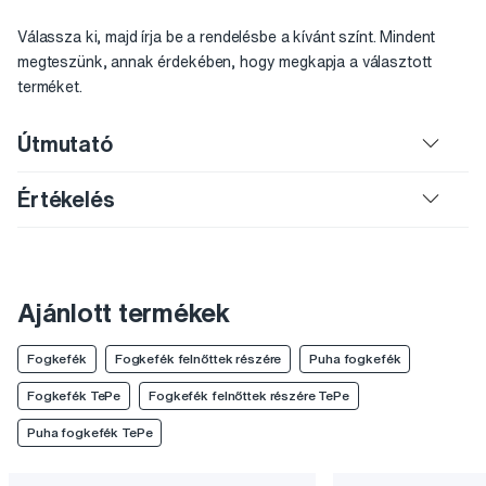
Válassza ki, majd írja be a rendelésbe a kívánt színt. Mindent
megteszünk, annak érdekében, hogy megkapja a választott
terméket.
Útmutató
Értékelés
Ajánlott termékek
Fogkefék
Fogkefék felnőttek részére
Puha fogkefék
Fogkefék TePe
Fogkefék felnőttek részére TePe
Puha fogkefék TePe