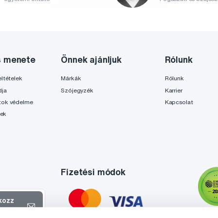
s menete
Önnek ajánljuk
Rólunk
ltételek
Márkák
Rólunk
dja
Szójegyzék
Karrier
tok védelme
Kapcsolat
lek
Fizetési módok
tkozz
el