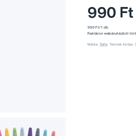
990 Ft
990 Ft/1 db
Raktáron webáruházból tört
Márka:
TePe
Termék kódja: