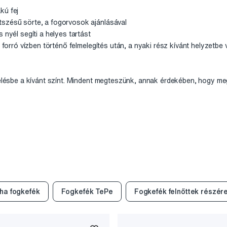
kú fej
szésű sörte, a fogorvosok ajánlásával
 nyél segíti a helyes tartást
ó forró vízben történő felmelegítés után, a nyaki rész kívánt helyzetbe v
delésbe a kívánt színt. Mindent megteszünk, annak érdekében, hogy me
ha fogkefék
Fogkefék TePe
Fogkefék felnőttek részér