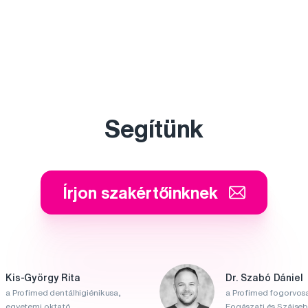
Segítünk
Írjon szakértőinknek
Kis-György Rita
Dr. Szabó Dániel
a Profimed dentálhigiénikusa,
a Profimed fogorvosa
egyetemi oktató
Fogászati és Szájsebé