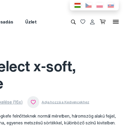
csadás
Üzlet
lect x-soft,
e
kelése (16x)
gkefe felnőtteknek normál méretben, háromszög alakú fejjel,
puha, egyenes metszésű sörtékkel, különböző színű kivitelben.