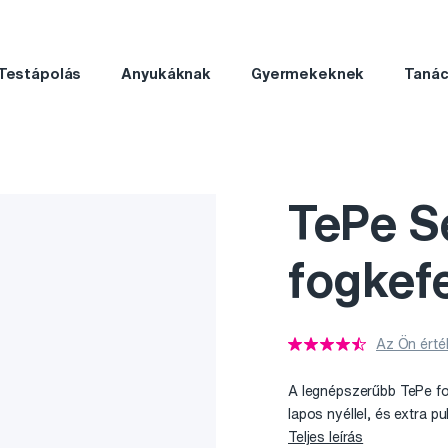
Testápolás
Anyukáknak
Gyermekeknek
Taná
TePe Se
fogkef
Az Ön érté
A legnépszerűbb TePe fo
lapos nyéllel, és extra 
Teljes leírás