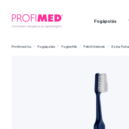
Fogápolás
Profimed.hu
Fogápolás
Fogkefék
Felnőtteknek
Extra Puha