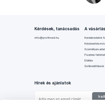
Kérdések, tanácsadás
A vásárlá
info@profimed.hu
Kereskedelmi fe
Kézbesítés mó
Személyes ada
Fizetési feltéte
Elállás
Sütibeállítások
Hírek és ajánlatok
Ira
f