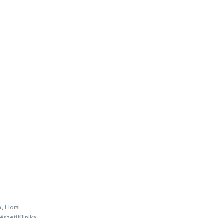
, Lioral
szeti Klinika