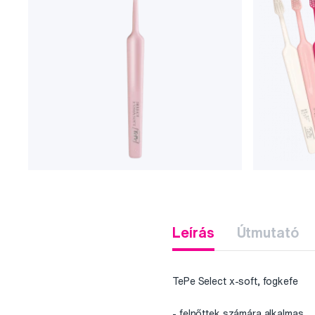
Leírás
Útmutató
TePe Select x-soft, fogkefe
- felnőttek számára alkalmas