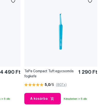
4 490 Ft
TePe Compact Tuft egycsomós
1 290 Ft
fogkefe
5,0
/5
(807x)
A kosárba
 > 5 db
Készleten > 5 db