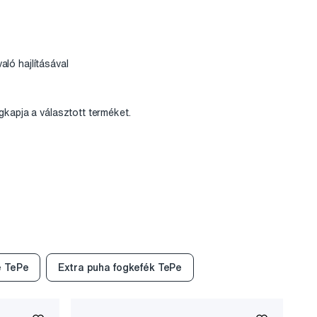
aló hajlításával
gkapja a választott terméket.
e TePe
Extra puha fogkefék TePe