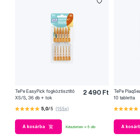
TePe EasyPick fogköztisztító
2 490 Ft
TePe PlaqSea
XS/S, 36 db + tok
10 tabletta
5,0
/5
(155x)
A kosárba
A kosár
Készleten > 5 db