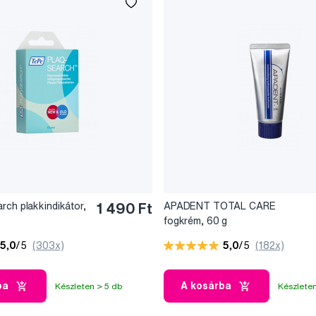
rch plakkindikátor,
1 490 Ft
APADENT TOTAL CARE
fogkrém, 60 g
5,0
/5
(303x)
5,0
/5
(182x)
ba
A kosárba
Készleten > 5 db
Készleten