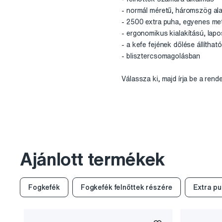
- normál méretű, háromszög ala
- 2500 extra puha, egyenes met
- ergonomikus kialakítású, lapos
- a kefe fejének dőlése állíthat
- blisztercsomagolásban
Válassza ki, majd írja be a ren
Ajánlott termékek
Fogkefék
Fogkefék felnőttek részére
Extra pu