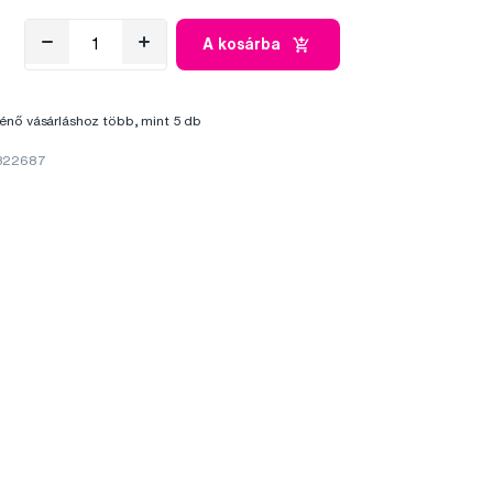
A kosárba
énő vásárláshoz több, mint 5 db
 322687