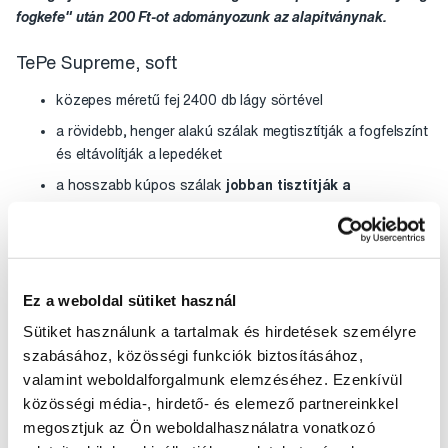
fogkefe" után 200 Ft-ot adományozunk az alapítványnak.
TePe Supreme, soft
közepes méretű fej 2400 db lágy sörtével
a rövidebb, henger alakú szálak megtisztítják a fogfelszínt
és eltávolítják a lepedéket
a hosszabb kúpos szálak
jobban tisztítják a
fogközöket, a fogkefe nyelének speciális felülete van
a hüvelykujj megtámasztásához
a fogkefe alkalmas
a rögzített fogszabályzó
tisztításához
Ez a weboldal sütiket használ
a kefefej dőlésszöge forró vízben való
Sütiket használunk a tartalmak és hirdetések személyre
felmelegítésével és a nyakának a kívánt helyzetbe
szabásához, közösségi funkciók biztosításához,
való hajlításával állítható be.
valamint weboldalforgalmunk elemzéséhez. Ezenkívül
bliszteres kiszerelés
közösségi média-, hirdető- és elemező partnereinkkel
megosztjuk az Ön weboldalhasználatra vonatkozó