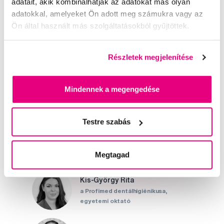
adatait, akik kombinálhatják az adatokat más olyan
Értékelés
adatokkal, amelyeket Ön adott meg számukra vagy az
Ön által használt más szolgáltatásokból gyűjtöttek.
Részletek megjelenítése
Segítünk
Mindennek a megengedése
Írjon szakértőinknek
Testre szabás
Megtagad
Kis-György Rita
a Profimed dentálhigiénikusa,
egyetemi oktató