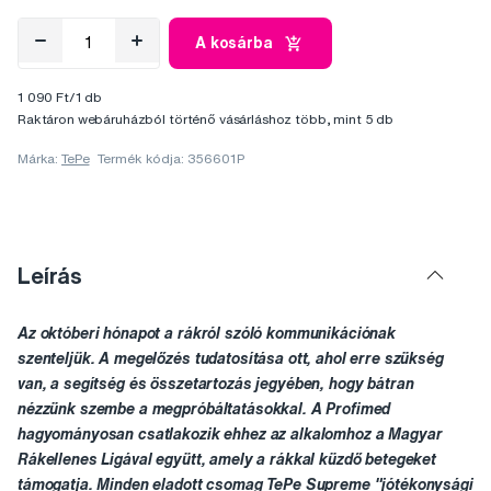
A kosárba
1 090 Ft/1 db
Raktáron webáruházból történő vásárláshoz több, mint 5 db
Márka:
TePe
Termék kódja: 356601P
Leírás
Az októberi hónapot a rákról szóló kommunikációnak
szenteljük. A megelőzés tudatosítása ott, ahol erre szükség
van, a segítség és összetartozás jegyében, hogy bátran
nézzünk szembe a megpróbáltatásokkal. A Profimed
hagyományosan csatlakozik ehhez az alkalomhoz a Magyar
Rákellenes Ligával együtt, amely a rákkal küzdő betegeket
támogatja. Minden eladott csomag TePe Supreme "jótékonysági