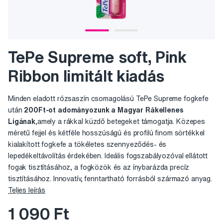
TePe Supreme soft, Pink
Ribbon limitált kiadás
Minden eladott rózsaszín csomagolású TePe Supreme fogkefe
után
200Ft-ot adományozunk a Magyar Rákellenes
Ligának
,amely a rákkal küzdő betegeket támogatja. Közepes
méretű fejjel és kétféle hosszúságú és profilú finom sörtékkel
kialakított fogkefe a tökéletes szennyeződés- és
lepedékeltávolítás érdekében. Ideális fogszabályozóval ellátott
fogak tisztításához, a fogközök és az ínybarázda precíz
tisztításához. Innovatív, fenntartható forrásból származó anyag.
Teljes leírás
1 090 Ft