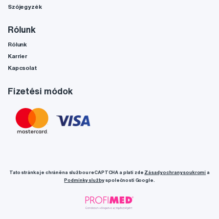
Szójegyzék
Rólunk
Rólunk
Karrier
Kapcsolat
Fizetési módok
Tato stránka je chráněna službou reCAPTCHA a platí zde
Zásady ochrany soukromí
a
Podmínky služby
společnosti Google.