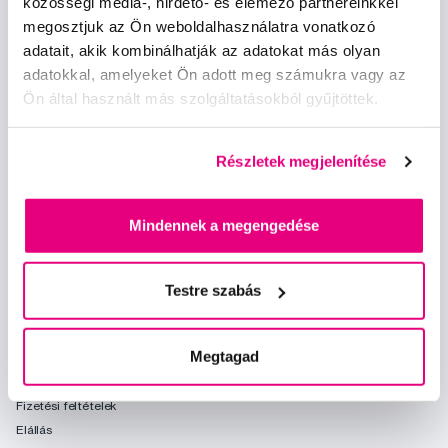
közösségi média-, hirdető- és elemező partnereinkkel
megosztjuk az Ön weboldalhasználatra vonatkozó
Szeretnék tájékoztatást kapni a hírekről és ajánlatokról és
adatait, akik kombinálhatják az adatokat más olyan
egyetértek a személyes
adataim feldolgozásával
.
adatokkal, amelyeket Ön adott meg számukra vagy az
Ön által használt más szolgáltatásokból gyűjtöttek.
Részletek megjelenítése
Mindennek a megengedése
Kérdések, tanácsadás
info@profimed.hu
Testre szabás
A vásárlás menete
Kereskedelmi feltételek
Megtagad
Kézbesítés módja
Személyes adatok védelme
Fizetési feltételek
Elállás