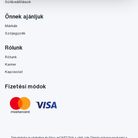
Sütibeállítások
Önnek ajánljuk
Márkák
Szójegyzék
Rólunk
Rólunk
Karrier
Kapcsolat
Fizetési módok
Tato stránka je chráněna službou reCAPTCHA a platí zde
Zásady ochrany soukromí
a