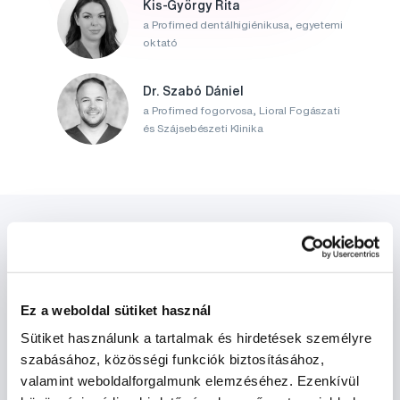
Kis-György Rita
a Profimed dentálhigiénikusa, egyetemi
oktató
Dr. Szabó Dániel
a Profimed fogorvosa, Lioral Fogászati
és Szájsebészeti Klinika
Ez a weboldal sütiket használ
Hírek és ajánlatok
Sütiket használunk a tartalmak és hirdetések személyre
szabásához, közösségi funkciók biztosításához,
valamint weboldalforgalmunk elemzéséhez. Ezenkívül
Iratkozz fel