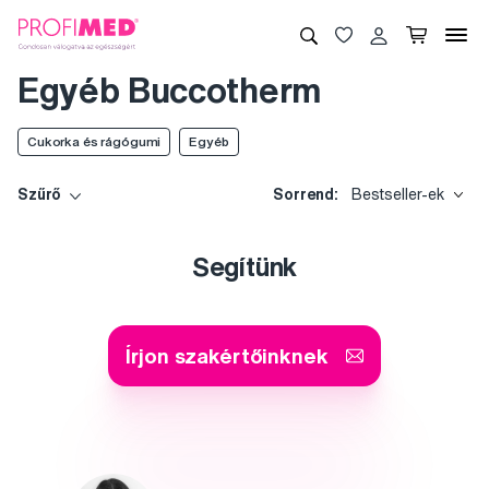
Egyéb Buccotherm
Cukorka és rágógumi
Egyéb
Szűrő
Sorrend:
Bestseller-ek
Segítünk
Írjon szakértőinknek