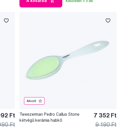
A kosárba
Készleten > 5 db
Akció
992 Ft
Tweezerman Pedro Callus Stone
7 352 Ft
kétvégű kerámia habkő
990 Ft
9 190 Ft