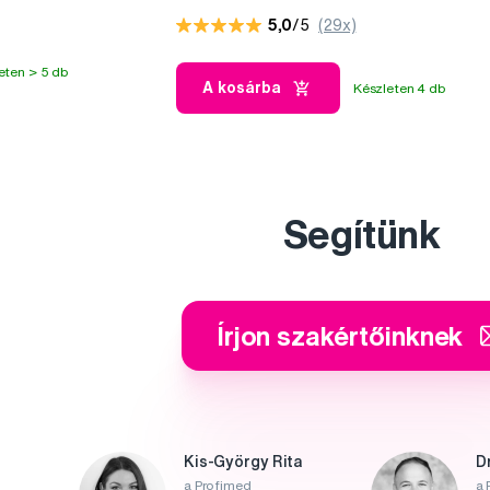
5,0
/5
(29x)
eten > 5 db
A kosárba
Készleten 4 db
Segítünk
Írjon szakértőinknek
Kis-György Rita
D
a Profimed
a 