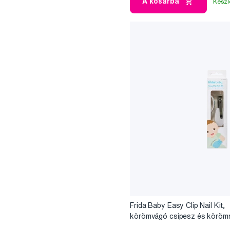
A kosárba
Készl
Frida Baby Easy Clip Nail Kit,
körömvágó csipesz és köröm