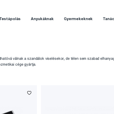
Testápolás
Anyukáknak
Gyermekeknek
Taná
atóvá válnak a szandálok viselésekor, de télen sem szabad elhanyag
zmetikai cége gyártja.