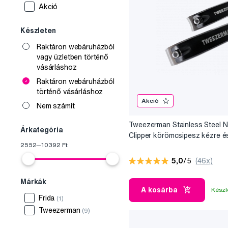
Akció
Készleten
Raktáron webáruházból
vagy üzletben történő
vásárláshoz
Raktáron webáruházból
történő vásárláshoz
Akció
Nem számít
Tweezerman Stainless Steel Na
Árkategória
Clipper körömcsipesz kézre és
2552
—
10392
Ft
2 db
5,0
/5
(46x)
Márkák
A kosárba
Készl
Frida
(1)
Tweezerman
(9)