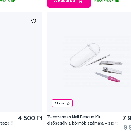
A kosárba
eten 5 db
Készleten 4 db
Akció
4 500 Ft
Tweezerman Nail Rescue Kit
7 
reszelő
elsősegély a körmök számára – szett
9 
a női táskába