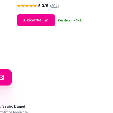
5,0
/5
(29x)
A kosárba
Készleten > 5 db
r. Szabó Dániel
Profimed fogorvosa,