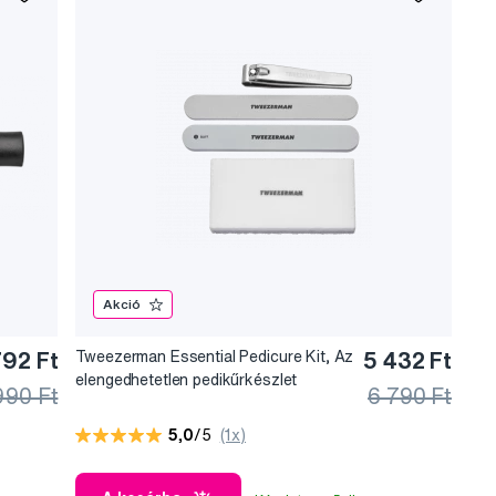
Akció
792 Ft
Tweezerman Essential Pedicure Kit, Az
5 432 Ft
elengedhetetlen pedikűrkészlet
990 Ft
6 790 Ft
5,0
/5
(1x)