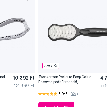
Akció
nail
10 392 Ft
Tweezerman Pedicure Rasp Callus
4 
Remover, pedikűr reszelő,
12 990 Ft
5 
bőrkeményedés-eltávolító, lábkaparó
5,0
/5
(32x)