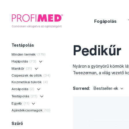
Fogápolás
Testápolás
Pedikűr
Minden termék
(179)
Hajápolás
(73)
Nyáron a gyönyörű körmök láth
Manikűr
(31)
Tweezerman, a világ vezető ko
Csipeszek és ollók
(34)
Kozmetikai tükrök
(4)
Sorrend:
Bestseller-ek
Arcápolás
(2)
Testápolás
(25)
Egyéb
(11)
Ajándékcsomagok
(10)
Szűrő