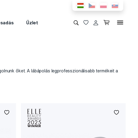
csadás
Üzlet
olnunk őket. A lábápolás legprofesszionálisabb termékeit a