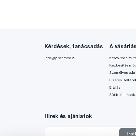
Kérdések, tanácsadás
A vásárlá
info@profimed.hu
Kereskedelmi fe
Kézbesítés mó
Személyes ada
Fizetési feltéte
Elállás
Sütibeállítások
Hírek és ajánlatok
Ira