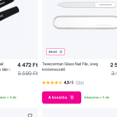
Akció
il
4 472 Ft
Tweezerman Glass Nail File, üveg
2 
 lábra,
körömreszelő
5 590 Ft
3 
4,5
/5
(12x)
A kosárba
eten > 5 db
Készleten > 5 db