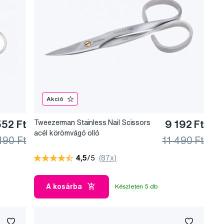
Akció
552 Ft
Tweezerman Stainless Nail Scissors
9 192 Ft
acél körömvágó olló
190 Ft
11 490 Ft
4,5
/5
(87x)
A kosárba
Készleten 5 db