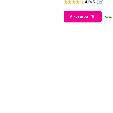
4,0
/5
(3x)
A kosárba
Készl