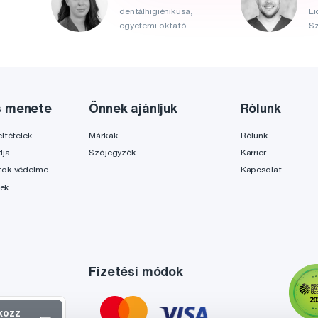
dentálhigiénikusa,
Li
egyetemi oktató
Sz
s menete
Önnek ajánljuk
Rólunk
ltételek
Márkák
Rólunk
dja
Szójegyzék
Karrier
tok védelme
Kapcsolat
lek
Fizetési módok
tkozz