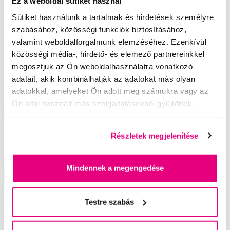
Ez a weboldal sütiket használ
Sütiket használunk a tartalmak és hirdetések személyre
szabásához, közösségi funkciók biztosításához,
valamint weboldalforgalmunk elemzéséhez. Ezenkívül
közösségi média-, hirdető- és elemező partnereinkkel
megosztjuk az Ön weboldalhasználatra vonatkozó
adatait, akik kombinálhatják az adatokat más olyan
Akció
adatokkal, amelyeket Ön adott meg számukra vagy az
Ön által használt más szolgáltatásokból gyűjtöttek.
Tweezerman Stainless Nail Scissors acél
körömvágó olló
9 192 Ft
11 490 Ft
Részletek megjelenítése
4,5
/5
(87x)
Mindennek a megengedése
A kosárba
Készleten 5 db
Testre szabás