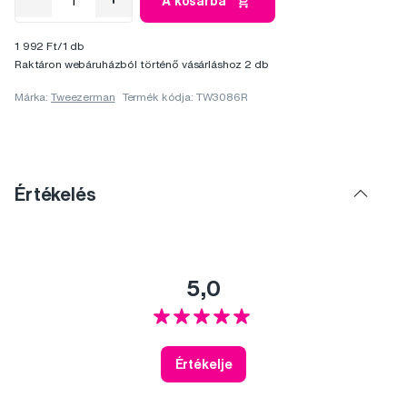
A kosárba
1 992 Ft/1 db
Raktáron webáruházból történő vásárláshoz 2 db
Márka:
Tweezerman
Termék kódja: TW3086R
Értékelés
5,0
Értékelje