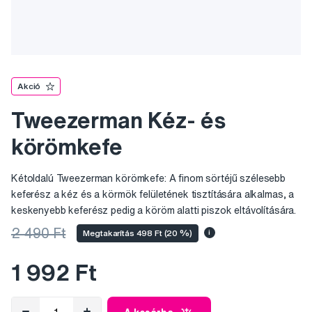
Akció
Tweezerman Kéz- és
körömkefe
Kétoldalú Tweezerman körömkefe: A finom sörtéjű szélesebb
keferész a kéz és a körmök felületének tisztítására alkalmas, a
keskenyebb keferész pedig a köröm alatti piszok eltávolítására.
2 490 Ft
Megtakarítás 498 Ft (20 %)
i
1 992 Ft