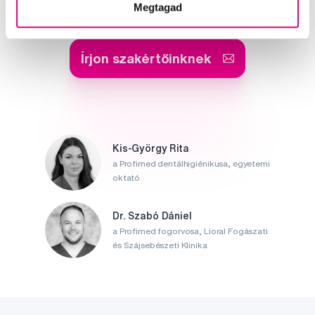
Segítünk
Megtagad
Írjon szakértőinknek
Kis-György Rita
a Profimed dentálhigiénikusa, egyetemi
oktató
Dr. Szabó Dániel
a Profimed fogorvosa, Lioral Fogászati
és Szájsebészeti Klinika