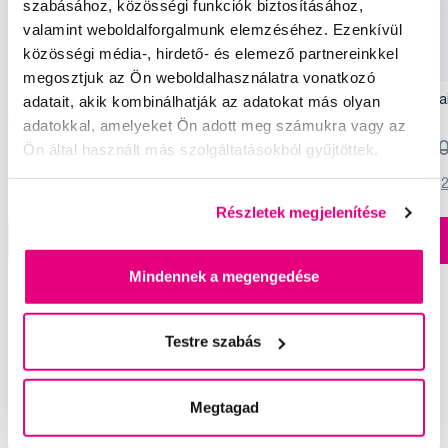
szabásához, közösségi funkciók biztosításához,
valamint weboldalforgalmunk elemzéséhez. Ezenkívül
közösségi média-, hirdető- és elemező partnereinkkel
Akció
Akció
megosztjuk az Ön weboldalhasználatra vonatkozó
Tweezerman Nail Rescue Kit elsősegély a
Tweezerman Fingernail
adatait, akik kombinálhatják az adatokat más olyan
körmök számára – szett a női táskába
körömcsipesz
adatokkal, amelyeket Ön adott meg számukra vagy az
7 992 Ft
9 990 Ft
2 392 Ft
2 990
Ön által használt más szolgáltatásokból gyűjtöttek.
5,0
/5
(29x)
4,5
/5
(
Részletek megjelenítése
A kosárba
A kosárba
Készleten 4 db
Mindennek a megengedése
Testre szabás
Segítünk
Megtagad
Írjon szakértőinknek