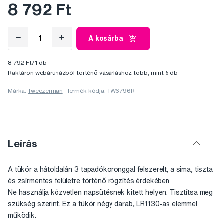
8 792 Ft
A kosárba
8 792 Ft/1 db
Raktáron webáruházból történő vásárláshoz több, mint 5 db
Márka:
Tweezerman
Termék kódja: TW6796R
Leírás
A tükör a hátoldalán 3 tapadókoronggal felszerelt, a sima, tiszta
és zsírmentes felületre történő rögzítés érdekében
Ne használja közvetlen napsütésnek kitett helyen. Tisztítsa meg
szükség szerint. Ez a tükör négy darab, LR1130-as elemmel
működik.