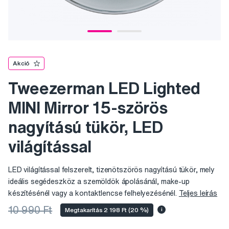
Akció
Tweezerman LED Lighted
MINI Mirror 15-szörös
nagyítású tükör, LED
világítással
LED világítással felszerelt, tizenötszörös nagyítású tükör, mely
ideális segédeszköz a szemöldök ápolásánál, make-up
készítésénél vagy a kontaktlencse felhelyezésénél.
Teljes leírás
10 990 Ft
Megtakarítás 2 198 Ft (20 %)
i