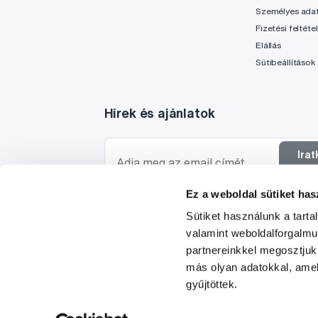
Személyes ada
Fizetési feltéte
Elállás
Sütibeállítások
Hírek és ajánlatok
Ira
f
Ez a weboldal sütiket has
Szeretnék tájékoztatást kapni a hírekről és ajánl
Sütiket használunk a tart
egyetértek a személyes
adataim feldolgozásáva
valamint weboldalforgalm
partnereinkkel megosztjuk
más olyan adatokkal, amel
gyűjtöttek.
© 1997-2026