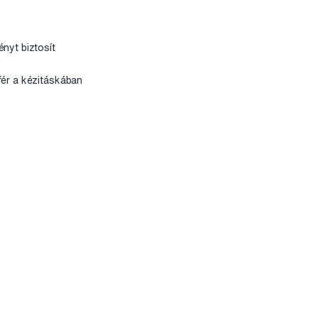
nyt biztosít
fér a kézitáskában