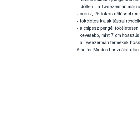
- Időtlen - a Tweezerman már n
- precíz, 25 fokos dőléssel re
- tökéletes kialakítással rend
- a csipesz pengéi tökéletese
- kevesebb, mint 7 cm hosszúsá
- a Tweezerman termékek hossz
Ajánlás: Minden használat után 