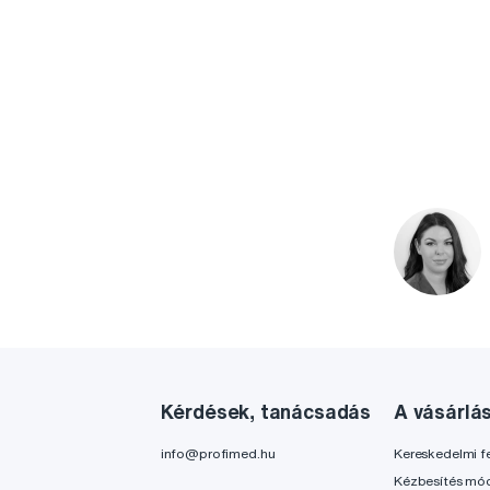
Kérdések, tanácsadás
A vásárlá
info@profimed.hu
Kereskedelmi fe
Kézbesítés mó