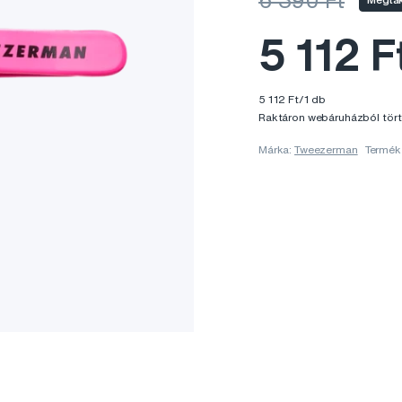
6 390 Ft
5 112 F
5 112 Ft/1 db
Raktáron webáruházból tört
Márka:
Tweezerman
Termék