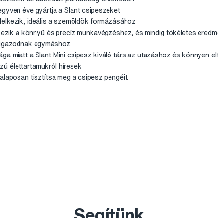
egyven éve gyártja a Slant csipeszeket
ndelkezik, ideális a szemöldök formázásához
elkezik a könnyű és precíz munkavégzéshez, és mindig tökéletes eredmé
n igazodnak egymáshoz
ga miatt a Slant Mini csipesz kiváló társ az utazáshoz és könnyen el
ú élettartamukról híresek
alaposan tisztítsa meg a csipesz pengéit.
Segítünk