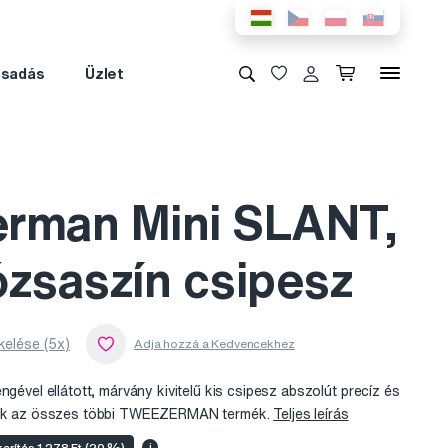
csadás
Üzlet
rman Mini SLANT,
ózsaszín csipesz
kelése (5x)
ngével ellátott, márvány kivitelű kis csipesz abszolút precíz és
csak az összes többi TWEEZERMAN termék.
Teljes leírás
arítás 1 278 Ft (20 %)
i