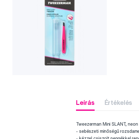
Leírás
Értékelés
Tweezerman Mini SLANT, neon 
- sebészeti minőségű rozsdamen
- kézzel csiszolt pengékkel re