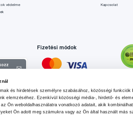
tok védelme
Kapcsolat
lek
Fizetési módok
tkozz
el
znál
atokról és
almak és hirdetések személyre szabásához, közösségi funkciók 
l
.
unk elemzéséhez. Ezenkívül közösségi média-, hirdető- és elem
 az Ön weboldalhasználatra vonatkozó adatait, akik kombinálhat
yeket Ön adott meg számukra vagy az Ön által használt más sz
Tato stránka je chráněna službou reCAPTCHA a platí zde
Zásady ochrany soukromí
a
Podmínky služby
společnosti Google.