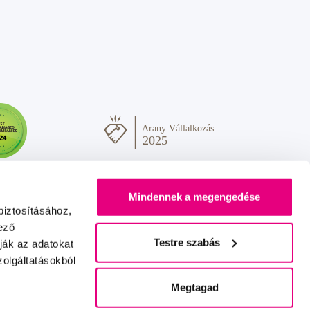
Mindennek a megengedése
biztosításához,
ező
Testre szabás
ják az adatokat
olgáltatásokból
Sok szeretettel Önnek
IZON
+
2FRESH
Megtagad