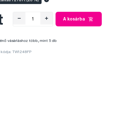
t
A kosárba
énő vásárláshoz több, mint 5 db
 kódja: TW1248FP