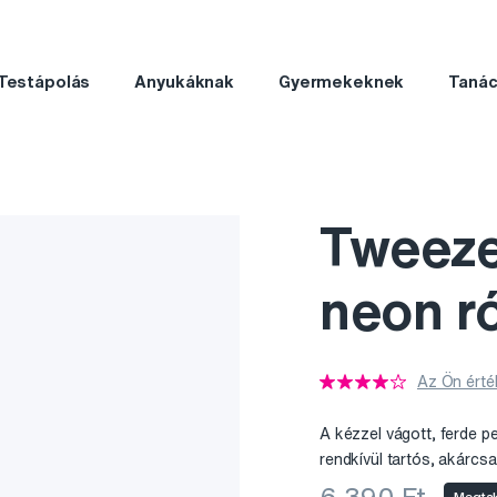
Testápolás
Anyukáknak
Gyermekeknek
Taná
Tweeze
neon r
Az Ön érté
A kézzel vágott, ferde pe
rendkívül tartós, akár
Megtak