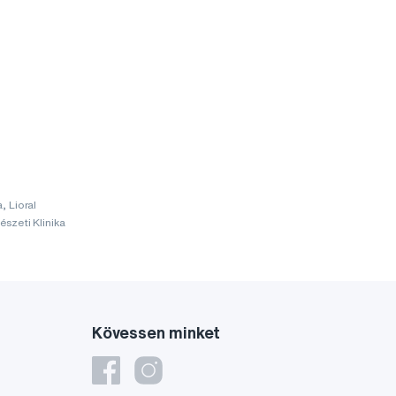
, Lioral
szeti Klinika
Kövessen minket