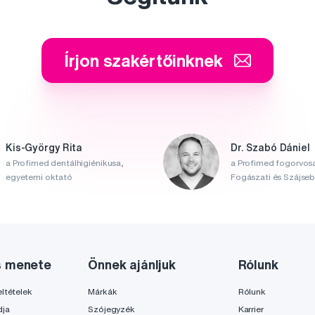
Írjon szakértőinknek
Kis-György Rita
Dr. Szabó Dániel
a Profimed dentálhigiénikusa,
a Profimed fogorvosa
egyetemi oktató
Fogászati és Szájsebé
s menete
Önnek ajánljuk
Rólunk
ltételek
Márkák
Rólunk
dja
Szójegyzék
Karrier