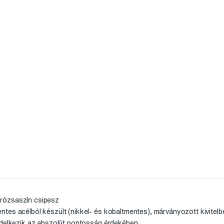
rózsaszín csipesz
tes acélból készült (nikkel- és kobaltmentes), márványozott kivitelb
ndelkezik az abszolút pontosság érdekében