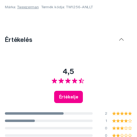
Márka:
Tweezerman
Termék kódja: TW1256-ANLLT
Értékelés
4,5
Értékelje
2
1
0
0