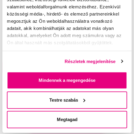
valamint weboldalforgalmunk elemzéséhez. Ezenkívül
közösségi média-, hirdető- és elemező partnereinkkel
Akció
megosztjuk az Ön weboldalhasználatra vonatkozó
Tweezerman Micro Mini Tweezer Set mini
adatait, akik kombinálhatják az adatokat más olyan
utazási csipesz-szett
adatokkal, amelyeket Ön adott meg számukra vagy az
8 792 Ft
10 990 Ft
Ön által használt más szolgáltatásokból gyűjtöttek.
4,5
/5
(47x)
Részletek megjelenítése
A kosárba
Készleten > 5 db
Mindennek a megengedése
Segítünk
Testre szabás
Megtagad
Írjon szakértőinknek