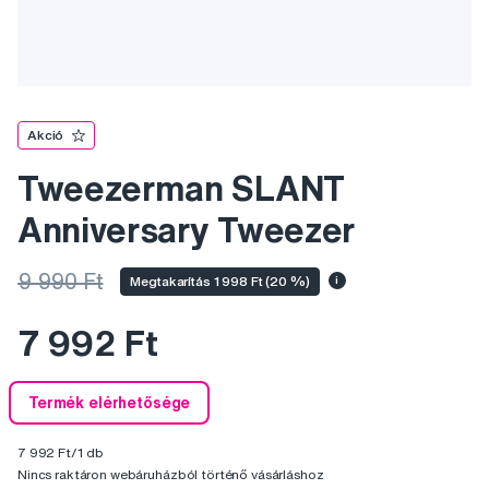
Akció
Tweezerman SLANT
Anniversary Tweezer
9 990 Ft
Megtakarítás 1 998 Ft (20 %)
i
7 992 Ft
Termék elérhetősége
7 992 Ft/1 db
Nincs raktáron webáruházból történő vásárláshoz