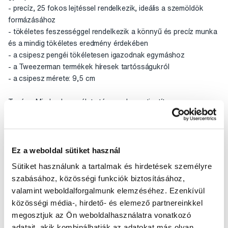
- precíz, 25 fokos lejtéssel rendelkezik, ideális a szemöldök
formázásához
- tökéletes feszességgel rendelkezik a könnyű és precíz munka
és a mindig tökéletes eredmény érdekében
- a csipesz pengéi tökéletesen igazodnak egymáshoz
- a Tweezerman termékek híresek tartósságukról
- a csipesz mérete: 9,5 cm
Tanács: Minden használat után gondosan tisztítsa meg a
csipeszt.
Az a tény, hogy a Tweezerman Slant csipeszeket már évek óta a
hírességek és modellek profi sminkesei választják, megerősíti,
Ez a weboldal sütiket használ
hogy a Tweezerman Slant a minőség szinonimája. Ráadásul a
Sütiket használunk a tartalmak és hirdetések személyre
Tweezerman volt az, aki először vezette be a színes nyéllel
szabásához, közösségi funkciók biztosításához,
ellátott csipeszt. Bár ma már sok színes csipesz van a piacon, a
valamint weboldalforgalmunk elemzéséhez. Ezenkívül
Slant teljesen összetéveszthetetlen az egyedi kivitelezésnek
közösségi média-, hirdető- és elemező partnereinkkel
köszönhetően.
megosztjuk az Ön weboldalhasználatra vonatkozó
adatait, akik kombinálhatják az adatokat más olyan