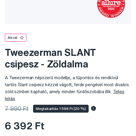
Akció
Tweezerman SLANT
csipesz - Zöldalma
A Tweezerman népszerű modellje, a tűpontos és rendkívül
tartós Slant csipesz kézzel vágott, ferde pengével most divatos
zöld színben kapható, amely minden fürdőszobába illik.
Teljes
leírás
7 990 Ft
Megtakarítás 1 598 Ft (20 %)
i
6 392 Ft