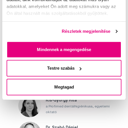
Értékelés
adatokkal, amelyeket Ön adott meg számukra vagy az
Ön által használt más szolgáltatásokból gyűjtöttek.
Részletek megjelenítése
Segítünk
Mindennek a megengedése
Írjon szakértőinknek
Testre szabás
Megtagad
Kis-György Rita
a Profimed dentálhigiénikusa, egyetemi
oktató
Dr. Szabó Dániel