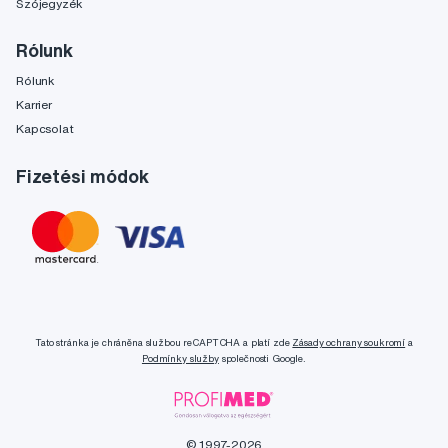
Szójegyzék
Rólunk
Rólunk
Karrier
Kapcsolat
Fizetési módok
Tato stránka je chráněna službou reCAPTCHA a platí zde
Zásady ochrany soukromí
a
Podmínky služby
společnosti Google.
© 1997-2026