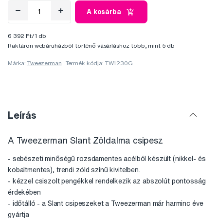
A kosárba
6 392 Ft/1 db
Raktáron webáruházból történő vásárláshoz több, mint 5 db
Márka:
Tweezerman
Termék kódja: TW1230G
Leírás
A Tweezerman Slant Zöldalma csipesz
- sebészeti minőségű rozsdamentes acélból készült (nikkel- és
kobaltmentes), trendi zöld színű kivitelben.
- kézzel csiszolt pengékkel rendelkezik az abszolút pontosság
érdekében
- időtálló - a Slant csipeszeket a Tweezerman már harminc éve
gyártja