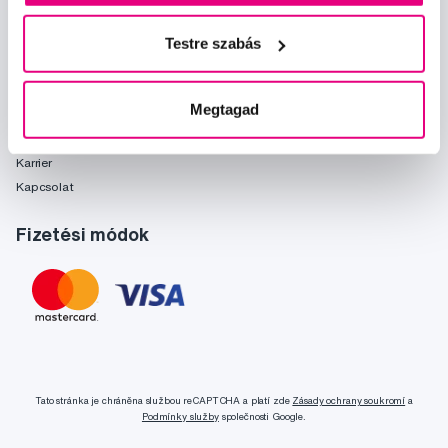
Önnek ajánljuk
Márkák
Testre szabás
Szójegyzék
Rólunk
Megtagad
Rólunk
Karrier
Kapcsolat
Fizetési módok
Tato stránka je chráněna službou reCAPTCHA a platí zde
Zásady ochrany soukromí
a
Podmínky služby
společnosti Google.