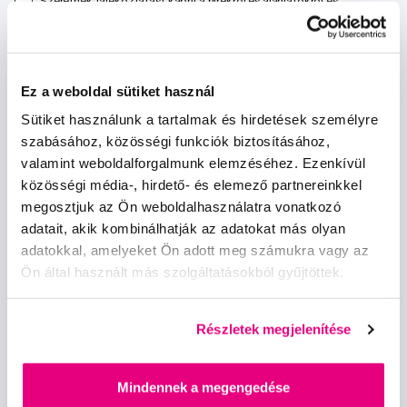
Szeretnék tájékoztatást kapni a hírekről és ajánlatokról és
egyetértek a személyes
adataim feldolgozásával
.
Ez a weboldal sütiket használ
Sütiket használunk a tartalmak és hirdetések személyre
szabásához, közösségi funkciók biztosításához,
Kérdések, tanácsadás
valamint weboldalforgalmunk elemzéséhez. Ezenkívül
közösségi média-, hirdető- és elemező partnereinkkel
info@profimed.hu
megosztjuk az Ön weboldalhasználatra vonatkozó
adatait, akik kombinálhatják az adatokat más olyan
A vásárlás menete
adatokkal, amelyeket Ön adott meg számukra vagy az
Kereskedelmi feltételek
Ön által használt más szolgáltatásokból gyűjtöttek.
Kézbesítés módja
Személyes adatok védelme
Fizetési feltételek
Részletek megjelenítése
Elállás
Sütibeállítások
Mindennek a megengedése