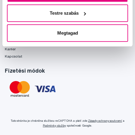
Önnek ajánljuk
Márkák
Testre szabás
Szójegyzék
Rólunk
Megtagad
Rólunk
Karrier
Kapcsolat
Fizetési módok
Tato stránka je chráněna službou reCAPTCHA a platí zde
Zásady ochrany soukromí
a
Podmínky služby
společnosti Google.