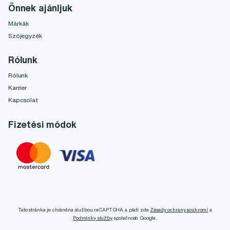
Önnek ajánljuk
Márkák
Szójegyzék
Rólunk
Rólunk
Karrier
Kapcsolat
Fizetési módok
Tato stránka je chráněna službou reCAPTCHA a platí zde
Zásady ochrany soukromí
a
Podmínky služby
společnosti Google.