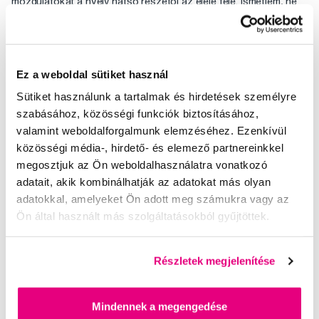
mozdulatokat a nyelv hátsó részétől az eleje felé. Ismétlem, ne
nyomja túl erősen.
Értékelés
Ez a weboldal sütiket használ
Sütiket használunk a tartalmak és hirdetések személyre
szabásához, közösségi funkciók biztosításához,
valamint weboldalforgalmunk elemzéséhez. Ezenkívül
Segítünk
közösségi média-, hirdető- és elemező partnereinkkel
megosztjuk az Ön weboldalhasználatra vonatkozó
adatait, akik kombinálhatják az adatokat más olyan
adatokkal, amelyeket Ön adott meg számukra vagy az
Írjon szakértőinknek
Ön által használt más szolgáltatásokból gyűjtöttek.
Részletek megjelenítése
Kis-György Rita
Mindennek a megengedése
a Profimed dentálhigiénikusa, egyetemi