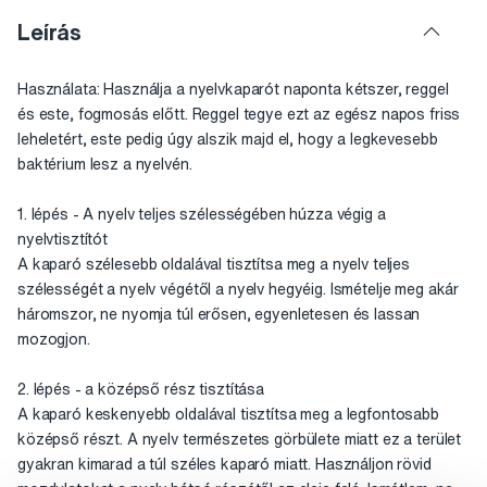
Leírás
Használata: Használja a nyelvkaparót naponta kétszer, reggel
és este, fogmosás előtt. Reggel tegye ezt az egész napos friss
leheletért, este pedig úgy alszik majd el, hogy a legkevesebb
baktérium lesz a nyelvén.
1. lépés - A nyelv teljes szélességében húzza végig a
nyelvtisztítót
A kaparó szélesebb oldalával tisztítsa meg a nyelv teljes
szélességét a nyelv végétől a nyelv hegyéig. Ismételje meg akár
háromszor, ne nyomja túl erősen, egyenletesen és lassan
mozogjon.
2. lépés - a középső rész tisztítása
A kaparó keskenyebb oldalával tisztítsa meg a legfontosabb
középső részt. A nyelv természetes görbülete miatt ez a terület
gyakran kimarad a túl széles kaparó miatt. Használjon rövid