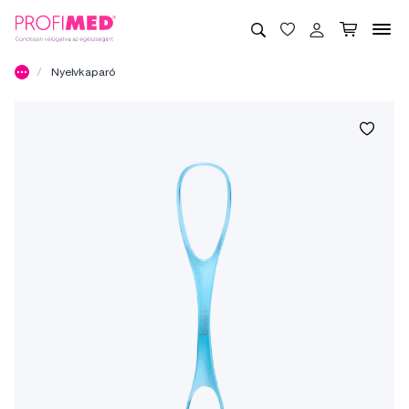
Nyelvkaparó