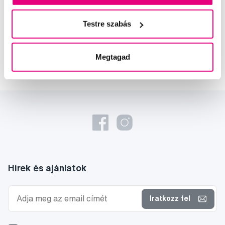
oktató
Testre szabás
Dr. Szabó Dániel
a Profimed fogorvosa, Lioral Fogászati
és Szájsebészeti Klinika
Megtagad
Hírek és ajánlatok
Iratkozz fel