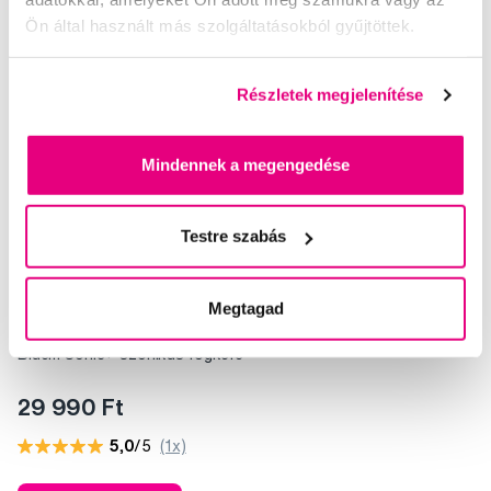
Ön által használt más szolgáltatásokból gyűjtöttek.
Részletek megjelenítése
Mindennek a megengedése
Testre szabás
Megtagad
Bluem Sonic+ szónikus fogkefe
29 990 Ft
5,0
/5
(1x)