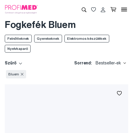
Fogkefék Bluem
Felnőtteknek
Gyerekeknek
Elektromos készülékek
Nyelvkaparó
Szűrő
Sorrend:
Bestseller-ek
Bluem