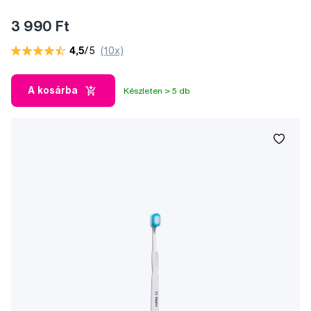
3 990 Ft
4,5
/5
(10x)
A kosárba
Készleten > 5 db