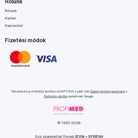
Rólunk
Rólunk
Karrier
Kapcsolat
Fizetési módok
Tato stránka je chráněna službou reCAPTCHA a platí zde
Zásady ochrany soukromí
a
Podmínky služby
společnosti Google.
© 1997-2026
Sok szeretettel Önnek
IZON
+
2FRESH