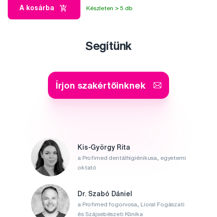
A kosárba
Készleten > 5 db
Segítünk
Írjon szakértőinknek
Kis-György Rita
a Profimed dentálhigiénikusa, egyetemi
oktató
Dr. Szabó Dániel
a Profimed fogorvosa, Lioral Fogászati
és Szájsebészeti Klinika