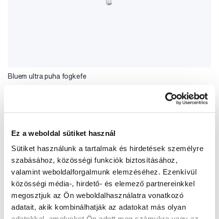
Bluem ultra puha fogkefe
1 990 Ft
5,0
/5
(11x)
Ez a weboldal sütiket használ
A kosárba
Készleten > 5 db
Sütiket használunk a tartalmak és hirdetések személyre
szabásához, közösségi funkciók biztosításához,
valamint weboldalforgalmunk elemzéséhez. Ezenkívül
közösségi média-, hirdető- és elemező partnereinkkel
megosztjuk az Ön weboldalhasználatra vonatkozó
adatait, akik kombinálhatják az adatokat más olyan
adatokkal, amelyeket Ön adott meg számukra vagy az