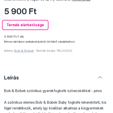
5 900 Ft
Termék elérhetősége
5 900 Ft/1 db
Nincs raktáron webáruházból történő vásárláshoz
Márka:
Bob & Bobek
Termék kódja: TBLO2022
Leírás
Bob & Bobek szónikus gyerekfogkefe szívecskékkel - piros
A szónikus elemes Bob & Bobek Baby fogkefe lekerekített, kis
fejjel rendelkezik, amely így kiválóan alkalmas a kisgyermekek