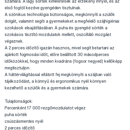
számára. A lágy sörték kíméletesek az érzékeny ínnyel, és az
első fogtól kezdve gyengéden tisztulnak.
A szónikus technológia biztonságos, megkönnyíti a szülők
dolgát, valamint segíti a gyermekeket a megfelelő szájhigiéniai
szokások elsajátításában. A puha és gyengéd sörték a
szokásos tisztító mozdulatok mellett, oszcilláló mozgást
végeznek.
A 2 perces időzítő igazán hasznos, mivel segít betartani az
ajánlott fogmosási időt, előre beállított 30 másodperces
időközökkel, hogy minden kvadráns (fogsor negyed) kellőképp
megtisztuljon.
A háttérvilágítással ellátott fej megkönnyíti a szájban való
tájékozódást, a könnyű és ergonomikus nyél könnyen
kezelhető a szülők és a gyermekek számára.
Tulajdonságok:
Percenként 17 000 rezgőmozdulatot végez
puha sörték
csúszásmentes nyél
2 perces időzítő