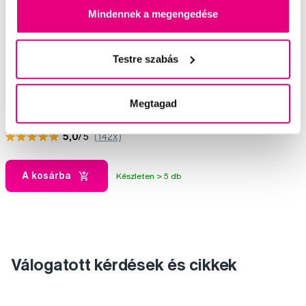
Mindennek a megengedése
Testre szabás
Bob és Bobek fogkrém 0-5 éves korig,
50 ml
Megtagad
1 990 Ft
5,0
/5
(142x)
A kosárba
Készleten > 5 db
Válogatott kérdések és cikkek