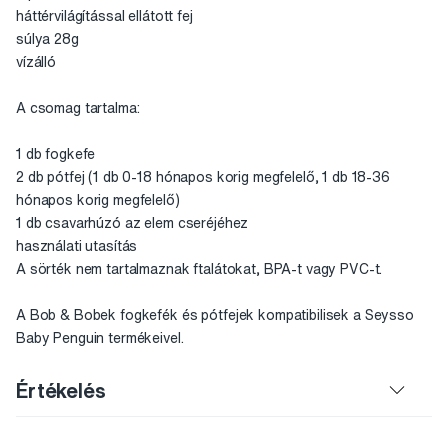
háttérvilágítással ellátott fej
súlya 28g
vízálló
A csomag tartalma:
1 db fogkefe
2 db pótfej (1 db 0-18 hónapos korig megfelelő, 1 db 18-36
hónapos korig megfelelő)
1 db csavarhúzó az elem cseréjéhez
használati utasítás
A sörték nem tartalmaznak ftalátokat, BPA-t vagy PVC-t.
A Bob & Bobek fogkefék és pótfejek kompatibilisek a Seysso
Baby Penguin termékeivel.
Értékelés