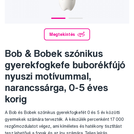
Megtekintés
Bob & Bobek szónikus
gyerekfogkefe buborékfújó
nyuszi motívummal,
narancssárga, 0-5 éves
korig
A Bob és Bobek szónikus gyerekfogkefét 0 és 5 év közötti
gyermekek számára tervezték. A készülék percenként 17 000
rezgőmozdulatot végez, ami kíméletes és hatékony tisztítást
tesz lehetővé a fogak és az íny számára.
Teljes leírás