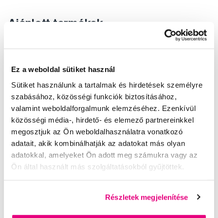
Ajánlott termékek
Elektromos készülékek
Elektromos fogkefék
Gyermek elektromos fogkefék
Ez a weboldal sütiket használ
Elektromos készülékek Bob & Bobek
Sütiket használunk a tartalmak és hirdetések személyre
Elektromos fogkefék Bob & Bobek
szabásához, közösségi funkciók biztosításához,
valamint weboldalforgalmunk elemzéséhez. Ezenkívül
Gyermek elektromos fogkefék Bob & Bobek
közösségi média-, hirdető- és elemező partnereinkkel
megosztjuk az Ön weboldalhasználatra vonatkozó
adatait, akik kombinálhatják az adatokat más olyan
adatokkal, amelyeket Ön adott meg számukra vagy az
Ön által használt más szolgáltatásokból gyűjtöttek.
Részletek megjelenítése