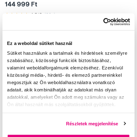
144 999 Ft
4,5
/5
(39x)
A kosárba
Készleten 2 db
Ez a weboldal sütiket használ
Sütiket használunk a tartalmak és hirdetések személyre
szabásához, közösségi funkciók biztosításához,
valamint weboldalforgalmunk elemzéséhez. Ezenkívül
közösségi média-, hirdető- és elemező partnereinkkel
megosztjuk az Ön weboldalhasználatra vonatkozó
adatait, akik kombinálhatják az adatokat más olyan
adatokkal, amelyeket Ön adott meg számukra vagy az
Ön által használt más szolgáltatásokból gyűjtöttek.
Részletek megjelenítése