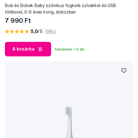
Bob és Bobek Baby szónikus fogkefe szívekkel és USB
töltéssel, 0-6 éves korig, dobozban
7 990 Ft
5,0
/5
(98x)
A kosárba
Készleten > 5 db