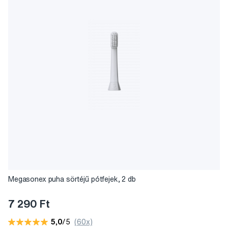
Megasonex puha sörtéjű pótfejek, 2 db
7 290 Ft
5,0
/5
(60x)