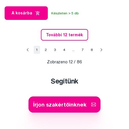
A kosárba
Készleten > 5 db
További 12 termék
1
2
3
4
...
7
8
Zobrazeno
12
/ 86
Segítünk
Írjon szakértőinknek