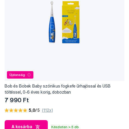
Újdonság
Bob és Bobek Baby szónikus fogkefe űrhajóssal és USB
töltéssel, 0-6 éves korig, dobozban
7 990 Ft
5,0
/5
(112x)
A kosárba
Készleten > 5 db