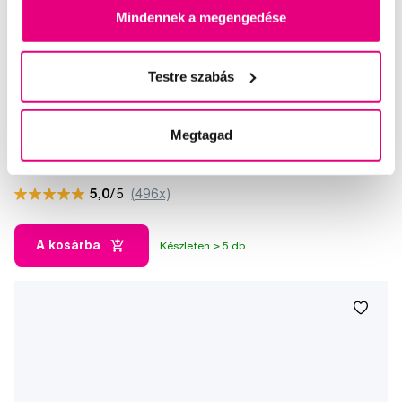
Mindennek a megengedése
Testre szabás
Bob & Bobek szónikus gyerekfogkefe pótfej, 18+ hónap, 4 db
Megtagad
2 990 Ft
5,0
/5
(496x)
A kosárba
Készleten > 5 db