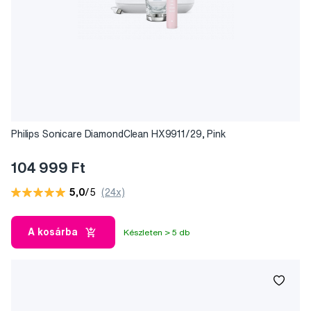
Philips Sonicare DiamondClean HX9911/29, Pink
104 999 Ft
5,0
/5
(24x)
A kosárba
Készleten > 5 db