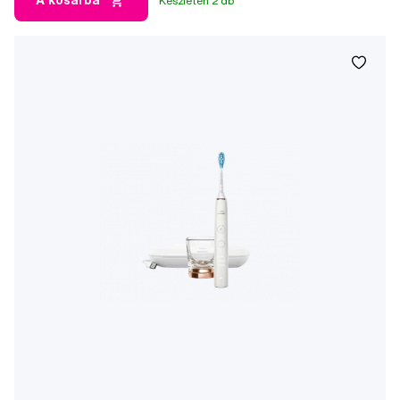
A kosárba
Készleten 2 db