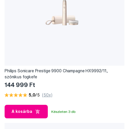
Philips Sonicare Prestige 9900 Champagne HX9992/11,
szónikus fogkefe
144 999 Ft
5,0
/5
(50x)
A kosárba
Készleten 3 db