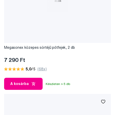
Megasonex közepes sörtéjű pótfejek, 2 db
7 290 Ft
5,0
/5
(68x)
A kosárba
Készleten > 5 db