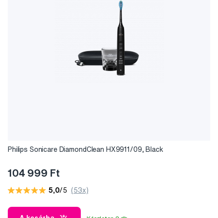
kifejtve az ínyre és más szájüregi részekre.
Philips Sonicare DiamondClean HX9911/09, Black
104 999 Ft
5,0
/5
(53x)