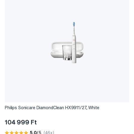
Philips Sonicare DiamondClean HX9911/27, White
104 999 Ft
5,0
/5
(46x)