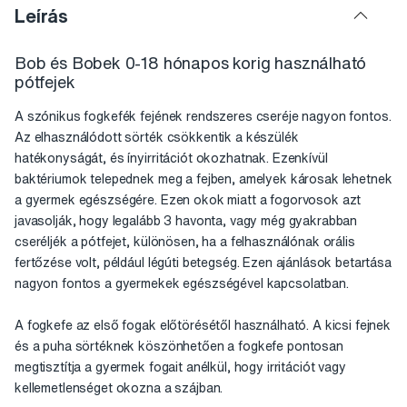
Leírás
Bob és Bobek 0-18 hónapos korig használható
pótfejek
A szónikus fogkefék fejének rendszeres cseréje nagyon fontos.
Az elhasználódott sörték csökkentik a készülék
hatékonyságát, és ínyirritációt okozhatnak. Ezenkívül
baktériumok telepednek meg a fejben, amelyek károsak lehetnek
a gyermek egészségére. Ezen okok miatt a fogorvosok azt
javasolják, hogy legalább 3 havonta, vagy még gyakrabban
cseréljék a pótfejet, különösen, ha a felhasználónak orális
fertőzése volt, például légúti betegség. Ezen ajánlások betartása
nagyon fontos a gyermekek egészségével kapcsolatban.
A fogkefe az első fogak előtörésétől használható. A kicsi fejnek
és a puha sörtéknek köszönhetően a fogkefe pontosan
megtisztítja a gyermek fogait anélkül, hogy irritációt vagy
kellemetlenséget okozna a szájban.