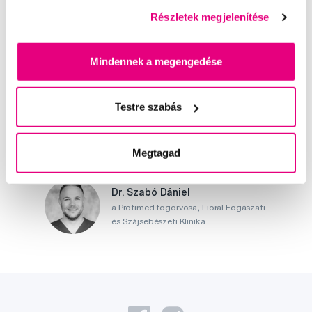
Részletek megjelenítése
Írjon szakértőinknek
Mindennek a megengedése
Testre szabás
Kis-György Rita
a Profimed dentálhigiénikusa, egyetemi
Megtagad
oktató
Dr. Szabó Dániel
a Profimed fogorvosa, Lioral Fogászati
és Szájsebészeti Klinika