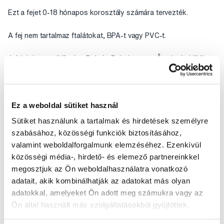
Ezt a fejet 0-18 hónapos korosztály számára tervezték.
A fej nem tartalmaz ftalátokat, BPA-t vagy PVC-t.
A fejek kompatibilisek a Bob és Bobek vagy a Šuptio és Lišák
sonic kefékkel.
A csomag tartalma: 4 db
Ez a weboldal sütiket használ
Útmutató
Sütiket használunk a tartalmak és hirdetések személyre
szabásához, közösségi funkciók biztosításához,
Értékelés
valamint weboldalforgalmunk elemzéséhez. Ezenkívül
közösségi média-, hirdető- és elemező partnereinkkel
megosztjuk az Ön weboldalhasználatra vonatkozó
adatait, akik kombinálhatják az adatokat más olyan
adatokkal, amelyeket Ön adott meg számukra vagy az
Ön által használt más szolgáltatásokból gyűjtöttek.
Segítünk