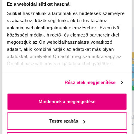
Ez a weboldal sütiket használ
Gyermek elektromos fogkefék Bob & Bobek
Sütiket használunk a tartalmak és hirdetések személyre
Gyermek fogászati ellátás Bob & Bobek
szabásához, közösségi funkciók biztosításához,
valamint weboldalforgalmunk elemzéséhez. Ezenkívül
közösségi média-, hirdető- és elemező partnereinkkel
megosztjuk az Ön weboldalhasználatra vonatkozó
adatait, akik kombinálhatják az adatokat más olyan
adatokkal, amelyeket Ön adott meg számukra vagy az
Ön által használt más szolgáltatásokból gyűjtöttek.
Részletek megjelenítése
Mindennek a megengedése
Bob és Bobek fogkrém 0-5 éves korig,
Bob és Bobek FogZsi
Testre szabás
50 ml
gyerekeknek, 25 db 
1 990 Ft
1 790 Ft