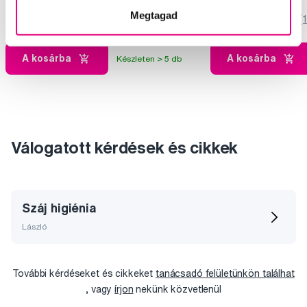
Megtagad
5,0
/5
(142x)
5,0
/5
(
A kosárba
A kosárba
Készleten > 5 db
Válogatott kérdések és cikkek
Száj higiénia
László
További kérdéseket és cikkeket
tanácsadó felületünkön találhat
, vagy
írjon
nekünk közvetlenül