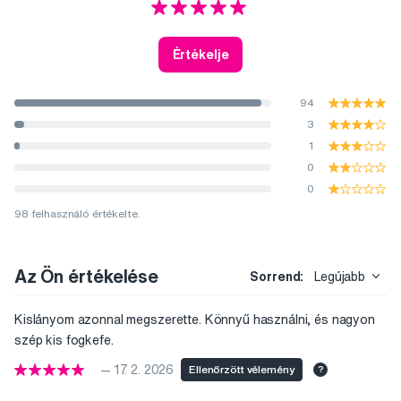
Értékelje
94
3
1
0
0
98 felhasználó értékelte.
Az Ön értékelése
Sorrend:
Legújabb
Kislányom azonnal megszerette. Könnyű használni, és nagyon
szép kis fogkefe.
— 17. 2. 2026
Ellenőrzött vélemény
?