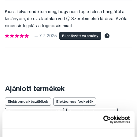
Kicsit félve rendeltem meg, hogy nem fog e félni a hangjától a
kislányom, de ez alaptalan volt.🙂 Szerelem első látásra. Azóta
nincs sírdogálás a fogmosás miatt.
— 7. 7. 2025
Ellenőrzött vélemény
?
Ajánlott termékek
Elektromos készülékek
Elektromos fogkefék
Gyermek elektromos fogkefék
Gyermek fogászati ellátás
Elektromos készülékek Bob & Bobek
Elektromos fogkefék Bob & Bobek