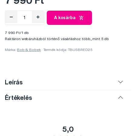
7 990 Ft
A kosárba
7 990 Ft/1 db
Raktáron webáruházból történő vásárláshoz több, mint 5 db
Márka:
Bob & Bobek
Termék kódja: TBUSBRED25
Leírás
Értékelés
5,0