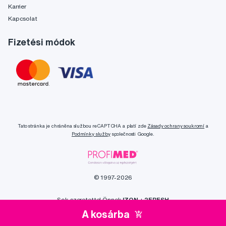
Karrier
Kapcsolat
Fizetési módok
Tato stránka je chráněna službou reCAPTCHA a platí zde
Zásady ochrany soukromí
a
Podmínky služby
společnosti Google.
© 1997-2026
Sok szeretettel Önnek
IZON
+
2FRESH
A kosárba