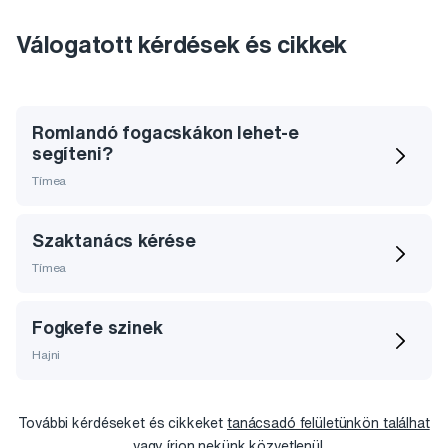
Válogatott kérdések és cikkek
Romlandó fogacskákon lehet-e
segíteni?
Tímea
Szaktanács kérése
Tímea
Fogkefe szinek
Hajni
További kérdéseket és cikkeket
tanácsadó felületünkön találhat
, vagy
írjon
nekünk közvetlenül