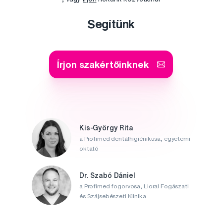
Segítünk
Írjon szakértőinknek
Kis-György Rita
a Profimed dentálhigiénikusa, egyetemi
oktató
Dr. Szabó Dániel
a Profimed fogorvosa, Lioral Fogászati
és Szájsebészeti Klinika