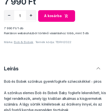
7 990 Ft
A kosárba
7 990 Ft/1 db
Raktáron webáruházból történő vásárláshoz több, mint 5 db
Márka:
Bob & Bobek
Termék kódja: TBRH2022
Leírás
Bob és Bobek szónikus gyerekfogkefe szívecskékkel - piros
A szónikus elemes Bob és Bobek Baby fogkefe lekerekített, kis
fejjel rendelkezik, amely így kiválóan alkalmas a kisgyermekek
számára. A lágy sörték kíméletesek az érzékeny ínnyel, és az
első fogtól kezdve gyengéden tisztulnak.