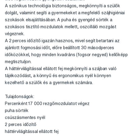
A szónikus technológia biztonságos, megkönnyíti a szülők
dolgát, valamint segíti a gyermekeket a megfelelő szájhigiéniai
szokások elsajátításában. A puha és gyengéd sörték a
szokásos tisztító mozdulatok mellett, oszcilláló mozgást
végeznek.
A 2 perces időzítő igazán hasznos, mivel segít betartani az
ajánlott fogmosási időt, előre beállított 30 másodperces
időközökkel, hogy minden kvadráns (fogsor negyed) kellőképp
megtisztuljon.
A háttérvilágítással ellátott fej megkönnyíti a szájban való
tájékozódást, a könnyű és ergonomikus nyél könnyen
kezelhető a szülők és a gyermekek számára.
Tulajdonságok:
Percenként 17 000 rezgőmozdulatot végez
puha sörték
csúszásmentes nyél
2 perces időzítő
háttérvilágítással ellátott fej