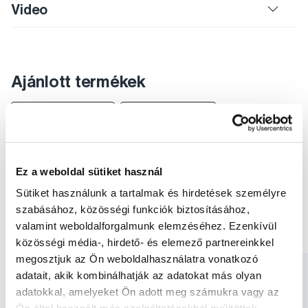
Video
Ajánlott termékek
Elektromos készülékek
Elektromos fogkefék
Gyermek elektromos fogkefék
Fogkefék
Elektromos készülékek Bob & Bobek
Ez a weboldal sütiket használ
Elektromos fogkefék Bob & Bobek
Sütiket használunk a tartalmak és hirdetések személyre
Gyermek elektromos fogkefék Bob & Bobek
szabásához, közösségi funkciók biztosításához,
valamint weboldalforgalmunk elemzéséhez. Ezenkívül
Fogkefék Bob & Bobek
közösségi média-, hirdető- és elemező partnereinkkel
megosztjuk az Ön weboldalhasználatra vonatkozó
adatait, akik kombinálhatják az adatokat más olyan
adatokkal, amelyeket Ön adott meg számukra vagy az