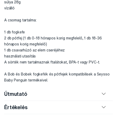
súlya 28g
vízálló
A csomag tartalma:
1 db fogkefe
2 db pótfej (1 db 0-18 hónapos korig megfelelő, 1 db 18-36
hónapos korig megfelelő)
1 db csavarhúzó az elem cseréjéhez
használati utasítás
A sörték nem tartalmaznak ftalátokat, BPA-t vagy PVC-t.
A Bob és Bobek fogkefék és pótfejek kompatibilisek a Seysso
Baby Penguin termékeivel.
Útmutató
Értékelés