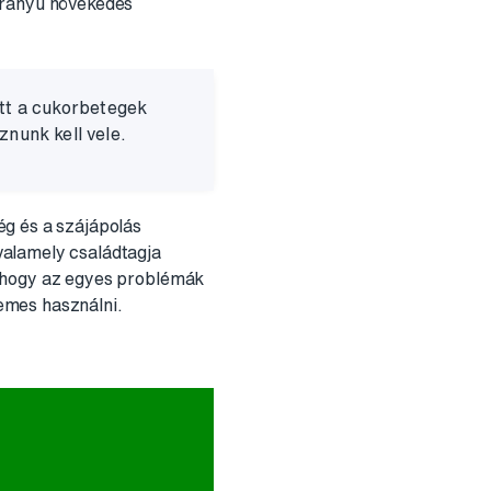
arányú növekedés
őtt a cukorbetegek
nunk kell vele.
ég és a szájápolás
 valamely családtagja
k, hogy az egyes problémák
emes használni.