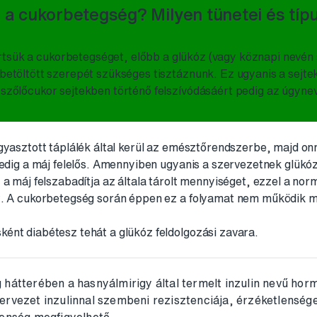
 a cukorbetegség? Milyen tünetei és típ
sük a cukorbetegséget, előbb a glükóz (vagy köznapi nevén
etöltött szerepét szükséges tisztáznunk. Ez ugyanis a sejte
szőlőcukor sejtekben történő felszívódásáért pedig az úgyneve
gyasztott táplálék által kerül az emésztőrendszerbe, majd on
pedig a máj felelős. Amennyiben ugyanis a szervezetnek glük
a máj felszabadítja az általa tárolt mennyiséget, ezzel a norm
t. A cukorbetegség során éppen ez a folyamat nem működik m
ént diabétesz tehát a glükóz feldolgozási zavara.
 hátterében a hasnyálmirigy által termelt inzulin nevű horm
ervezet inzulinnal szembeni rezisztenciája, érzéketlensé