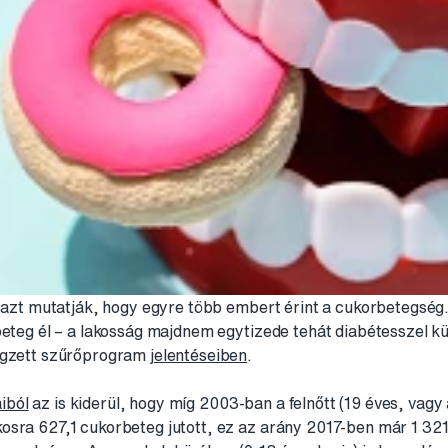
ái azt mutatják, hogy egyre több embert érint a cukorbetegsé
beteg él – a lakosság majdnem egytizede tehát diabétesszel k
végzett szűrőprogram
jelentéseiben
.
iból
az is kiderül, hogy míg 2003-ban a felnőtt (19 éves, vagy
osra 627,1 cukorbeteg jutott, ez az arány 2017-ben már 1 321