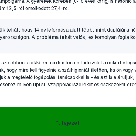
mpolgárra. A gyerekek körében (0-18 éves korig) is hasonló 
ám 12,5-ről emelkedett 27,4-re.
jük tehát, hogy 14 év leforgása alatt több, mint duplájára n
rországon. A probléma tehát valós, és komolyan foglalkoz
ssze ebben a cikkben minden fontos tudnivalót a cukorbetegs
 hogy mire kell figyelnie a szájhigiéniát illetően, ha ön vagy
juk a megfelelő fogápolási tanácsokkal is – és azt is elárulju
séhez milyen típusú szájápolási szereket és eszközöket érd
1. fejezet