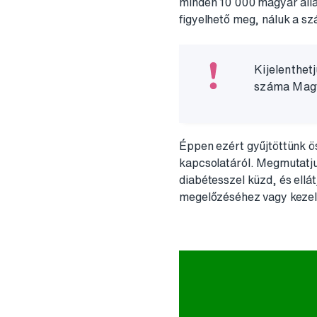
minden 10 000 magyar álla
figyelhető meg, náluk a sz
Kijelenthet
száma Magya
Éppen ezért gyűjtöttünk ö
kapcsolatáról. Megmutatjuk,
diabétesszel küzd, és ellát
megelőzéséhez vagy kezelé