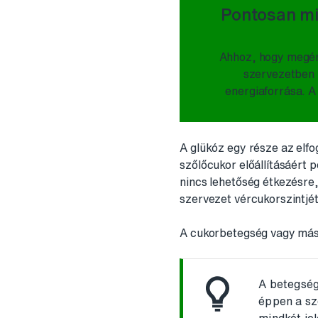
Pontosan mi
Ahhoz, hogy megért
szervezetben b
energiaforrása. A 
A glükóz egy része az elfo
szőlőcukor előállításáért 
nincs lehetőség étkezésre, 
szervezet vércukorszintjé
A cukorbetegség vagy másk
A betegség
éppen a sz