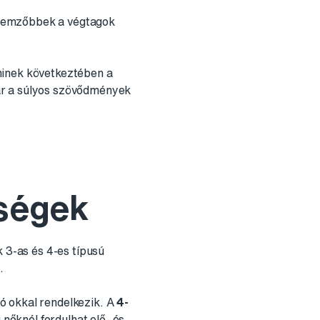
ellemzőbbek a végtagok
minek következtében a
ár a súlyos szövődmények
gségek
k 3-as és 4-es típusú
.
tó okkal rendelkezik. A
4-
nőknél fordulhat elő, és