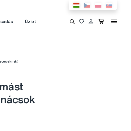
csadás
Üzlet
betegeknek)
ymást
tanácsok