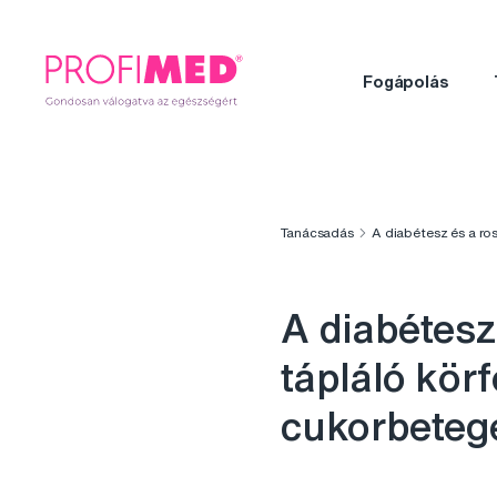
Fogápolás
Tanácsadás
A diabétesz és a ro
A diabétesz
tápláló kör
cukorbeteg