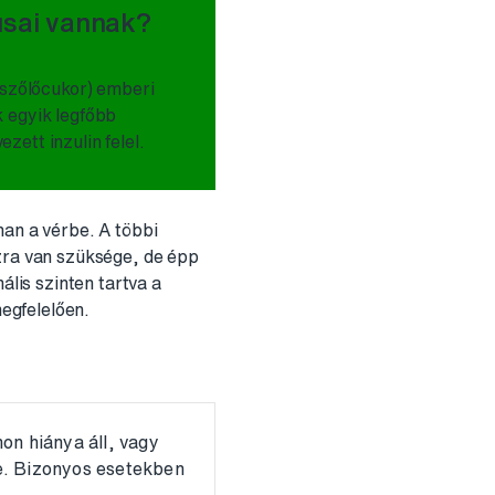
usai vannak?
 szőlőcukor) emberi
k egyik legfőbb
zett inzulin felel.
nan a vérbe. A többi
ózra van szüksége, de épp
ális szinten tartva a
egfelelően.
on hiánya áll, vagy
ge. Bizonyos esetekben