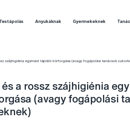
Testápolás
Anyukáknak
Gyermekeknek
Taná
ssz szájhigiénia egymást tápláló körforgása (avagy fogápolási tanácsok cukor
 és a rossz szájhigiénia eg
forgása (avagy fogápolási 
eknek)