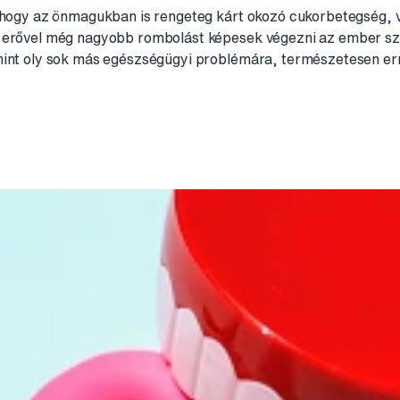
, hogy az önmagukban is rengeteg kárt okozó cukorbetegség, v
s erővel még nagyobb rombolást képesek végezni az ember sz
mint oly sok más egészségügyi problémára, természetesen err