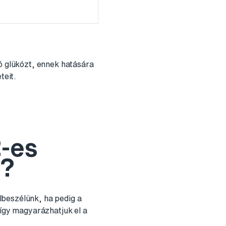
tó glükózt, ennek hatására
teit.
2-es
t?
lbeszélünk, ha pedig a
 így magyarázhatjuk el a