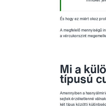
mindkét je
És hogy ez miért okoz pr
A megfelelő mennyiségű inz
a vércukorszint megemelke
Mi a kül
típusú c
Amennyiben a hasnyálmirig
sejtek érzéketlenné válnak
két típus közötti különbség