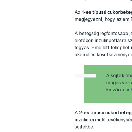
Az
1-es típusú cukorbet
megjegyezni, hogy az emlí
A betegség legfontosabb j
életében inzulinpótlásra sz
fogyás. Emellett felléphe
okairól és következményei
A sejtek éh
magas vércu
kiszáradás
A
2-es típusú cukorbete
inzulintermelő tevékenysé
sejtekbe.