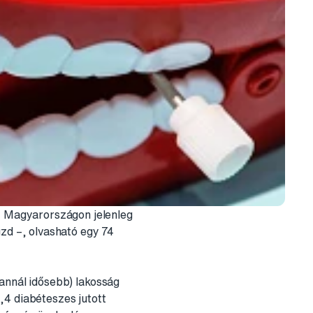
g. Magyarországon jelenleg
üzd –, olvasható egy 74
 annál idősebb) lakosság
,4 diabéteszes jutott