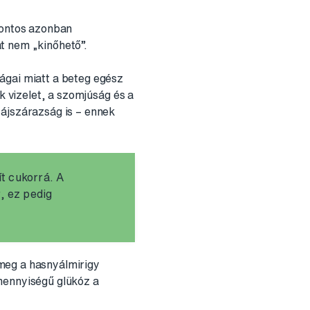
 fontos azonban
át nem „kinőhető”.
ágai miatt a beteg egész
k vizelet, a szomjúság és a
zájszárazság is – ennek
ít cukorrá. A
, ez pedig
 meg a hasnyálmirigy
mennyiségű glükóz a