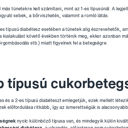
 más tünetekre kell számítani, mint az 1-es típusúnál. A legj
yuló sebek, a bőrviszketés, valamint a romló látás.
es típusú diabétesz esetében a tünetek alig észrevehetők, a
a kialakulást követő években történik meg, ekkor azonban m
rgombásodás stb.) miatt figyelnek fel a betegségre.
b típusú cukorbete
s és a 2-es típusú diabéteszt emlegetjük, ezek mellett létezi
zek előfordulása ritkább, így az ismerettségük is alacsonyabb
gségnek
nyolc különböző típusa van, és mindegyik külön kivál
erhességi diabétesz
, a várandós, előzetesen nem cukorbeteg 