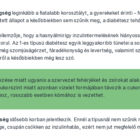
egség
leginkább a fiatalabb korosztályt, a gyerekeket érinti –
tett állapot a későbbiekben sem szűnik meg, a diabétesz teh
ellemzője, hogy a hasnyálmirigy inzulintermelésének hiányoss
orul. Az 1-es típusú diabétesz egyik leggyakoribb tünetei a so
t még szomjúságérzet, fáradékonyság és levertség, valamint s
ről a későbbiekben még lesz szó.
ezése miatt ugyanis a szervezet fehérjéket és zsírokat alak
korszint miatt azonban vizelet formájában távozik a cukor
hoz, rosszabb esetben kómához is vezethet.
gség
idősebb korban jelentkezik. Ennél a típusnál nem szűnik
ge, csupán csökken az inzulinhatás, ezért nem jut megfelelő 