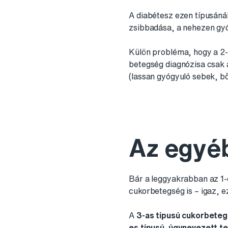
A diabétesz ezen típusánál
zsibbadása, a nehezen gyóg
Külön probléma, hogy a 2-
betegség diagnózisa csak 
(lassan gyógyuló sebek, bő
Az egyé
Bár a leggyakrabban az 1-e
cukorbetegség is – igaz, e
A
3-as típusú cukorbete
es típusú, úgynevezett t