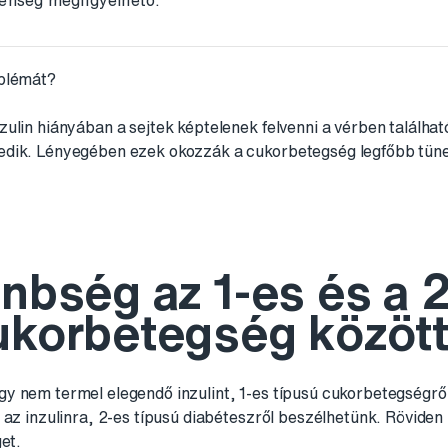
lenség megfigyelhető.
oblémát?
ulin hiányában a sejtek képtelenek felvenni a vérben találha
dik. Lényegében ezek okozzák a cukorbetegség legfőbb tüne
önbség az 1-es és a 
ukorbetegség közöt
y nem termel elegendő inzulint, 1-es típusú cukorbetegségrő
 az inzulinra, 2-es típusú diabéteszről beszélhetünk. Röviden
et.