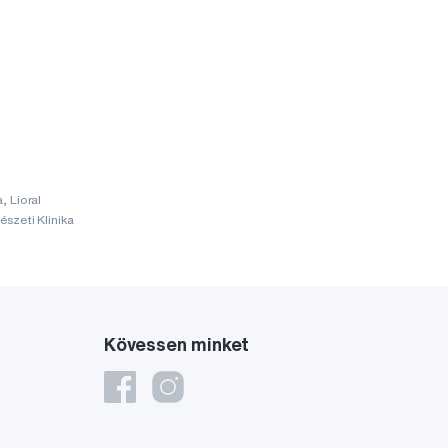
, Lioral
szeti Klinika
Kövessen minket