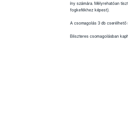
íny számára. Mélyrehatóan tisz
fogkefékhez képest).
A csomagolás 3 db cserélhető 
Bliszteres csomagolásban kaph