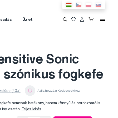
csadás
Üzlet
nsitive Sonic
 szónikus fogkefe
kelése (40x)
fogkefe nemcsak hatékony, hanem könnyű és hordozható is.
s íny esetén.
Teljes leírás