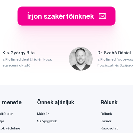
Írjon szakértőinknek
Kis-György Rita
Dr. Szabó Dániel
a Profimed dentálhigiénikusa,
a Profimed fogorvosa
egyetemi oktató
Fogászati és Szájsebé
s menete
Önnek ajánljuk
Rólunk
ltételek
Márkák
Rólunk
dja
Szójegyzék
Karrier
tok védelme
Kapcsolat