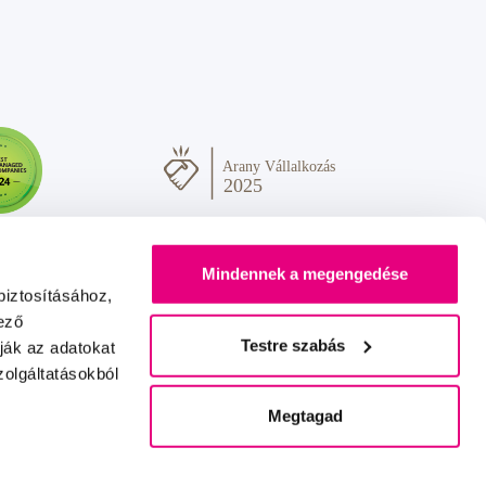
Mindennek a megengedése
biztosításához,
ező
Testre szabás
ják az adatokat
olgáltatásokból
Sok szeretettel Önnek
IZON
+
2FRESH
Megtagad