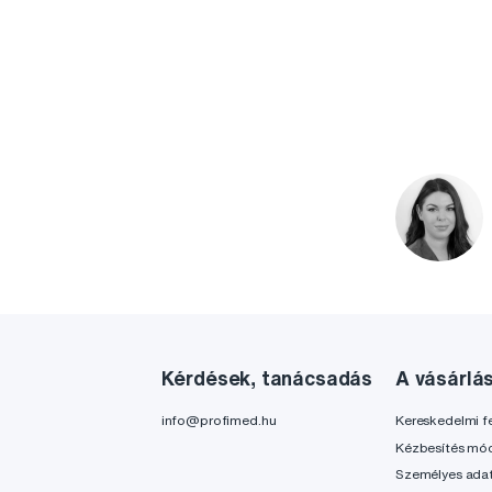
Kérdések, tanácsadás
A vásárlá
info@profimed.hu
Kereskedelmi fe
Kézbesítés mó
Személyes ada