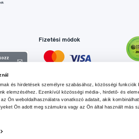
lek
Fizetési módok
tkozz
el
znál
atokról és
almak és hirdetések személyre szabásához, közösségi funkciók 
l
.
unk elemzéséhez. Ezenkívül közösségi média-, hirdető- és elem
 az Ön weboldalhasználatra vonatkozó adatait, akik kombinálhat
yeket Ön adott meg számukra vagy az Ön által használt más sz
Tato stránka je chráněna službou reCAPTCHA a platí zde
Zásady ochrany soukromí
a
Podmínky služby
společnosti Google.