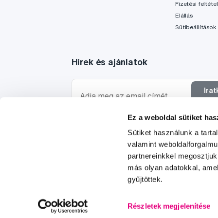
Fizetési feltéte
Elállás
Sütibeállítások
Hírek és ajánlatok
Ira
f
Ez a weboldal sütiket has
Szeretnék tájékoztatást kapni a hírekről és ajánl
Sütiket használunk a tart
egyetértek a személyes
adataim feldolgozásáva
valamint weboldalforgalm
partnereinkkel megosztjuk
más olyan adatokkal, amel
gyűjtöttek.
© 1997-2026
Részletek megjelenítése