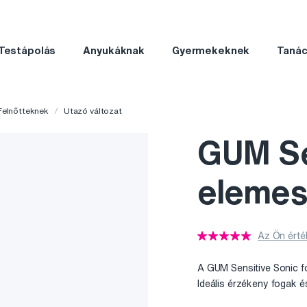
Testápolás
Anyukáknak
Gyermekeknek
Taná
Felnőtteknek
Utazó változat
GUM Se
elemes
Az Ön érté
A GUM Sensitive Sonic 
Ideális érzékeny fogak é