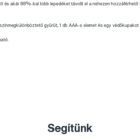
tít és akár 88%-kal több lepedéket távolít el a nehezen hozzáférhet
színmegkülönböztető gyűrűt, 1 db AAA-s elemet és egy védőkupakot 
ató.
Segítünk