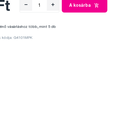
Ft
A kosárba
énő vásárláshoz több, mint 5 db
k kódja: G4101MPK