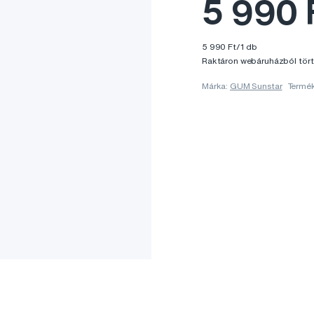
5 990 
5 990 Ft/1 db
Raktáron webáruházból tört
Márka:
GUM Sunstar
Termé