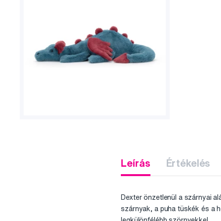
Leírás
Értékelés
Dexter önzetlenül a szárnyai al
szárnyak, a puha tüskék és a h
legkülönfélébb szörnyekkel.