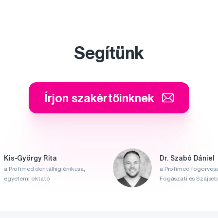
Segítünk
Írjon szakértőinknek
Kis-György Rita
Dr. Szabó Dániel
a Profimed dentálhigiénikusa,
a Profimed fogorvosa
egyetemi oktató
Fogászati és Szájsebé