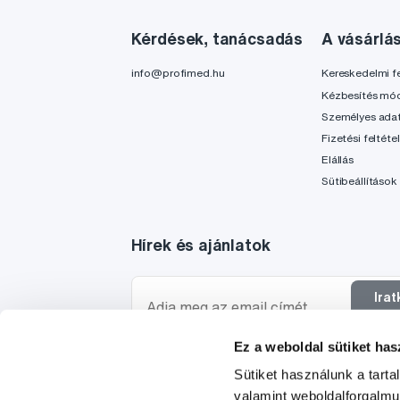
Kérdések, tanácsadás
A vásárlá
info@profimed.hu
Kereskedelmi fe
Kézbesítés mó
Személyes ada
Fizetési feltéte
Elállás
Sütibeállítások
Hírek és ajánlatok
Ira
f
Ez a weboldal sütiket has
Szeretnék tájékoztatást kapni a hírekről és ajánl
Sütiket használunk a tart
egyetértek a személyes
adataim feldolgozásáva
valamint weboldalforgalm