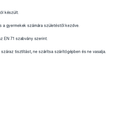
ól készült.
as a gyermekek számára születéstől kezdve.
az EN 71 szabvány szerint.
száraz tisztítást, ne szárítsa szárítógépben és ne vasalja.