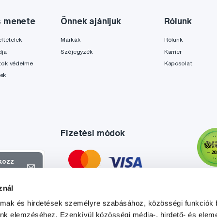
s menete
Önnek ajánljuk
Rólunk
ltételek
Márkák
Rólunk
dja
Szójegyzék
Karrier
tok védelme
Kapcsolat
lek
Fizetési módok
tkozz
el
znál
atokról és
almak és hirdetések személyre szabásához, közösségi funkciók 
l
.
unk elemzéséhez. Ezenkívül közösségi média-, hirdető- és elem