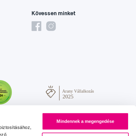
Kövessen minket
Mindennek a megengedése
biztosításához,
ező