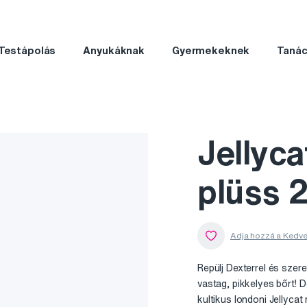
Testápolás
Anyukáknak
Gyermekeknek
Taná
Jellyca
plüss 
Repülj Dexterrel és szer
vastag, pikkelyes bőrt! 
kultikus londoni Jellycat