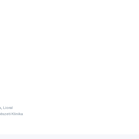
, Lioral
szeti Klinika