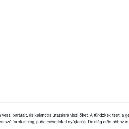
á veszi barátait, és kalandos utazásra viszi őket. A türkizkék test, a 
osszú farok meleg, puha menedéket nyújtanak. De elég erős ahhoz is,