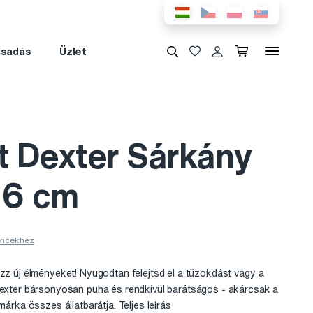
csadás
Üzlet
t Dexter Sárkány
26 cm
ezz új élményeket! Nyugodtan felejtsd el a tűzokdást vagy a
Dexter bársonyosan puha és rendkívül barátságos - akárcsak a
 márka összes állatbarátja.
Teljes leírás