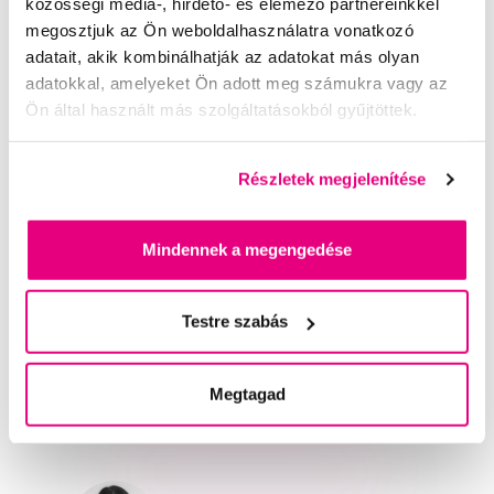
közösségi média-, hirdető- és elemező partnereinkkel
olyan témák, amelyekkel egyre komolyabban foglalkozunk.
megosztjuk az Ön weboldalhasználatra vonatkozó
A fogászati ellátás szempontjából nagyon fontos az a
adatait, akik kombinálhatják az adatokat más olyan
kérdés, hogy hogyan lehet tov...
adatokkal, amelyeket Ön adott meg számukra vagy az
Teljes cikk
Ön által használt más szolgáltatásokból gyűjtöttek.
Részletek megjelenítése
További kérdéseket és cikkeket
tanácsadó felületünkön találhat
, vagy
írjon
nekünk közvetlenül
Mindennek a megengedése
Segítünk
Testre szabás
Írjon szakértőinknek
Megtagad