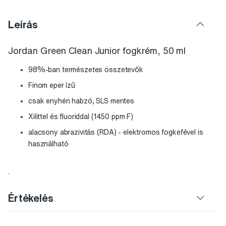
Leírás
Jordan Green Clean Junior fogkrém, 50 ml
98%-ban természetes összetevők
Finom eper ízű
csak enyhén habzó, SLS mentes
Xilittel és fluoriddal (1450 ppm F)
alacsony abrazivitás (RDA) - elektromos fogkefével is
használható
.
Értékelés