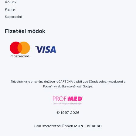
Rólunk
Karrier
Kapcsolat
Fizetési módok
Tato stránka je chráněna službou reCAPTCHA a platí zde
Zásady ochrany soukromí
a
Podmínky služby
společnosti Google.
© 1997-2026
Sok szeretettel Önnek
IZON
+
2FRESH