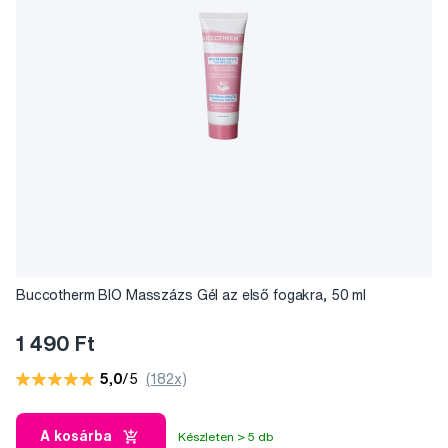
Buccotherm BIO Masszázs Gél az első fogakra, 50 ml
1 490 Ft
5,0
/5
(182x)
A kosárba
Készleten > 5 db