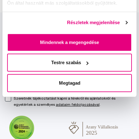
Ön által használt más szolgáltatásokból gyűjtöttek.
Részletek megjelenítése
Mindennek a megengedése
Hírek és ajánlatok
Testre szabás
Iratkozz fel
Megtagad
Szeretnék tájékoztatást kapni a hírekről és ajánlatokról és
egyetértek a személyes
adataim feldolgozásával
.