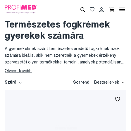
Természetes fogkrémek
gyerekek számára
A gyermekeknek szánt természetes eredetű fogkrémek azok
számára ideális, akik nem szeretnék a gyermekek érzékeny
szervezetét olyan termékekkel terhelni, amelyek potenciálisan
veszélyes anyagokat tartalmaznak. Olyan természetes eredetű
Olvass tovább
fogpasztákat választottunk, amelyekben nincs parabén, SLS
vagy fluorid, a természetes összetevők ugyanakkor részben
Szűrő
Sorrend:
Bestseller-ek
(vagy teljesen) szerves eredetűek. Ilyen termékek
alkalmazásakor nem probléma, ha gyermeke lenyeli a fogkrémet.
Akárcsak más gyermek fogkrémek esetében, ezeknél is
elegendő a borsónyi mennyiség a fogmosások alkalmával.