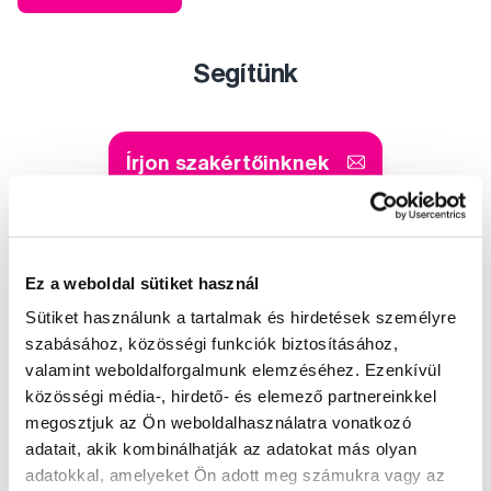
Segítünk
Írjon szakértőinknek
Ez a weboldal sütiket használ
Kis-György Rita
Sütiket használunk a tartalmak és hirdetések személyre
a Profimed dentálhigiénikusa, egyetemi
szabásához, közösségi funkciók biztosításához,
oktató
valamint weboldalforgalmunk elemzéséhez. Ezenkívül
közösségi média-, hirdető- és elemező partnereinkkel
Dr. Szabó Dániel
megosztjuk az Ön weboldalhasználatra vonatkozó
a Profimed fogorvosa, Lioral Fogászati
adatait, akik kombinálhatják az adatokat más olyan
és Szájsebészeti Klinika
adatokkal, amelyeket Ön adott meg számukra vagy az