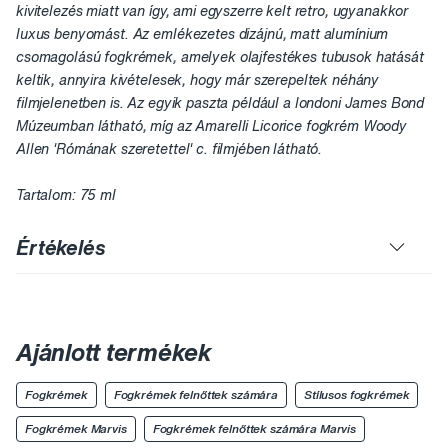
kivitelezés miatt van így, ami egyszerre kelt retro, ugyanakkor
luxus benyomást. Az emlékezetes dizájnú, matt alumínium
csomagolású fogkrémek, amelyek olajfestékes tubusok hatását
keltik, annyira kivételesek, hogy már szerepeltek néhány
filmjelenetben is. Az egyik paszta például a londoni James Bond
Múzeumban látható, míg az Amarelli Licorice fogkrém Woody
Allen 'Rómának szeretettel' c. filmjében látható.
Tartalom: 75 ml
Értékelés
Ajánlott termékek
Fogkrémek
Fogkrémek felnőttek számára
Stílusos fogkrémek
Fogkrémek Marvis
Fogkrémek felnőttek számára Marvis