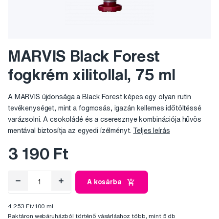
MARVIS Black Forest
fogkrém xilitollal, 75 ml
A MARVIS újdonsága a Black Forest képes egy olyan rutin
tevékenységet, mint a fogmosás, igazán kellemes időtöltéssé
varázsolni. A csokoládé és a cseresznye kombinációja hűvös
mentával biztosítja az egyedi ízélményt.
Teljes leírás
3 190 Ft
A kosárba
4 253 Ft/100 ml
Raktáron webáruházból történő vásárláshoz több, mint 5 db