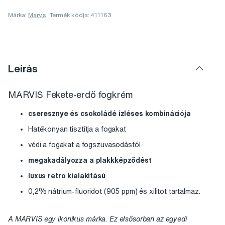
Márka:
Marvis
Termék kódja: 411163
Leírás
MARVIS Fekete-erdő fogkrém
cseresznye és csokoládé ízléses kombinációja
Hatékonyan tisztítja a fogakat
védi a fogakat a fogszuvasodástól
megakadályozza a plakkképződést
luxus retro kialakítású
0,2% nátrium-fluoridot (905 ppm) és xilitot tartalmaz.
A MARVIS egy ikonikus márka. Ez elsősorban az egyedi