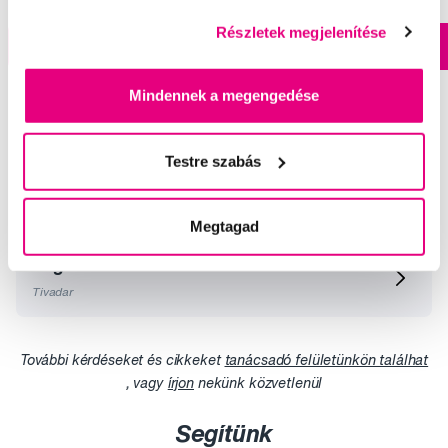
Részletek megjelenítése
A kosárba
A kosárba
Készleten > 5 db
Mindennek a megengedése
Testre szabás
Válogatott kérdések és cikkek
Megtagad
Fogkrém használata
Tivadar
További kérdéseket és cikkeket
tanácsadó felületünkön találhat
, vagy
írjon
nekünk közvetlenül
Segítünk