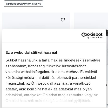
Stílusos fogkrémek Marvis
Ez a weboldal sütiket használ
Sütiket használunk a tartalmak és hirdetések személyre
szabásához, közösségi funkciók biztosításához,
valamint weboldalforgalmunk elemzéséhez. Ezenkívül
közösségi média-, hirdető- és elemező partnereinkkel
megosztjuk az Ön weboldalhasználatra vonatkozó
MARVIS Jasmin Mint fluoridos fogkrém,
MARVIS puha sörtéjű 
adatait, akik kombinálhatják az adatokat más olyan
jázminnal, 85 ml
adatokkal, amelyeket Ön adott meg számukra vagy az
3 190 Ft
1 990 Ft
Ön által használt más szolgáltatásokból gyűjtöttek.
5,0
/5
(39x)
5,0
/5
(