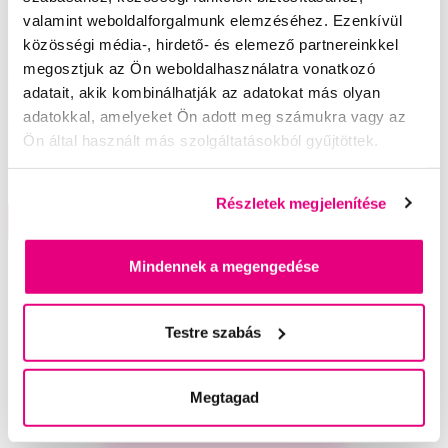
valamint weboldalforgalmunk elemzéséhez. Ezenkívül
közösségi média-, hirdető- és elemező partnereinkkel
megosztjuk az Ön weboldalhasználatra vonatkozó
MARVIS Ginger Mint fluoridos fogkrém,
adatait, akik kombinálhatják az adatokat más olyan
gyömbérrel, 25 ml
adatokkal, amelyeket Ön adott meg számukra vagy az
1 490 Ft
Ön által használt más szolgáltatásokból gyűjtöttek.
4,5
/5
(17x)
Részletek megjelenítése
A kosárba
Készleten > 5 db
Mindennek a megengedése
Segítünk
Testre szabás
Megtagad
Írjon szakértőinknek