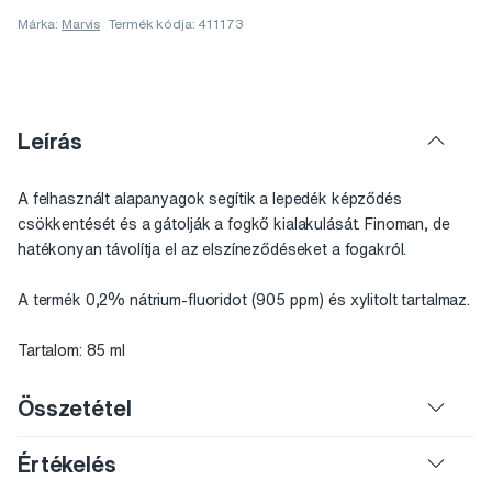
Márka:
Marvis
Termék kódja: 411173
Leírás
A felhasznált alapanyagok segítik a lepedék képződés
csökkentését és a gátolják a fogkő kialakulását. Finoman, de
hatékonyan távolítja el az elszíneződéseket a fogakról.
A termék 0,2% nátrium-fluoridot (905 ppm) és xylitolt tartalmaz.
Tartalom: 85 ml
Összetétel
Értékelés