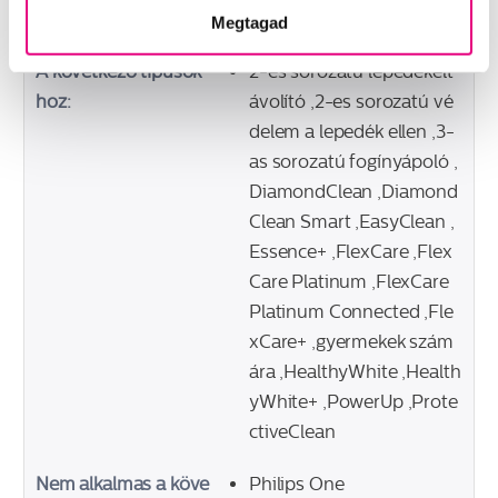
Fogkefefej rendszer
Rápattintható
Megtagad
A következő típusok
2-es sorozatú lepedékelt
hoz:
ávolító ,2-es sorozatú vé
delem a lepedék ellen ,3-
as sorozatú fogínyápoló ,
DiamondClean ,Diamond
Clean Smart ,EasyClean ,
Essence+ ,FlexCare ,Flex
Care Platinum ,FlexCare
Platinum Connected ,Fle
xCare+ ,gyermekek szám
ára ,HealthyWhite ,Health
yWhite+ ,PowerUp ,Prote
ctiveClean
Nem alkalmas a köve
Philips One