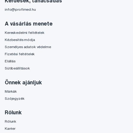
Kérdések, tanácsadás
info@profimed.hu
A vásárlás menete
Kereskedelmi feltételek
Kézbesítés módja
Személyes adatok védelme
Fizetési feltételek
Elállás
Sütibeállítások
Önnek ajánljuk
Márkák
Szójegyzék
Rólunk
Rólunk
Karrier