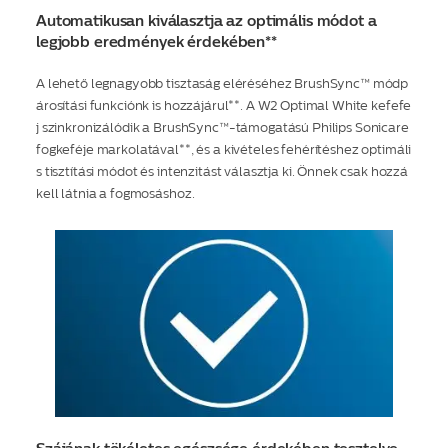
Automatikusan kiválasztja az optimális módot a
legjobb eredmények érdekében**
A lehető legnagyobb tisztaság eléréséhez BrushSync™ módp
árosítási funkciónk is hozzájárul**. A W2 Optimal White kefefe
j szinkronizálódik a BrushSync™-támogatású Philips Sonicare
fogkeféje markolatával**, és a kivételes fehérítéshez optimáli
s tisztítási módot és intenzitást választja ki. Önnek csak hozzá
kell látnia a fogmosáshoz.