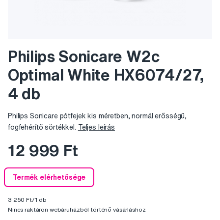
Philips Sonicare W2c
Optimal White HX6074/27,
4 db
Philips Sonicare pótfejek kis méretben, normál erősségű,
fogfehérítő sörtékkel.
Teljes leírás
12 999 Ft
Termék elérhetősége
3 250 Ft/1 db
Nincs raktáron webáruházból történő vásárláshoz