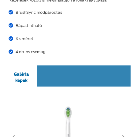
kezelések között is megmaradjon a fogak ragyogása
BrushSync módpárosítás
Rápattintható
Kis méret
4 db-os csomag
Galéria
képek