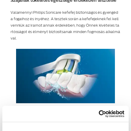
Szájának tökéletes egészsége érdekében tesztelve
Valamennyi Philips Sonicare kefefej biztonságos és gyengéd
a fogaihoz és ínyéhez. A tesztek során a kefefejeknek fel kell
venniük az iramot annak érdekében, hogy Önnek kivételes ta
rtósságot és élményt biztosítsanak minden fogmosás alkalmá
val.
A Philips Sonicare továbbfejlesztett szónikus
technológiája
A Philips Sonicare továbbfejlesztett szónikus technológiája vi