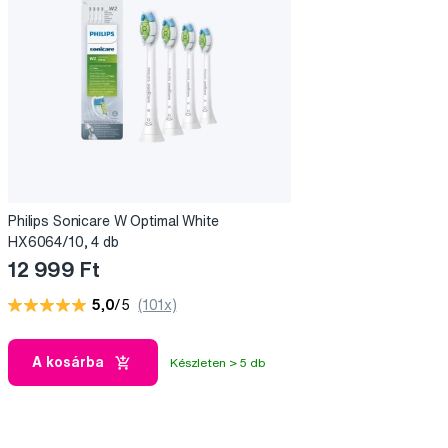
Philips Sonicare W Optimal White
HX6064/10, 4 db
12 999 Ft
5,0
/5
(101x)
A kosárba
Készleten > 5 db