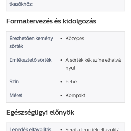
tkezőkhöz:
Formatervezés és kidolgozás
Érezhetően kemény
Közepes
sörték
Emlékeztető sörték
A sörték kék színe elhalvá
nyul
Szín
Fehér
Méret
Kompakt
Egészségügyi előnyök
Lepedék eltávolítás
Segít a lepedék eltávolítá