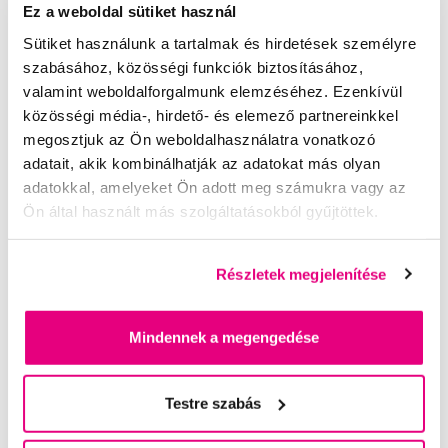
Ez a weboldal sütiket használ
zet juttat a fogközökbe, a fogkefe tisztítómozdulatai pedig fel
Sütiket használunk a tartalmak és hirdetések személyre
lazítják és eltávolítják a lepedéket a kivételes mindennapos ti
sztaságért.
szabásához, közösségi funkciók biztosításához,
valamint weboldalforgalmunk elemzéséhez. Ezenkívül
Műszaki adatok
közösségi média-, hirdető- és elemező partnereinkkel
megosztjuk az Ön weboldalhasználatra vonatkozó
Minőség és teljesítmény
adatait, akik kombinálhatják az adatokat más olyan
adatokkal, amelyeket Ön adott meg számukra vagy az
Ön által használt más szolgáltatásokból gyűjtöttek.
Csere
3 havonta
Tesztelve
optimális használatra
Részletek megjelenítése
Kompatibilitás
Mindennek a megengedése
BrushSync módpáro
Igen
Testre szabás
sítás