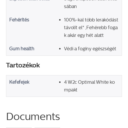
sában
Fehérítés
100%-kal több lerakódást
távolít el* ,Fehérebb foga
k akár egy hét alatt
Gum health
Védi a fogíny egészségét
Tartozékok
Kefefejek
4 W2c Optimal White ko
mpakt
Documents