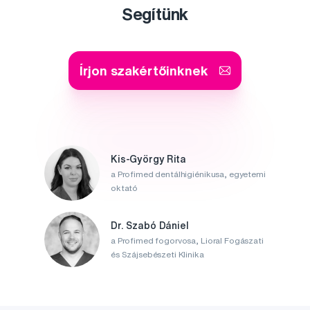
Segítünk
Írjon szakértőinknek
Kis-György Rita
a Profimed dentálhigiénikusa, egyetemi
oktató
Dr. Szabó Dániel
a Profimed fogorvosa, Lioral Fogászati
és Szájsebészeti Klinika