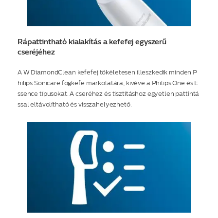
Rápattintható kialakítás a kefefej egyszerű
cseréjéhez
A W DiamondClean kefefej tökéletesen illeszkedik minden P
hilips Sonicare fogkefe markolatára, kivéve a Philips One és E
ssence típusokat. A cseréhez és tisztításhoz egyetlen pattintá
ssal eltávolítható és visszahelyezhető.