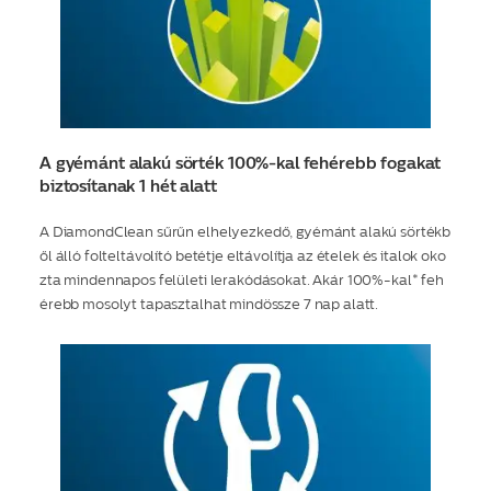
A gyémánt alakú sörték 100%-kal fehérebb fogakat
biztosítanak 1 hét alatt
A DiamondClean sűrűn elhelyezkedő, gyémánt alakú sörtékb
ől álló folteltávolító betétje eltávolítja az ételek és italok oko
zta mindennapos felületi lerakódásokat. Akár 100%-kal* feh
érebb mosolyt tapasztalhat mindössze 7 nap alatt.