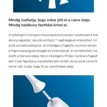
Mindig tudhatja, hogy mikor jött el a csere ideje.
Mindig hatékony tisztítást érhet el.
A kefefejek 3 hónapos használatot követően veszítenek a hat
ékonyságukból, de a BrushSync™ segítségével értesülhet, mi
előtt ez bekövetkezne. Az intelligens fogkefe nyomon követi
a fogmosásai gyakoriságát és intenzitását, és emlékezteti, ha
eljött a fejcsere ideje. Nincs intelligens Philips Sonicare fogkef
éje? Csak figyelje a cserekefék kék sörtéit, és ha azok színe fe
hérre vált, tudja, hogy itt az új kefefejek ideje.