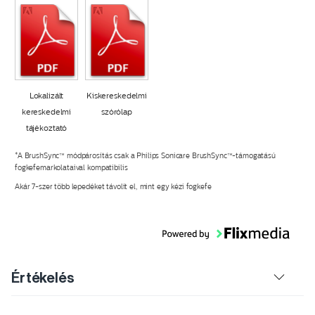
Lokalizált
Kiskereskedelmi
kereskedelmi
szórólap
tájékoztató
*A BrushSync™ módpárosítás csak a Philips Sonicare BrushSync™-támogatású
fogkefemarkolataival kompatibilis
Akár 7-szer több lepedéket távolít el, mint egy kézi fogkefe
Értékelés