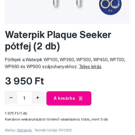
Waterpik Plaque Seeker
pótfej (2 db)
Pótfejek a Waterpik WP100, WP260, WP300, WP450, WP700,
WP660 és WP900 szájzuhanyokhoz.
Teljes leírás
3 950 Ft
A kosárba
1 975 Ft/1 db
Raktáron webáruházból történő vásárláshoz több, mint 5 db
Márka:
Waterpik
Termék kódja: PS100E