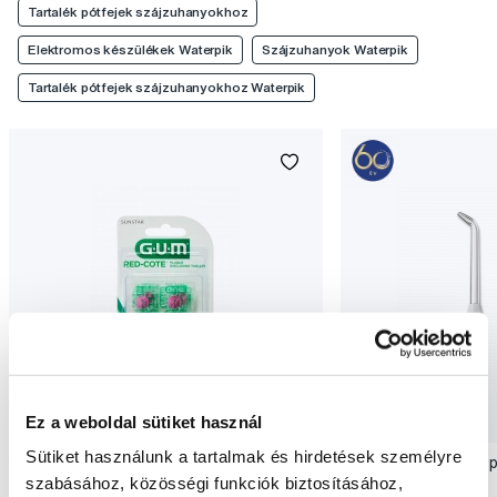
Tartalék pótfejek szájzuhanyokhoz
Elektromos készülékek Waterpik
Szájzuhanyok Waterpik
Tartalék pótfejek szájzuhanyokhoz Waterpik
Ez a weboldal sütiket használ
Sütiket használunk a tartalmak és hirdetések személyre
GUM Red-Cote tabletta, 12 db/csomag
Waterpik Classic Jet p
szabásához, közösségi funkciók biztosításához,