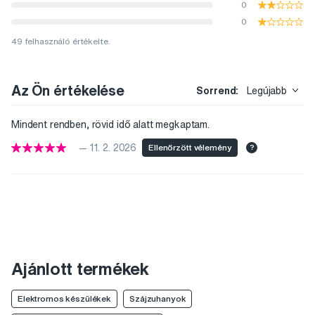
0
0
49 felhasználó értékelte.
Az Ön értékelése
Sorrend:
Legújabb
Mindent rendben, rövid idő alatt megkaptam.
— 11. 2. 2026
Ellenőrzött vélemény
?
Ajánlott termékek
Elektromos készülékek
Szájzuhanyok