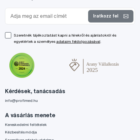
Iratkozz fel
Szeretnék tájékoztatást kapni a hírekről és ajánlatokról és
egyetértek a személyes
adataim feldolgozásával
.
Kérdések, tanácsadás
info@profimed.hu
A vásárlás menete
Kereskedelmi feltételek
Kézbesítés módja
Személyes adatok védelme