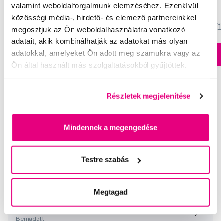
valamint weboldalforgalmunk elemzéséhez. Ezenkívül
1 790 Ft
3 950 Ft
közösségi média-, hirdető- és elemező partnereinkkel
4,5
/5
(182x)
5,0
/5
(
megosztjuk az Ön weboldalhasználatra vonatkozó
adatait, akik kombinálhatják az adatokat más olyan
adatokkal, amelyeket Ön adott meg számukra vagy az
A kosárba
A kosárba
Készleten > 5 db
Ön által használt más szolgáltatásokból gyűjtöttek.
Részletek megjelenítése
Válogatott kérdések és cikkek
Mindennek a megengedése
Testre szabás
Potfej kiválasztása
Lilla
Megtagad
Waterpik 9.0 complete
Bernadett