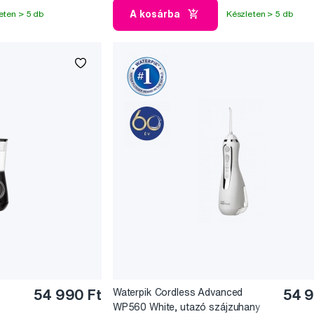
A kosárba
eten > 5 db
Készleten > 5 db
54 990 Ft
Waterpik Cordless Advanced
54 9
WP560 White, utazó szájzuhany