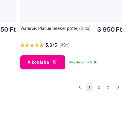
950 Ft
Waterpik Plaque Seeker pótfej (2 db)
3 950 Ft
5,0
/5
(49x)
A kosárba
Készleten > 5 db
1
2
3