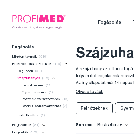
Fogápolás
Fogápolás
Szájzuh
Minden termék
(519)
Elektromos készülékek
(119)
A szájzuhany az otthoni fogá
Fogkefék
(86)
folyamatot irrigálásnak nevez
Szájzuhanyok
(35)
Az íny állapotát már 14 napos 
Felnőtteknek
(11)
és antibakteriális oldatokkal i
Olvass tovább
Gyermekeknek
(1)
Pótfejek és tartozékok
(15)
Szerviz és karbantartás
(7)
Felnőtteknek
Gyerm
Fertőtlenítők
(1)
Fogkrémek
(81)
Sorrend:
Bestseller-ek
Fogkefék
(179)