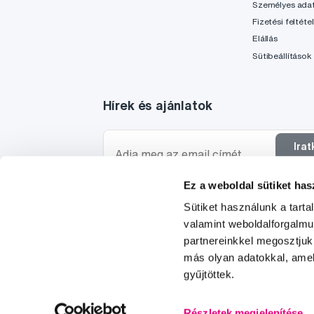
Személyes ada
Fizetési feltéte
Elállás
Sütibeállítások
Hírek és ajánlatok
Ira
f
Ez a weboldal sütiket has
Szeretnék tájékoztatást kapni a hírekről és ajánl
Sütiket használunk a tart
egyetértek a személyes
adataim feldolgozásáva
valamint weboldalforgalm
partnereinkkel megosztjuk
más olyan adatokkal, amel
gyűjtöttek.
© 1997-2026
Részletek megjelenítése