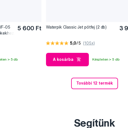
 WF-05
5 600 Ft
Waterpik Classic Jet pótfej (2 db)
3 
ékekhez,
5,0
/5
(105x)
A kosárba
eten > 5 db
Készleten > 5 db
További 12 termék
Segítünk