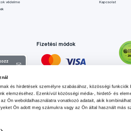
tok védelme
Kapcsolat
lek
Fizetési módok
tkozz
el
znál
atokról és
almak és hirdetések személyre szabásához, közösségi funkciók 
l
.
unk elemzéséhez. Ezenkívül közösségi média-, hirdető- és elem
 az Ön weboldalhasználatra vonatkozó adatait, akik kombinálhat
yeket Ön adott meg számukra vagy az Ön által használt más sz
Tato stránka je chráněna službou reCAPTCHA a platí zde
Zásady ochrany soukromí
a
Podmínky služby
společnosti Google.