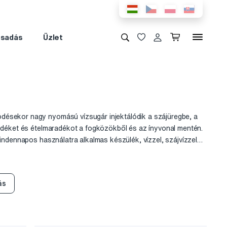
csadás
Üzlet
désekor nagy nyomású vízsugár injektálódik a szájüregbe, a
pedéket és ételmaradékot a fogközökből és az ínyvonal mentén.
indennapos használatra alkalmas készülék, vízzel, szájvízzel
ás