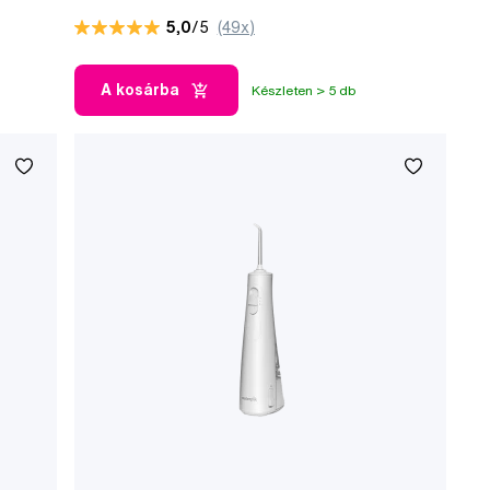
5,0
/5
(49x)
A kosárba
Készleten > 5 db