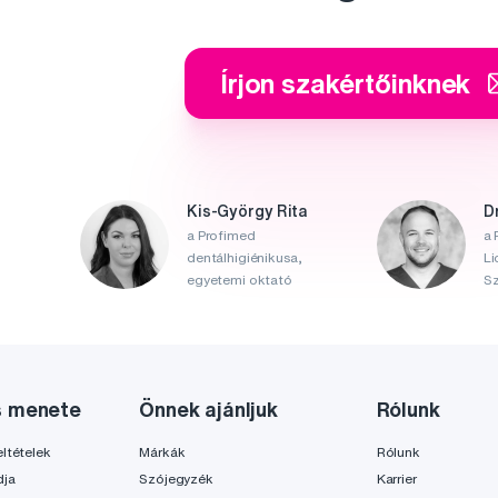
Írjon szakértőinknek
Kis-György Rita
D
a Profimed
a 
dentálhigiénikusa,
Li
egyetemi oktató
Sz
s menete
Önnek ajánljuk
Rólunk
ltételek
Márkák
Rólunk
dja
Szójegyzék
Karrier