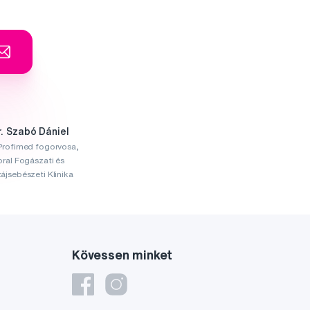
r. Szabó Dániel
Profimed fogorvosa,
oral Fogászati és
ájsebészeti Klinika
Kövessen minket