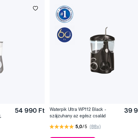
54 990 Ft
Waterpik Ultra WP112 Black -
39 9
,
szájzuhany az egész család
számára
5,0
/5
(88x)