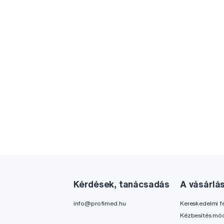
Kérdések, tanácsadás
A vásárlá
info@profimed.hu
Kereskedelmi fe
Kézbesítés mó