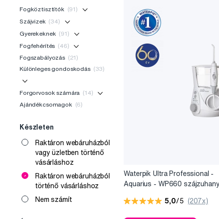
Fogköztisztítók
(91)
Szájvizek
(34)
Gyerekeknek
(91)
Fogfehérítés
(46)
Fogszabályozás
(21)
Különleges gondoskodás
(33)
Forgorvosok számára
(14)
Ajándékcsomagok
(6)
Készleten
Raktáron webáruházból
vagy üzletben történő
vásárláshoz
Waterpik Ultra Professional -
Raktáron webáruházból
Aquarius - WP660 szájzuhany
történő vásárláshoz
fehér
Nem számít
5,0
/5
(207x)