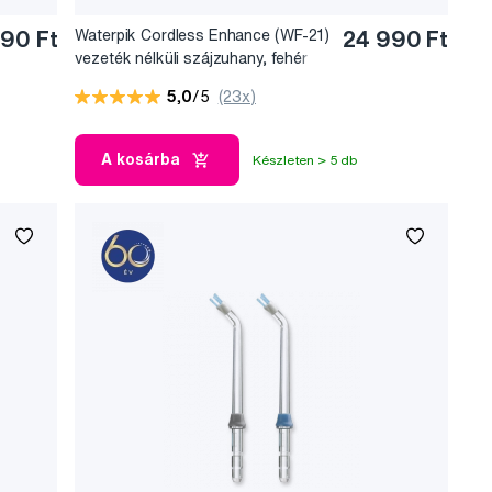
90 Ft
Waterpik Cordless Enhance (WF-21)
24 990 Ft
vezeték nélküli szájzuhany, fehér
5,0
/5
(23x)
A kosárba
Készleten > 5 db