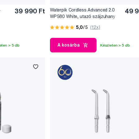
-
39 990 Ft
Waterpik Cordless Advanced 2.0
49 9
WP580 White, utazó szájzuhany
5,0
/5
(12x)
A kosárba
eten > 5 db
Készleten > 5 db