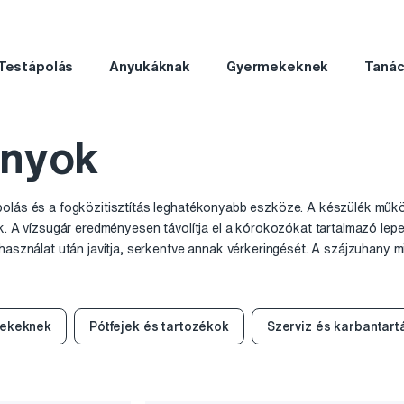
Testápolás
Anyukáknak
Gyermekeknek
Taná
anyok
polás és a fogközitisztítás leghatékonyabb eszköze. A készülék műkö
ik. A vízsugár eredményesen távolítja el a kórokozókat tartalmazó le
használat után javítja, serkentve annak vérkeringését. A szájzuhany m
s használható.
ekeknek
Pótfejek és tartozékok
Szerviz és karbantart