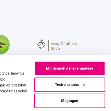
Mindennek a megengedése
biztosításához,
ező
Testre szabás
ják az adatokat
olgáltatásokból
Sok szeretettel Önnek
IZON
+
2FRESH
Megtagad