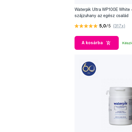
Waterpik Ultra WP100E White 
szájzuhany az egész család
számára
5,0
/5
(317x)
A kosárba
Készl