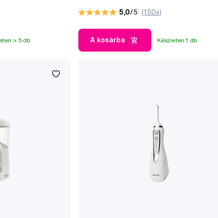
5,0
/5
(150x)
A kosárba
eten > 5 db
Készleten 1 db