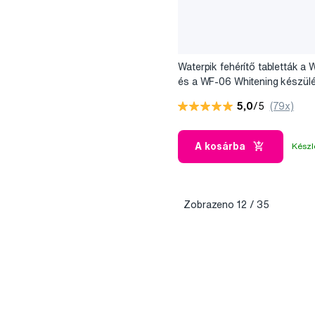
Waterpik fehérítő tabletták a
és a WF-06 Whitening készül
30 db tabletta
5,0
/5
(79x)
A kosárba
Készl
Zobrazeno
12
/ 35