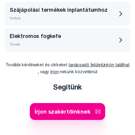
Szájápolási termékek inplantátumhoz
Szilvia
Elektromos fogkefe
Tünde
További kérdéseket és cikkeket
tanácsadó felületünkön találhat
, vagy
írjon
nekünk közvetlenül
Segítünk
Írjon szakértőinknek