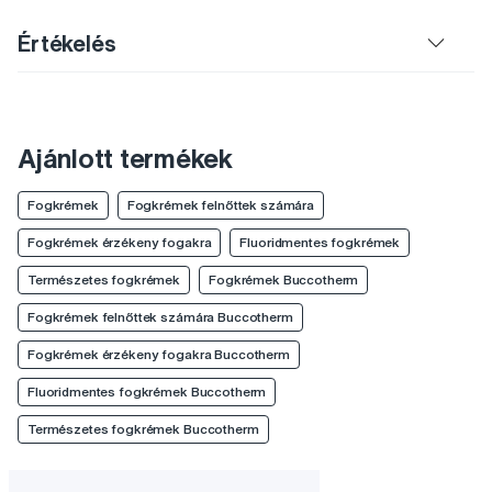
Értékelés
Ajánlott termékek
Fogkrémek
Fogkrémek felnőttek számára
Fogkrémek érzékeny fogakra
Fluoridmentes fogkrémek
Természetes fogkrémek
Fogkrémek Buccotherm
Fogkrémek felnőttek számára Buccotherm
Fogkrémek érzékeny fogakra Buccotherm
Fluoridmentes fogkrémek Buccotherm
Természetes fogkrémek Buccotherm