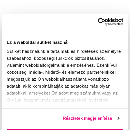
Válogatott kérdések és cikkek
Ez a weboldal sütiket használ
Sütiket használunk a tartalmak és hirdetések személyre
Nyelvi égő érzés lepedék
szabásához, közösségi funkciók biztosításához,
László
valamint weboldalforgalmunk elemzéséhez. Ezenkívül
közösségi média-, hirdető- és elemező partnereinkkel
megosztjuk az Ön weboldalhasználatra vonatkozó
Fogkrem
adatait, akik kombinálhatják az adatokat más olyan
Csilla
adatokkal, amelyeket Ön adott meg számukra vagy az
Ön által használt más szolgáltatásokból gyűjtöttek.
Fogínysorvadás
Kata
Részletek megjelenítése