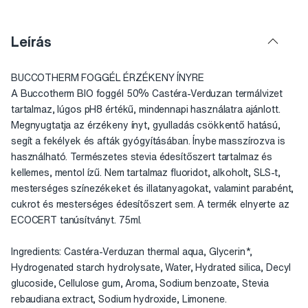
Leírás
BUCCOTHERM FOGGÉL ÉRZÉKENY ÍNYRE
A Buccotherm BIO foggél 50% Castéra-Verduzan termálvizet
tartalmaz, lúgos pH8 értékű, mindennapi használatra ajánlott.
Megnyugtatja az érzékeny ínyt, gyulladás csökkentő hatású,
segít a fekélyek és afták gyógyításában. Ínybe masszírozva is
használható. Természetes stevia édesítőszert tartalmaz és
kellemes, mentol ízű. Nem tartalmaz fluoridot, alkoholt, SLS-t,
mesterséges színezékeket és illatanyagokat, valamint parabént,
cukrot és mesterséges édesítőszert sem. A termék elnyerte az
ECOCERT tanúsítványt. 75ml.
Ingredients: Castéra-Verduzan thermal aqua, Glycerin*,
Hydrogenated starch hydrolysate, Water, Hydrated silica, Decyl
glucoside, Cellulose gum, Aroma, Sodium benzoate, Stevia
rebaudiana extract, Sodium hydroxide, Limonene.