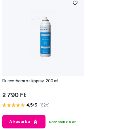
Buccotherm szájspray, 200 ml
2 790 Ft
4,5
/5
(62x)
A kosárba
Készleten > 5 db