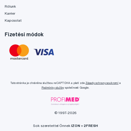
Rólunk
Karrier
Kapcsolat
Fizetési módok
Tato stránka je chráněna službou reCAPTCHA a platí zde
Zásady ochrany soukromí
a
Podmínky služby
společnosti Google.
© 1997-2026
Sok szeretettel Önnek
IZON
+
2FRESH