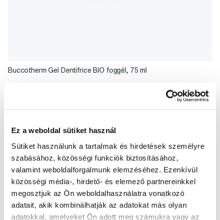
Buccotherm Gel Dentifrice BIO foggél, 75 ml
1 890 Ft
5,0
/5
(57x)
Ez a weboldal sütiket használ
A kosárba
Készleten > 5 db
Sütiket használunk a tartalmak és hirdetések személyre
szabásához, közösségi funkciók biztosításához,
valamint weboldalforgalmunk elemzéséhez. Ezenkívül
közösségi média-, hirdető- és elemező partnereinkkel
megosztjuk az Ön weboldalhasználatra vonatkozó
adatait, akik kombinálhatják az adatokat más olyan
adatokkal, amelyeket Ön adott meg számukra vagy az