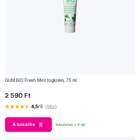
GUM BIO Fresh Mint fogkrém, 75 ml
2 590 Ft
4,5
/5
(96x)
A kosárba
Készleten > 5 db