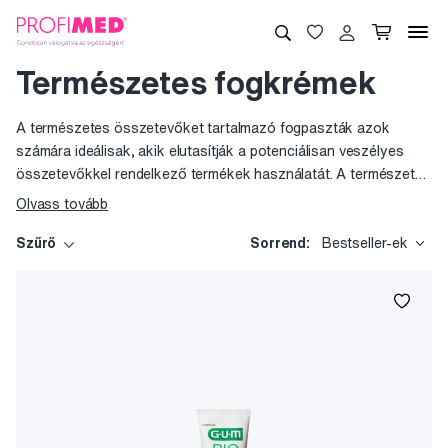
Természetes fogkrémek
A természetes összetevőket tartalmazó fogpaszták azok
számára ideálisak, akik elutasítják a potenciálisan veszélyes
összetevőkkel rendelkező termékek használatát. A természetes
eredetű fogpaszták nem tartalmaznak parabéneket, SLS-t és
Olvass tovább
fluoridot sem. Nemcsak az egészséget szolgálják, hanem a
környezetet sem terhelik felesleges kémiai vegyszerekkel, sem
Szűrő
Sorrend:
Bestseller-ek
a gyártás során, sem a szennyvízben.