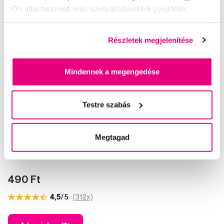
Ön által használt más szolgáltatásokból gyűjtöttek.
Részletek megjelenítése
Mindennek a megengedése
Testre szabás
Megtagad
GUM BIO Fresh Mint fogkrém, 12 ml
490 Ft
4,5
/5
(312x)