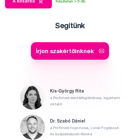
A kosárba
Készleten > 5 db
Segítünk
Írjon szakértőinknek
Kis-György Rita
a Profimed dentálhigiénikusa, egyetemi
oktató
Dr. Szabó Dániel
a Profimed fogorvosa, Lioral Fogászati
és Szájsebészeti Klinika