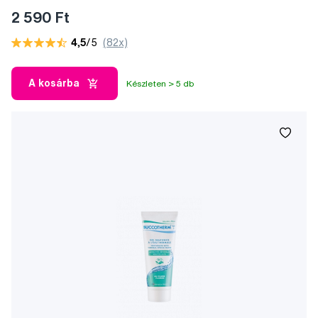
2 590 Ft
4,5
/5
(82x)
A kosárba
Készleten > 5 db