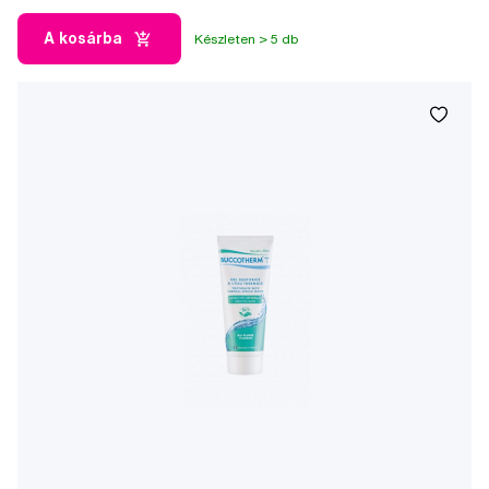
A kosárba
Készleten > 5 db