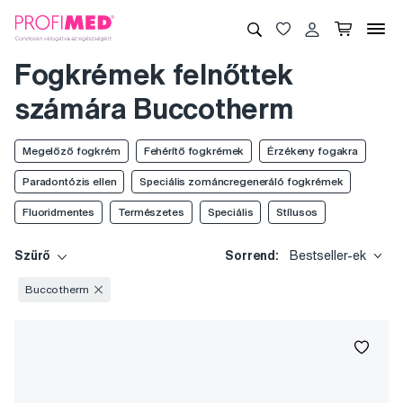
Fogkrémek felnőttek
számára Buccotherm
Megelőző fogkrém
Fehérítő fogkrémek
Érzékeny fogakra
Paradontózis ellen
Speciális zománcregeneráló fogkrémek
Fluoridmentes
Természetes
Speciális
Stílusos
Szűrő
Sorrend:
Bestseller-ek
Buccotherm