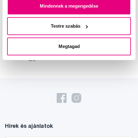
Mindennek a megengedése
Kis-György Rita
a Profimed dentálhigiénikusa, egyetemi
Testre szabás
oktató
Dr. Szabó Dániel
Megtagad
a Profimed fogorvosa, Lioral Fogászati
és Szájsebészeti Klinika
Hírek és ajánlatok