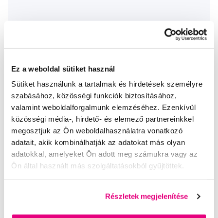
Buccotherm Gel Dentifrice BIO foggél, 75 ml
1 890 Ft
Ez a weboldal sütiket használ
5,0
/5
(57x)
Sütiket használunk a tartalmak és hirdetések személyre
szabásához, közösségi funkciók biztosításához,
A kosárba
Készleten > 5 db
valamint weboldalforgalmunk elemzéséhez. Ezenkívül
közösségi média-, hirdető- és elemező partnereinkkel
megosztjuk az Ön weboldalhasználatra vonatkozó
Segítünk
adatait, akik kombinálhatják az adatokat más olyan
adatokkal, amelyeket Ön adott meg számukra vagy az
Ön által használt más szolgáltatásokból gyűjtöttek.
Írjon szakértőinknek
Részletek megjelenítése