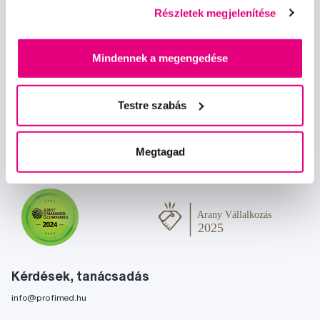
Részletek megjelenítése
Mindennek a megengedése
Hírek és ajánlatok
Testre szabás
Iratkozz fel
Szeretnék tájékoztatást kapni a hírekről és ajánlatokról és
Megtagad
egyetértek a személyes
adataim feldolgozásával
.
Kérdések, tanácsadás
info@profimed.hu