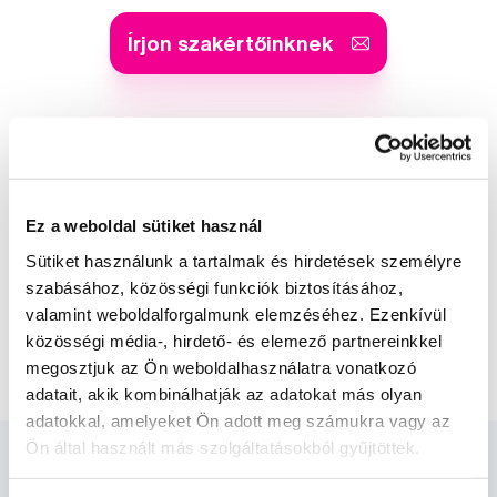
Írjon szakértőinknek
Kis-György Rita
a Profimed dentálhigiénikusa, egyetemi
Ez a weboldal sütiket használ
oktató
Sütiket használunk a tartalmak és hirdetések személyre
szabásához, közösségi funkciók biztosításához,
Dr. Szabó Dániel
valamint weboldalforgalmunk elemzéséhez. Ezenkívül
a Profimed fogorvosa, Lioral Fogászati
és Szájsebészeti Klinika
közösségi média-, hirdető- és elemező partnereinkkel
megosztjuk az Ön weboldalhasználatra vonatkozó
adatait, akik kombinálhatják az adatokat más olyan
adatokkal, amelyeket Ön adott meg számukra vagy az
Ön által használt más szolgáltatásokból gyűjtöttek.