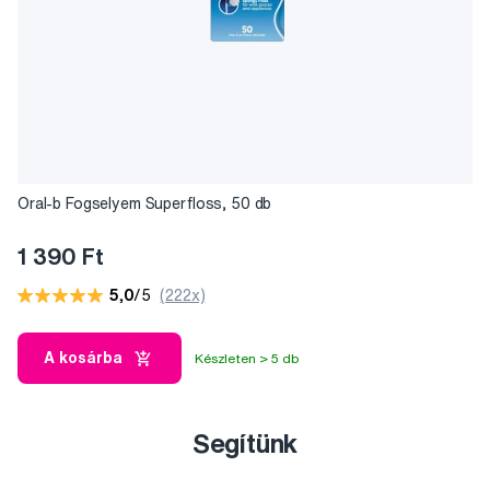
Oral-b Fogselyem Superfloss, 50 db
1 390 Ft
5,0
/5
(222x)
A kosárba
Készleten > 5 db
Segítünk