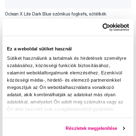
Oclean X Lite Dark Blue szónikus fogkefe, sötétkék
23 990 Ft
5,0
/5
(2x)
Ez a weboldal sütiket használ
A kosárba
Készleten 1 db
Sütiket használunk a tartalmak és hirdetések személyre
szabásához, közösségi funkciók biztosításához,
valamint weboldalforgalmunk elemzéséhez. Ezenkívül
közösségi média-, hirdető- és elemező partnereinkkel
megosztjuk az Ön weboldalhasználatra vonatkozó
adatait, akik kombinálhatják az adatokat más olyan
adatokkal, amelyeket Ön adott meg számukra vagy az
Ön által használt más szolgáltatásokból gyűjtöttek.
Részletek megjelenítése