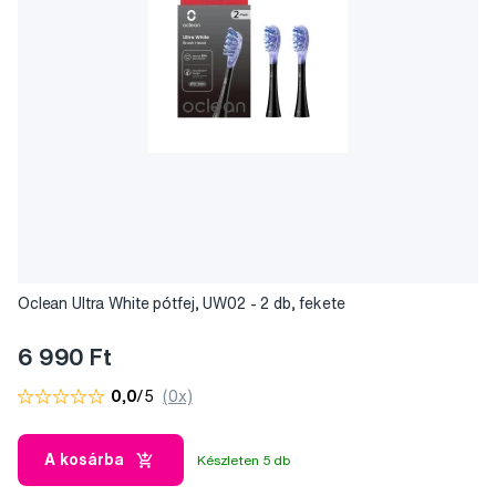
Oclean Ultra White pótfej, UW02 - 2 db, fekete
6 990 Ft
0,0
/5
(0x)
A kosárba
Készleten 5 db