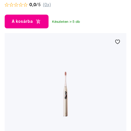
0,0
/5
(0x)
A kosárba
Készleten > 5 db