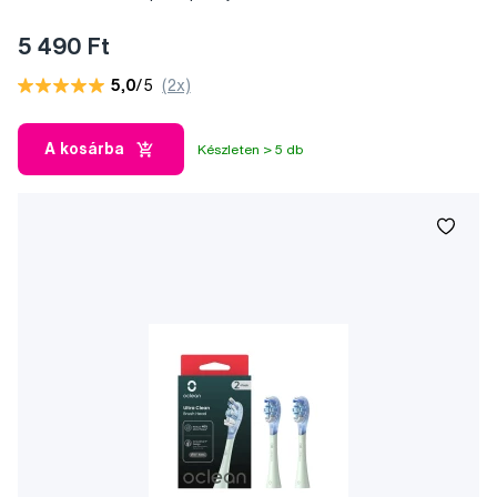
5 490 Ft
5,0
/5
(2x)
A kosárba
Készleten > 5 db