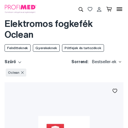
Elektromos fogkefék
Oclean
Felnőtteknek
Gyerekeknek
Pótfejek és tartozékok
Szűrő
Sorrend:
Bestseller-ek
Oclean