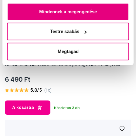
Mindennek a megengedése
Testre szabás
Megtagad
Oclean Ultra Gum Care cserélhető pótfej, UG01 – 2 db, zöld
6 490 Ft
5,0
/5
(1x)
A kosárba
Készleten 3 db