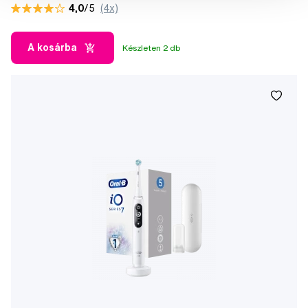
4,0
/5
(4x)
A kosárba
Készleten 2 db