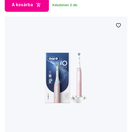
A kosárba
Készleten 2 db