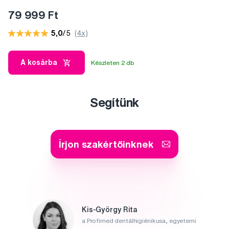
79 999 Ft
5,0
/5
(4x)
A kosárba
Készleten 2 db
Segítünk
Írjon szakértőinknek
Kis-György Rita
a Profimed dentálhigiénikusa, egyetemi