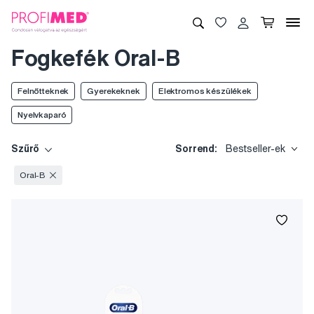
Fogkefék Oral-B
Felnőtteknek
Gyerekeknek
Elektromos készülékek
Nyelvkaparó
Szűrő
Sorrend:
Bestseller-ek
Oral-B