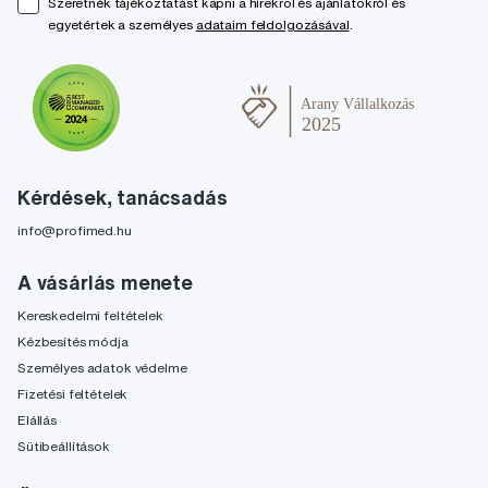
Szeretnék tájékoztatást kapni a hírekről és ajánlatokról és
egyetértek a személyes
adataim feldolgozásával
.
Kérdések, tanácsadás
info@profimed.hu
A vásárlás menete
Kereskedelmi feltételek
Kézbesítés módja
Személyes adatok védelme
Fizetési feltételek
Elállás
Sütibeállítások