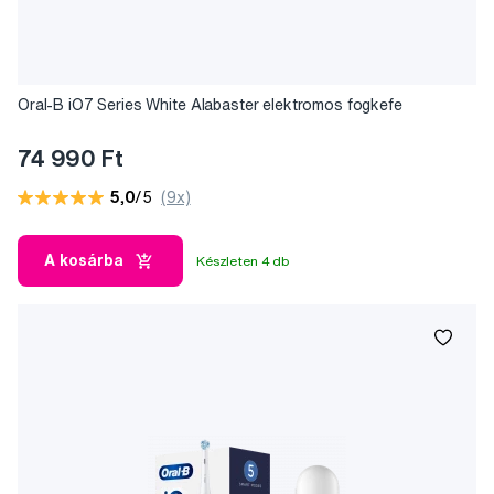
Oral-B iO7 Series White Alabaster elektromos fogkefe
74 990 Ft
5,0
/5
(9x)
A kosárba
Készleten 4 db