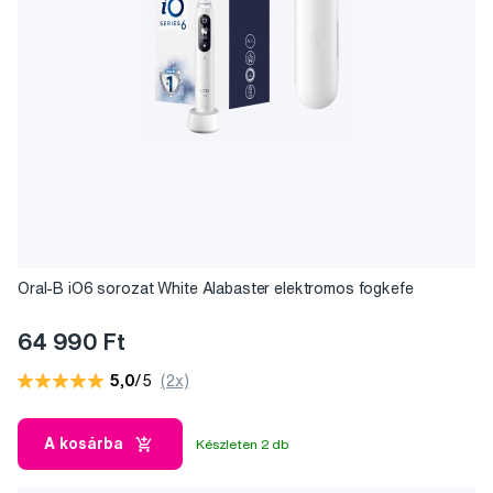
Oral-B iO6 sorozat White Alabaster elektromos fogkefe
64 990 Ft
5,0
/5
(2x)
A kosárba
Készleten 2 db