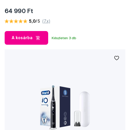
64 990 Ft
5,0
/5
(7x)
A kosárba
Készleten 3 db