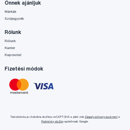
Önnek ajánljuk
Márkák
Szójegyzék
Rólunk
Rólunk
Karrier
Kapcsolat
Fizetési módok
Tato stránka je chráněna službou reCAPTCHA a platí zde
Zásady ochrany soukromí
a
Podmínky služby
společnosti Google.