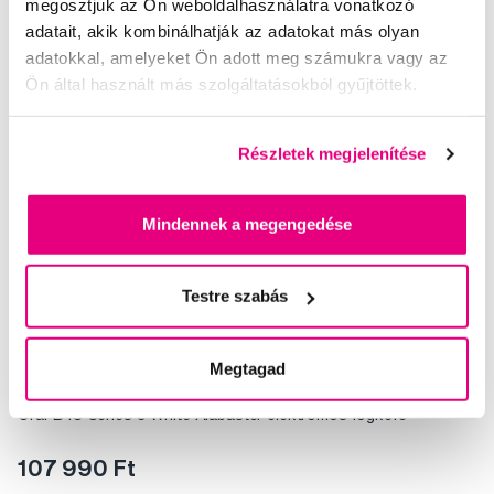
megosztjuk az Ön weboldalhasználatra vonatkozó
adatait, akik kombinálhatják az adatokat más olyan
adatokkal, amelyeket Ön adott meg számukra vagy az
Ön által használt más szolgáltatásokból gyűjtöttek.
Részletek megjelenítése
Mindennek a megengedése
Testre szabás
Megtagad
Oral-B iO Series 9 White Alabaster elektromos fogkefe
107 990 Ft