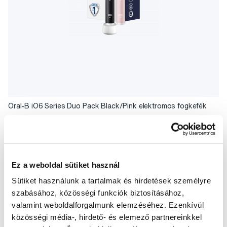
Oral-B iO6 Series Duo Pack Black/Pink elektromos fogkefék
119 990 Ft
4,5
/5
(3x)
Ez a weboldal sütiket használ
A kosárba
Készleten > 5 db
Sütiket használunk a tartalmak és hirdetések személyre
szabásához, közösségi funkciók biztosításához,
valamint weboldalforgalmunk elemzéséhez. Ezenkívül
közösségi média-, hirdető- és elemező partnereinkkel