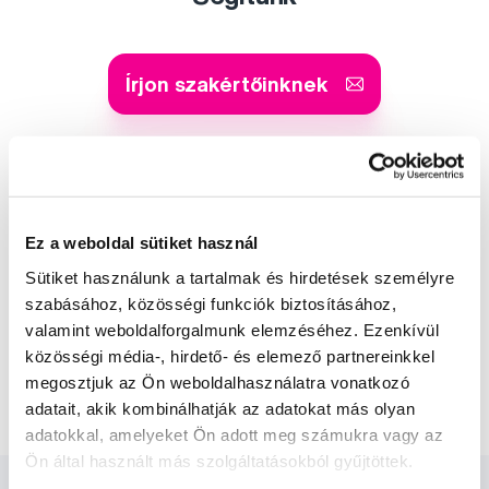
Írjon szakértőinknek
Kis-György Rita
Ez a weboldal sütiket használ
a Profimed dentálhigiénikusa, egyetemi
oktató
Sütiket használunk a tartalmak és hirdetések személyre
szabásához, közösségi funkciók biztosításához,
valamint weboldalforgalmunk elemzéséhez. Ezenkívül
Dr. Szabó Dániel
a Profimed fogorvosa, Lioral Fogászati
közösségi média-, hirdető- és elemező partnereinkkel
és Szájsebészeti Klinika
megosztjuk az Ön weboldalhasználatra vonatkozó
adatait, akik kombinálhatják az adatokat más olyan
adatokkal, amelyeket Ön adott meg számukra vagy az
Ön által használt más szolgáltatásokból gyűjtöttek.