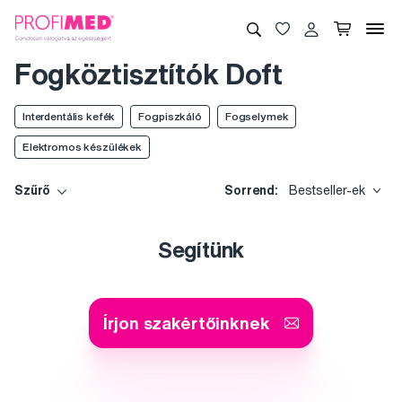
Fogköztisztítók Doft
Interdentális kefék
Fogpiszkáló
Fogselymek
Elektromos készülékek
Szűrő
Sorrend:
Bestseller-ek
Segítünk
Írjon szakértőinknek