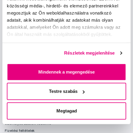
közösségi média-, hirdető- és elemező partnereinkkel
Iratkozz fel
megosztjuk az Ön weboldalhasználatra vonatkozó
adatait, akik kombinálhatják az adatokat más olyan
Szeretnék tájékoztatást kapni a hírekről és ajánlatokról és
adatokkal, amelyeket Ön adott meg számukra vagy az
egyetértek a személyes
adataim feldolgozásával
.
Ön által használt más szolgáltatásokból gyűjtöttek.
Részletek megjelenítése
Mindennek a megengedése
Kérdések, tanácsadás
info@profimed.hu
Testre szabás
A vásárlás menete
Kereskedelmi feltételek
Megtagad
Kézbesítés módja
Személyes adatok védelme
Fizetési feltételek