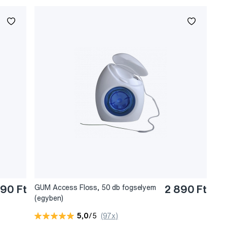
190 Ft
GUM Access Floss, 50 db fogselyem
2 890 Ft
(egyben)
5,0
/5
(97x)