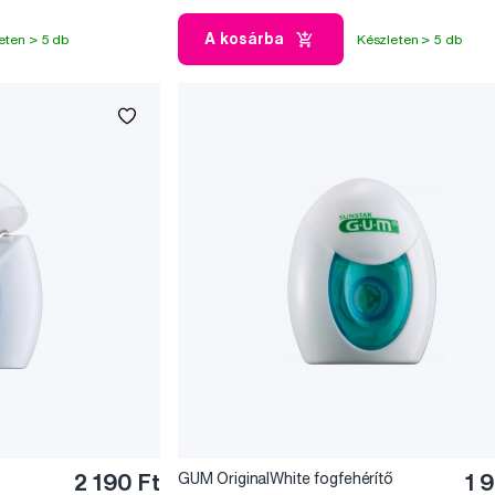
A kosárba
eten > 5 db
Készleten > 5 db
2 190 Ft
GUM OriginalWhite fogfehérítő
1 