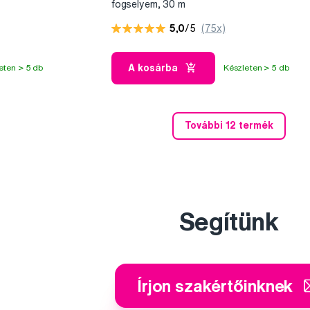
fogselyem, 30 m
5,0
/5
(75x)
A kosárba
eten > 5 db
Készleten > 5 db
További 12 termék
Segítünk
Írjon szakértőinknek