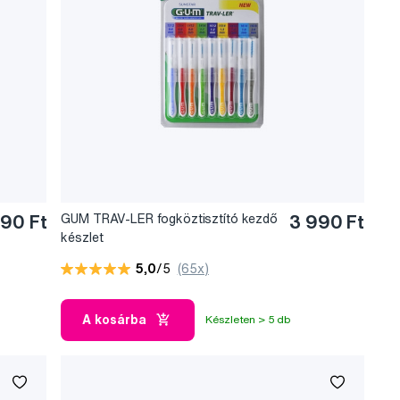
590 Ft
GUM TRAV-LER fogköztisztító kezdő
3 990 Ft
készlet
5,0
/5
(65x)
A kosárba
Készleten > 5 db