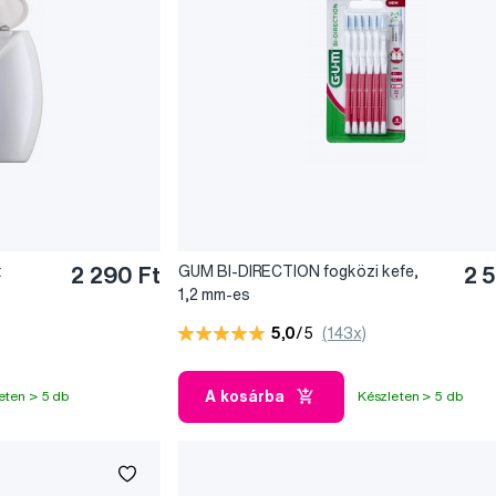
t
2 290 Ft
GUM BI-DIRECTION fogközi kefe,
2 
1,2 mm-es
5,0
/5
(143x)
A kosárba
eten > 5 db
Készleten > 5 db