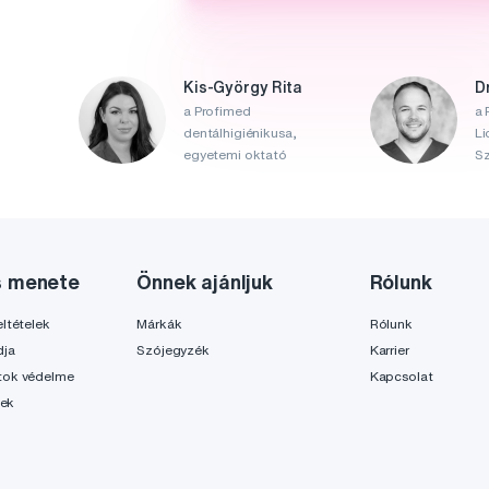
Kis-György Rita
D
a Profimed
a 
dentálhigiénikusa,
Li
egyetemi oktató
Sz
s menete
Önnek ajánljuk
Rólunk
ltételek
Márkák
Rólunk
dja
Szójegyzék
Karrier
tok védelme
Kapcsolat
lek