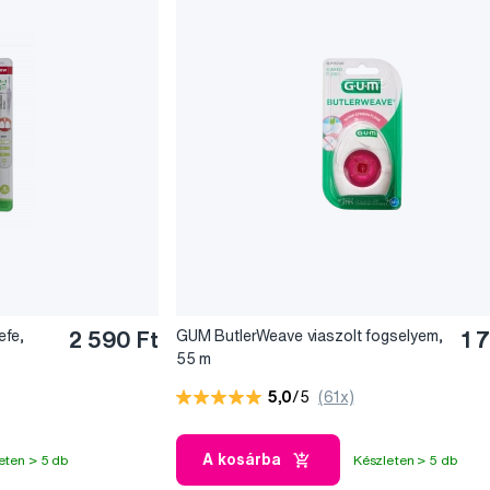
efe,
2 590 Ft
GUM ButlerWeave viaszolt fogselyem,
1 
55 m
5,0
/5
(61x)
A kosárba
eten > 5 db
Készleten > 5 db