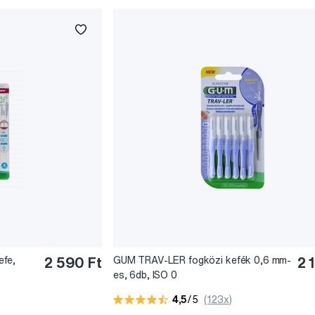
efe,
2 590 Ft
GUM TRAV-LER fogközi kefék 0,6 mm-
2 
es, 6db, ISO 0
4,5
/5
(123x)