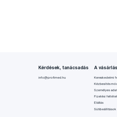
Kérdések, tanácsadás
A vásárlá
info@profimed.hu
Kereskedelmi fe
Kézbesítés mó
Személyes ada
Fizetési feltéte
Elállás
Sütibeállítások