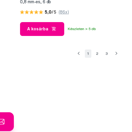
0,8 mm-es, 6 db
5,0
/5
(86x)
A kosárba
Készleten > 5 db
1
2
3