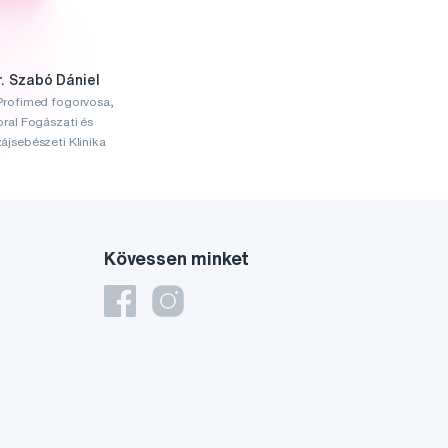
r. Szabó Dániel
Profimed fogorvosa,
oral Fogászati és
ájsebészeti Klinika
Kövessen minket