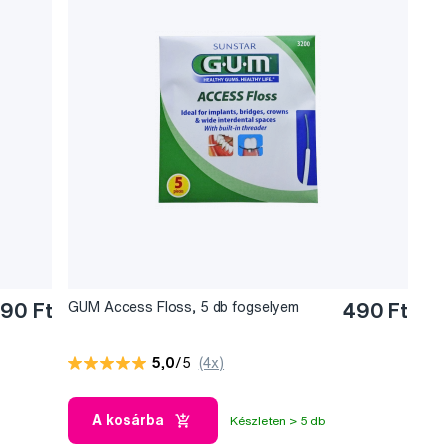
790 Ft
GUM Access Floss, 5 db fogselyem
490 Ft
5,0
/5
(4x)
A kosárba
Készleten > 5 db