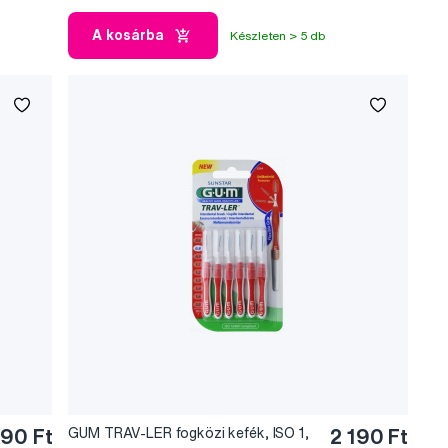
A kosárba
Készleten > 5 db
990 Ft
GUM TRAV-LER fogközi kefék, ISO 1,
2 190 Ft