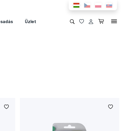
csadás
Üzlet