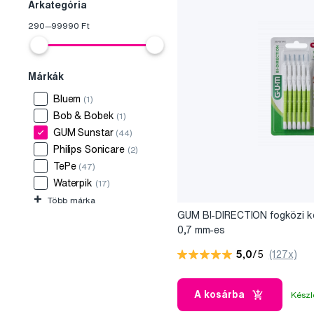
Árkategória
290
—
99990
Ft
Márkák
Bluem
(1)
Bob & Bobek
(1)
GUM Sunstar
(44)
Philips Sonicare
(2)
TePe
(47)
Waterpik
(17)
+
Több márka
GUM BI-DIRECTION fogközi k
0,7 mm-es
5,0
/5
(127x)
A kosárba
Készl