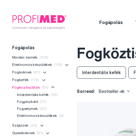
Fogápolás
Fogápolás
Fogközti
Minden termék
(519)
Elektromos készülékek
(119)
Fogkrémek
(81)
Interdentális kefék
F
Fogkefék
(179)
Fogköztisztítók
(91)
Sorrend:
Bestseller-ek
Interdentális kefék
(56)
Fogpiszkáló
(11)
Fogselymek
(20)
Elektromos készülékek
(8)
Szájvizek
(34)
Gyerekeknek
(91)