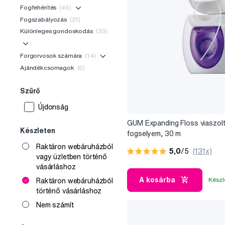
Fogfehérítés
(46)
Fogszabályozás
(21)
Különleges gondoskodás
(33)
Forgorvosok számára
(14)
Ajándékcsomagok
(6)
Szűrő
Újdonság
GUM Expanding Floss viaszol
Készleten
fogselyem, 30 m
Raktáron webáruházból
5,0
/5
(131x)
vagy üzletben történő
vásárláshoz
A kosárba
Készl
Raktáron webáruházból
történő vásárláshoz
Nem számít