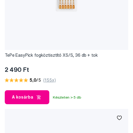
TePe EasyPick fogköztisztító XS/S, 36 db + tok
2 490 Ft
5,0
/5
(155x)
A kosárba
Készleten > 5 db