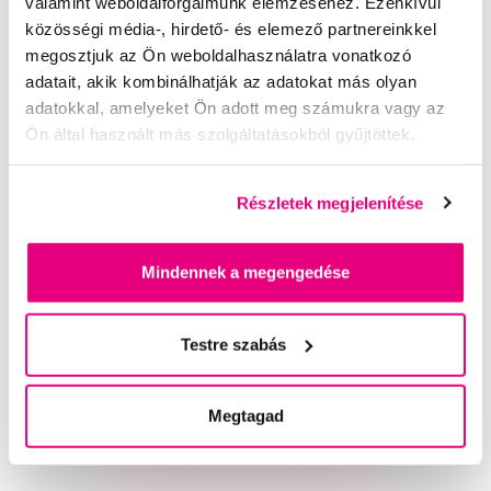
valamint weboldalforgalmunk elemzéséhez. Ezenkívül
közösségi média-, hirdető- és elemező partnereinkkel
megosztjuk az Ön weboldalhasználatra vonatkozó
adatait, akik kombinálhatják az adatokat más olyan
TePe EasyPick fogköztisztító M/L, 36 db + tok
adatokkal, amelyeket Ön adott meg számukra vagy az
2 490 Ft
Ön által használt más szolgáltatásokból gyűjtöttek.
4,5
/5
(117x)
Részletek megjelenítése
A kosárba
Készleten > 5 db
Mindennek a megengedése
Segítünk
Testre szabás
Írjon szakértőinknek
Megtagad