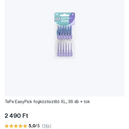
TePe EasyPick fogköztisztító XL, 36 db + tok
2 490 Ft
5,0
/5
(14x)