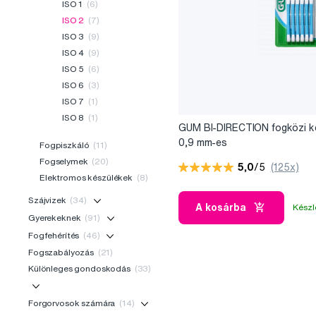
ISO 1
(6)
ISO 2
(7)
ISO 3
(9)
ISO 4
(9)
ISO 5
(6)
ISO 6
(3)
ISO 7
(1)
ISO 8
(1)
GUM BI-DIRECTION fogközi k
0,9 mm-es
Fogpiszkáló
(11)
Fogselymek
(20)
5,0
/5
(125x)
Elektromos készülékek
(8)
Szájvizek
(34)
A kosárba
Készl
Gyerekeknek
(91)
Fogfehérítés
(46)
Fogszabályozás
(21)
Különleges gondoskodás
(33)
Forgorvosok számára
(14)