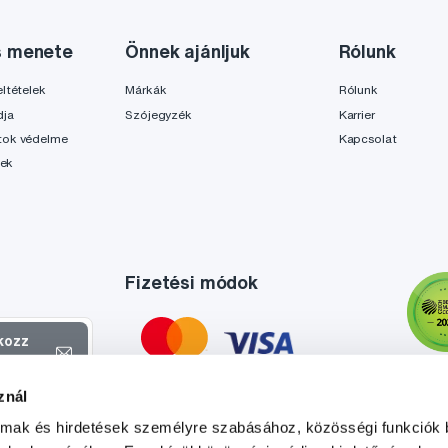
s menete
Önnek ajánljuk
Rólunk
ltételek
Márkák
Rólunk
dja
Szójegyzék
Karrier
tok védelme
Kapcsolat
lek
Fizetési módok
tkozz
el
znál
atokról és
almak és hirdetések személyre szabásához, közösségi funkciók 
l
.