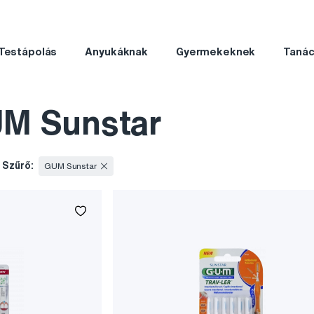
Testápolás
Anyukáknak
Gyermekeknek
Taná
UM Sunstar
Szűrő:
GUM Sunstar