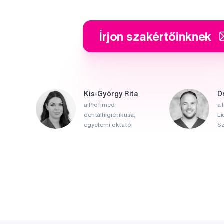
Írjon szakértőinknek
Kis-György Rita
D
a Profimed
a 
dentálhigiénikusa,
Li
egyetemi oktató
Sz