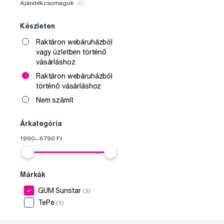
Ajándékcsomagok
(6)
Készleten
Raktáron webáruházból
vagy üzletben történő
vásárláshoz
Raktáron webáruházból
történő vásárláshoz
Nem számít
Árkategória
1990
—
6790
Ft
Márkák
GUM Sunstar
(3)
TePe
(5)