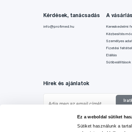
Kérdések, tanácsadás
A vásárlá
info@profimed.hu
Kereskedelmi fe
Kézbesítés mó
Személyes ada
Fizetési feltéte
Elállás
Sütibeállítások
Hírek és ajánlatok
Ira
f
Ez a weboldal sütiket has
Szeretnék tájékoztatást kapni a hírekről és ajánl
Sütiket használunk a tart
egyetértek a személyes
adataim feldolgozásáva