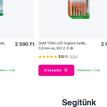
efe,
2 590 Ft
GUM TRAV-LER fogközi kefék,
2 
0,9 mm-es, ISO 2, 6 db
5,0
/5
(62x)
A kosárba
eten > 5 db
Készleten > 5 db
Segítünk