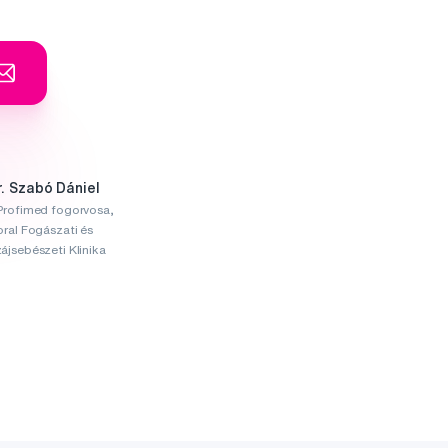
r. Szabó Dániel
Profimed fogorvosa,
oral Fogászati és
ájsebészeti Klinika