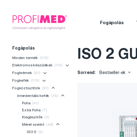
Fogápolás
Fogápolás
ISO 2 G
Minden termék
(519)
Elektromos készülékek
(119)
Sorrend:
Bestseller-ek
Fogkrémek
(81)
Fogkefék
(179)
Fogköztisztítók
(91)
Interdentális kefék
(56)
Puha
(41)
Extra Puha
(7)
Kiegészítők
(3)
Méret szerint
(48)
ISO 0
(6)