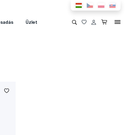
csadás
Üzlet