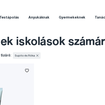
Testápolás
Anyukáknak
Gyermekeknek
Taná
k iskolások számár
Szűrő:
Supito és Róka