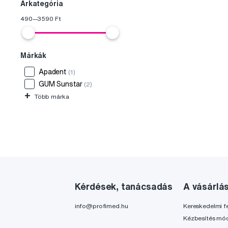
Árkategória
490
—
3590
Ft
Márkák
Apadent
(1)
GUM Sunstar
(2)
+
Több márka
Kérdések, tanácsadás
A vásárlá
info@profimed.hu
Kereskedelmi fe
Kézbesítés mó