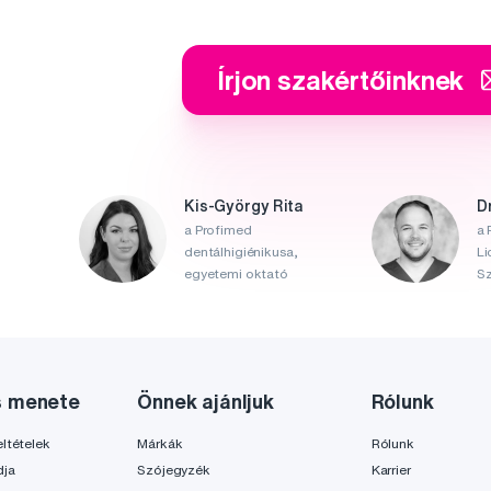
Írjon szakértőinknek
Kis-György Rita
D
a Profimed
a 
dentálhigiénikusa,
Li
egyetemi oktató
Sz
s menete
Önnek ajánljuk
Rólunk
ltételek
Márkák
Rólunk
dja
Szójegyzék
Karrier