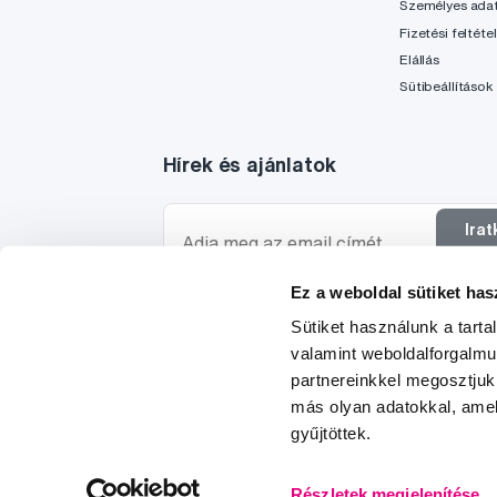
Személyes ada
Fizetési feltéte
Elállás
Sütibeállítások
Hírek és ajánlatok
Ira
f
Ez a weboldal sütiket has
Szeretnék tájékoztatást kapni a hírekről és ajánl
Sütiket használunk a tart
egyetértek a személyes
adataim feldolgozásáva
valamint weboldalforgalm
partnereinkkel megosztjuk
más olyan adatokkal, amel
gyűjtöttek.
© 1997-2026
Részletek megjelenítése