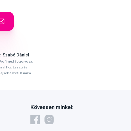
r. Szabó Dániel
Profimed fogorvosa,
oral Fogászati és
ájsebészeti Klinika
Kövessen minket