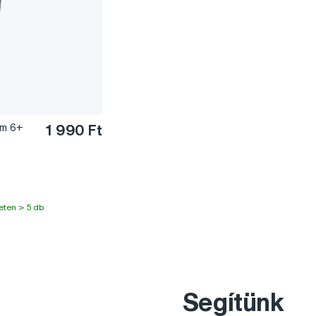
ém 6+
1 990 Ft
eten > 5 db
Segítünk