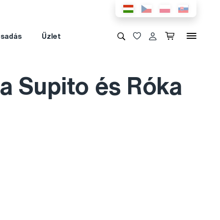
csadás
Üzlet
a Supito és Róka