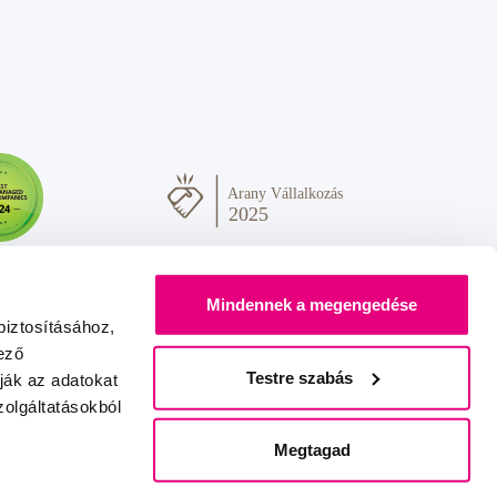
Mindennek a megengedése
biztosításához,
ező
Testre szabás
ják az adatokat
olgáltatásokból
Sok szeretettel Önnek
IZON
+
2FRESH
Megtagad