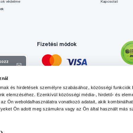
tok védelme
Kapcsolat
lek
Fizetési módok
tkozz
el
znál
atokról és
almak és hirdetések személyre szabásához, közösségi funkciók 
l
.
unk elemzéséhez. Ezenkívül közösségi média-, hirdető- és elem
 az Ön weboldalhasználatra vonatkozó adatait, akik kombinálhat
yeket Ön adott meg számukra vagy az Ön által használt más sz
Tato stránka je chráněna službou reCAPTCHA a platí zde
Zásady ochrany soukromí
a
Podmínky služby
společnosti Google.