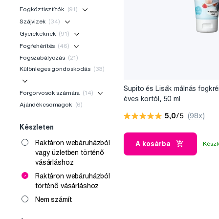
Fogköztisztítók
(91)
Szájvizek
(34)
Gyerekeknek
(91)
Fogfehérítés
(46)
Fogszabályozás
(21)
Különleges gondoskodás
(33)
Supito és Lisák málnás fogkr
Forgorvosok számára
(14)
éves kortól, 50 ml
Ajándékcsomagok
(6)
5,0
/5
(98x)
Készleten
Raktáron webáruházból
A kosárba
Készl
vagy üzletben történő
vásárláshoz
Raktáron webáruházból
történő vásárláshoz
Nem számít