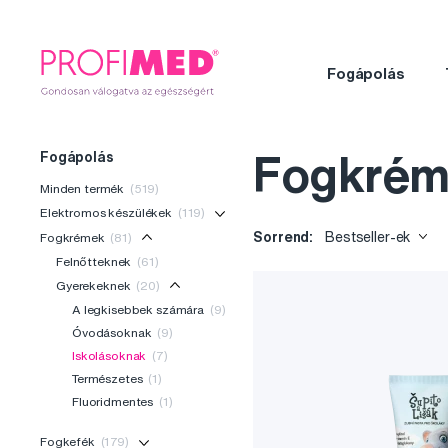
Fogápolás
Fogápolás
Fogkréme
Minden termék
(519)
Elektromos készülékek
(119)
Sorrend:
Bestseller-ek
Fogkrémek
(81)
Felnőtteknek
(61)
Gyerekeknek
(20)
A legkisebbek számára
(9)
Óvodásoknak
(9)
Iskolásoknak
(7)
Természetes
(1)
Fluoridmentes
(1)
Fogkefék
(179)