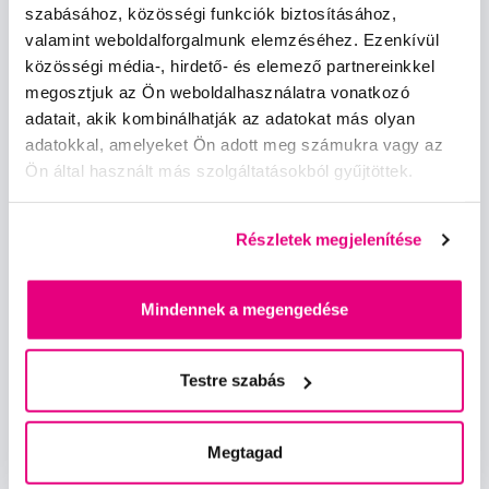
szabásához, közösségi funkciók biztosításához,
valamint weboldalforgalmunk elemzéséhez. Ezenkívül
Hírek és ajánlatok
közösségi média-, hirdető- és elemező partnereinkkel
megosztjuk az Ön weboldalhasználatra vonatkozó
Iratkozz fel
adatait, akik kombinálhatják az adatokat más olyan
adatokkal, amelyeket Ön adott meg számukra vagy az
Ön által használt más szolgáltatásokból gyűjtöttek.
Szeretnék tájékoztatást kapni a hírekről és ajánlatokról és
egyetértek a személyes
adataim feldolgozásával
.
Részletek megjelenítése
Mindennek a megengedése
Kérdések, tanácsadás
Testre szabás
info@profimed.hu
Megtagad
A vásárlás menete