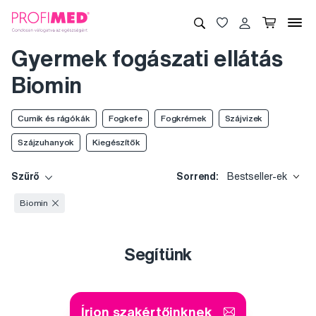
Gyermek fogászati ellátás
Biomin
Cumik és rágókák
Fogkefe
Fogkrémek
Szájvizek
Szájzuhanyok
Kiegészítők
Szűrő
Sorrend:
Bestseller-ek
Biomin
Segítünk
Írjon szakértőinknek