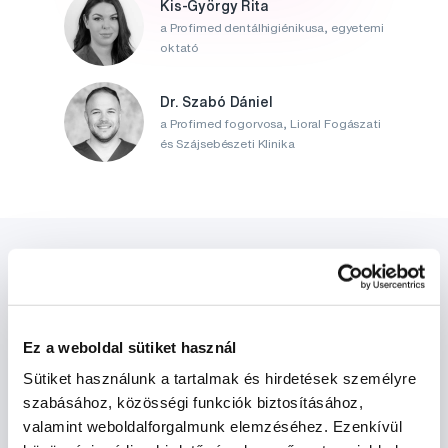
Kis-György Rita
a Profimed dentálhigiénikusa, egyetemi
oktató
Dr. Szabó Dániel
a Profimed fogorvosa, Lioral Fogászati
és Szájsebészeti Klinika
Ez a weboldal sütiket használ
Hírek és ajánlatok
Sütiket használunk a tartalmak és hirdetések személyre
szabásához, közösségi funkciók biztosításához,
valamint weboldalforgalmunk elemzéséhez. Ezenkívül
Iratkozz fel