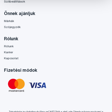
Sütibeállítások
Önnek ajánljuk
Márkák
Szójegyzék
Rólunk
Rólunk
Karrier
Kapcsolat
Fizetési módok
Tato stránka je chráněna službou reCAPTCHA a platí zde
Zásady ochrany soukromí
a