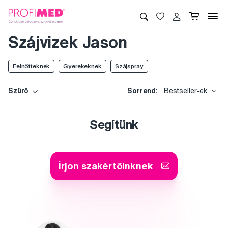
Szájvizek Jason
Felnőtteknek
Gyerekeknek
Szájspray
Szűrő
Sorrend:
Bestseller-ek
Segítünk
Írjon szakértőinknek