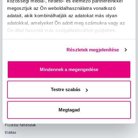
közösségi média-, hirdető- és elemező partnereinkkel
megosztjuk az Ön weboldalhasználatra vonatkozó
Szeretnék tájékoztatást kapni a hírekről és ajánlatokról és
adatait, akik kombinálhatják az adatokat más olyan
egyetértek a személyes
adataim feldolgozásával
.
adatokkal, amelyeket Ön adott meg számukra vagy az
Ön által használt más szolgáltatásokból gyűjtöttek.
Részletek megjelenítése
Mindennek a megengedése
Kérdések, tanácsadás
info@profimed.hu
Testre szabás
A vásárlás menete
Kereskedelmi feltételek
Megtagad
Kézbesítés módja
Személyes adatok védelme
Fizetési feltételek
Elállás