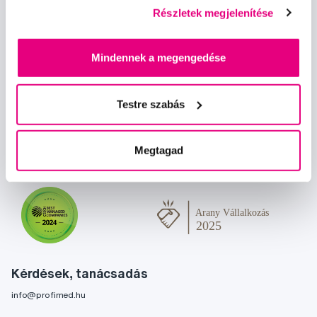
Részletek megjelenítése
Mindennek a megengedése
Hírek és ajánlatok
Testre szabás
Iratkozz fel
Szeretnék tájékoztatást kapni a hírekről és ajánlatokról és
Megtagad
egyetértek a személyes
adataim feldolgozásával
.
Kérdések, tanácsadás
info@profimed.hu