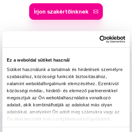
Írjon szakértőinknek
Kis-György Rita
a Profimed dentálhigiénikusa, egyetemi
Ez a weboldal sütiket használ
oktató
Sütiket használunk a tartalmak és hirdetések személyre
szabásához, közösségi funkciók biztosításához,
Dr. Szabó Dániel
valamint weboldalforgalmunk elemzéséhez. Ezenkívül
a Profimed fogorvosa, Lioral Fogászati
és Szájsebészeti Klinika
közösségi média-, hirdető- és elemező partnereinkkel
megosztjuk az Ön weboldalhasználatra vonatkozó
adatait, akik kombinálhatják az adatokat más olyan
adatokkal, amelyeket Ön adott meg számukra vagy az
Ön által használt más szolgáltatásokból gyűjtöttek.