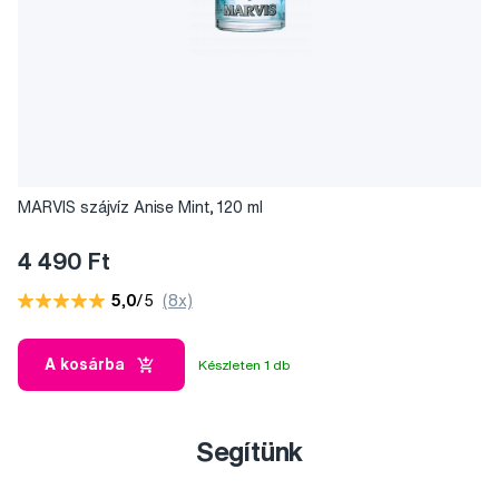
MARVIS szájvíz Anise Mint, 120 ml
4 490 Ft
5,0
/5
(8x)
A kosárba
Készleten 1 db
Segítünk