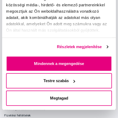
közösségi média-, hirdető- és elemező partnereinkkel
Iratkozz fel
megosztjuk az Ön weboldalhasználatra vonatkozó
adatait, akik kombinálhatják az adatokat más olyan
Szeretnék tájékoztatást kapni a hírekről és ajánlatokról és
adatokkal, amelyeket Ön adott meg számukra vagy az
egyetértek a személyes
adataim feldolgozásával
.
Ön által használt más szolgáltatásokból gyűjtöttek.
Részletek megjelenítése
Mindennek a megengedése
Kérdések, tanácsadás
info@profimed.hu
Testre szabás
A vásárlás menete
Kereskedelmi feltételek
Megtagad
Kézbesítés módja
Személyes adatok védelme
Fizetési feltételek