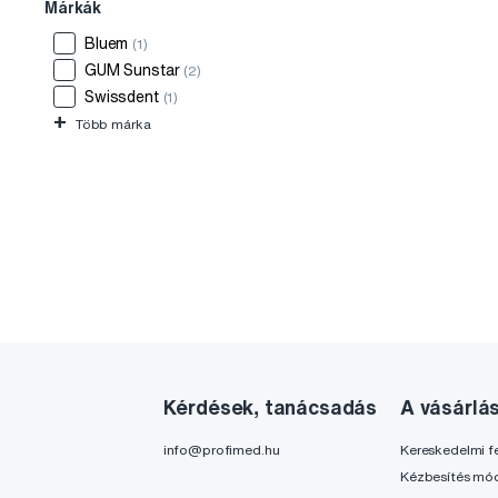
Márkák
Bluem
(1)
GUM Sunstar
(2)
Swissdent
(1)
+
Több márka
Kérdések, tanácsadás
A vásárlá
info@profimed.hu
Kereskedelmi fe
Kézbesítés mó