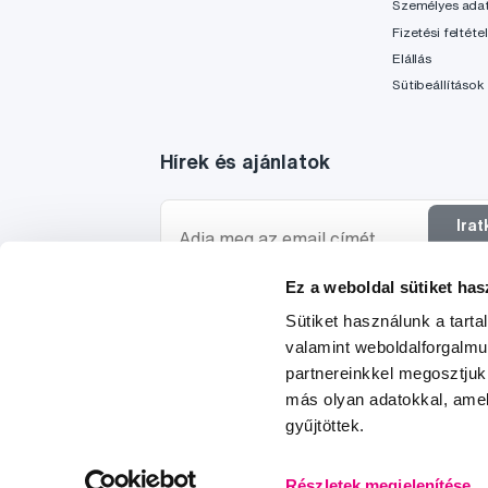
Személyes ada
Fizetési feltéte
Elállás
Sütibeállítások
Hírek és ajánlatok
Ira
f
Ez a weboldal sütiket has
Szeretnék tájékoztatást kapni a hírekről és ajánl
Sütiket használunk a tart
egyetértek a személyes
adataim feldolgozásáva
valamint weboldalforgalm
partnereinkkel megosztjuk
más olyan adatokkal, amel
gyűjtöttek.
© 1997-2026
Részletek megjelenítése