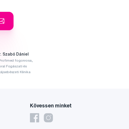
r. Szabó Dániel
Profimed fogorvosa,
oral Fogászati és
ájsebészeti Klinika
Kövessen minket