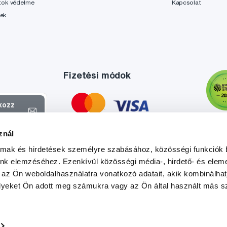
tok védelme
Kapcsolat
lek
Fizetési módok
tkozz
el
znál
atokról és
almak és hirdetések személyre szabásához, közösségi funkciók 
l
.
unk elemzéséhez. Ezenkívül közösségi média-, hirdető- és elem
 az Ön weboldalhasználatra vonatkozó adatait, akik kombinálhat
yeket Ön adott meg számukra vagy az Ön által használt más sz
Tato stránka je chráněna službou reCAPTCHA a platí zde
Zásady ochrany soukromí
a
Podmínky služby
společnosti Google.