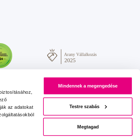
Mindennek a megengedése
biztosításához,
ező
Testre szabás
ják az adatokat
olgáltatásokból
Sok szeretettel Önnek
IZON
+
2FRESH
Megtagad