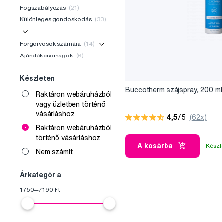
Fogszabályozás
(21)
Különleges gondoskodás
(33)
Forgorvosok számára
(14)
Ajándékcsomagok
(6)
Készleten
Buccotherm szájspray, 200 ml
Raktáron webáruházból
vagy üzletben történő
vásárláshoz
4,5
/5
(62x)
Raktáron webáruházból
történő vásárláshoz
A kosárba
Készl
Nem számít
Árkategória
1750
—
7190
Ft