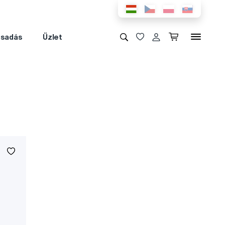
csadás
Üzlet