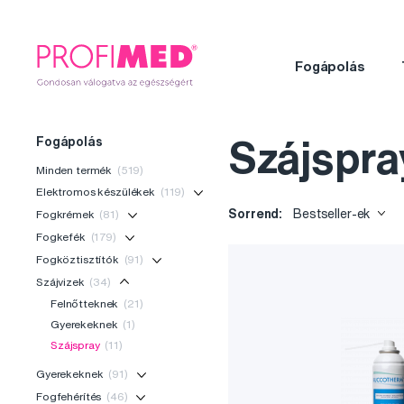
Fogápolás
Fogápolás
Szájspr
Minden termék
(519)
Elektromos készülékek
(119)
Sorrend:
Bestseller-ek
Fogkrémek
(81)
Fogkefék
(179)
Fogköztisztítók
(91)
Szájvizek
(34)
Felnőtteknek
(21)
Gyerekeknek
(1)
Szájspray
(11)
Gyerekeknek
(91)
Fogfehérítés
(46)