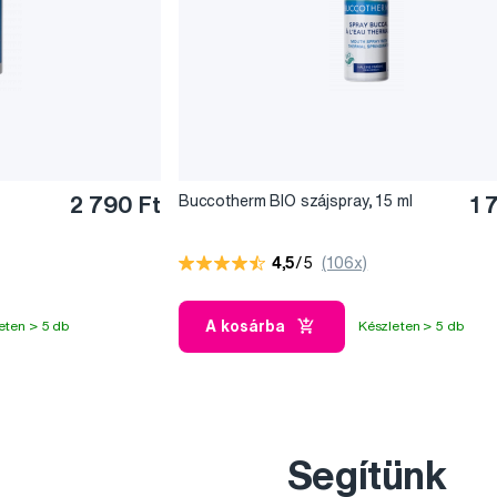
2 790 Ft
Buccotherm BIO szájspray, 15 ml
1 
4,5
/5
(106x)
A kosárba
eten > 5 db
Készleten > 5 db
Segítünk