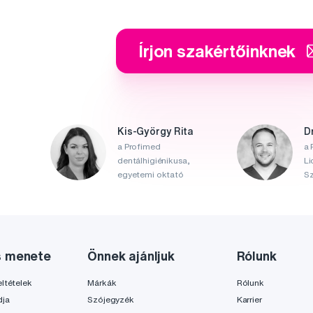
Írjon szakértőinknek
Kis-György Rita
D
a Profimed
a 
dentálhigiénikusa,
Li
egyetemi oktató
Sz
s menete
Önnek ajánljuk
Rólunk
ltételek
Márkák
Rólunk
dja
Szójegyzék
Karrier