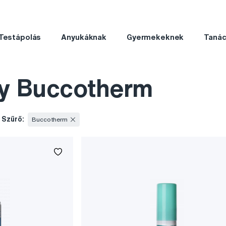
Testápolás
Anyukáknak
Gyermekeknek
Taná
ay Buccotherm
Szűrő:
Buccotherm