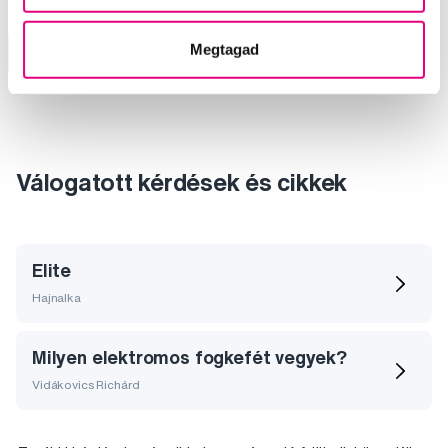
Megtagad
A kosárba
Készleten 2 db
Válogatott kérdések és cikkek
Elite
Hajnalka
Milyen elektromos fogkefét vegyek?
Vidákovics Richárd