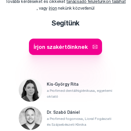
További kérdéseket és cikkeket
tanácsadó felületünkön találhat
, vagy
írjon
nekünk közvetlenül
Segítünk
Írjon szakértőinknek
Kis-György Rita
a Profimed dentálhigiénikusa, egyetemi
oktató
Dr. Szabó Dániel
a Profimed fogorvosa, Lioral Fogászati
és Szájsebészeti Klinika