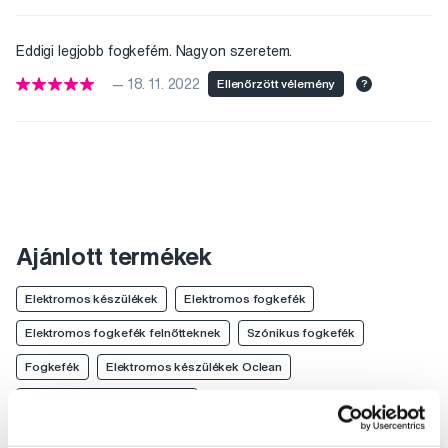
Eddigi legjobb fogkefém. Nagyon szeretem.
— 18. 11. 2022
Ellenőrzött vélemény
?
Ajánlott termékek
Elektromos készülékek
Elektromos fogkefék
Elektromos fogkefék felnőtteknek
Szónikus fogkefék
Fogkefék
Elektromos készülékek Oclean
Elektromos fogkefék Oclean
Elektromos fogkefék felnőtteknek Oclean