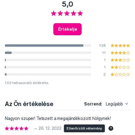
5,0
Értékelje
138
11
1
1
2
153 felhasználó értékelte.
Az Ön értékelése
Sorrend:
Legújabb
Nagyon szuper! Tetszett a megajándékozott hölgynek!
— 26. 12. 2022
Ellenőrzött vélemény
?