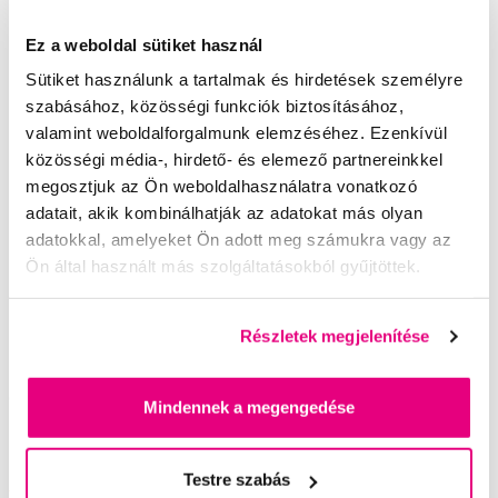
Szónikus fogkefék Oclean
Fogkefék Oclean
Ez a weboldal sütiket használ
Sütiket használunk a tartalmak és hirdetések személyre
szabásához, közösségi funkciók biztosításához,
valamint weboldalforgalmunk elemzéséhez. Ezenkívül
közösségi média-, hirdető- és elemező partnereinkkel
megosztjuk az Ön weboldalhasználatra vonatkozó
adatait, akik kombinálhatják az adatokat más olyan
adatokkal, amelyeket Ön adott meg számukra vagy az
Ön által használt más szolgáltatásokból gyűjtöttek.
Részletek megjelenítése
Oclean X Pro fertőtlenítő, szürke
Mindennek a megengedése
9 990 Ft
Testre szabás
5,0
/5
(9x)