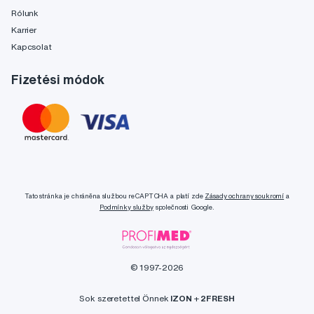
Rólunk
Karrier
Kapcsolat
Fizetési módok
Tato stránka je chráněna službou reCAPTCHA a platí zde
Zásady ochrany soukromí
a
Podmínky služby
společnosti Google.
© 1997-2026
Sok szeretettel Önnek
IZON
+
2FRESH