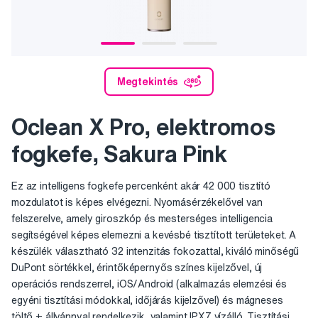
Megtekintés
Oclean X Pro, elektromos
fogkefe, Sakura Pink
Ez az intelligens fogkefe percenként akár 42 000 tisztító
mozdulatot is képes elvégezni. Nyomásérzékelővel van
felszerelve, amely giroszkóp és mesterséges intelligencia
segítségével képes elemezni a kevésbé tisztított területeket. A
készülék választható 32 intenzitás fokozattal, kiváló minőségű
DuPont sörtékkel, érintőképernyős színes kijelzővel, új
operációs rendszerrel, iOS/Android (alkalmazás elemzési és
egyéni tisztítási módokkal, időjárás kijelzővel) és mágneses
töltő + állvánnyal rendelkezik, valamint IPX7 vízálló. Tisztítási