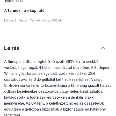
Teljes leírás
A termék nem kapható
Márka:
Smilepen
Termék kódja: SPCWK
Leírás
A Smilepen otthoni fogfehérítő szett 39%-kal fehérebbé
varázsolhatja fogait, 4 hetes használatot követően. A Smilepen
Whitening Kit tartalmaz egy LED izzós készüléket USB-
csatlakozóval és 3 db géltollat két heti kezeléshez. A svájci
Smilepen márka fehérítő kozmetikuma a klinikailag igazolt hatású
otthoni kezelésekre összpontosít. Egy héten belül láthatóan
kivilágosodik a fogfelszín és csökken a dentális plakk
mennyisége. Az UV fény, a keletkezett hő és az összetevők
együttese a géltollban biztosítják a biztonságos és hatékony
fehérítést.