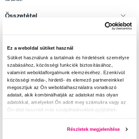
Összetétel
Használat
Útmutató
Ez a weboldal sütiket használ
Sütiket használunk a tartalmak és hirdetések személyre
Értékelés
szabásához, közösségi funkciók biztosításához,
valamint weboldalforgalmunk elemzéséhez. Ezenkívül
Video
közösségi média-, hirdető- és elemező partnereinkkel
megosztjuk az Ön weboldalhasználatra vonatkozó
adatait, akik kombinálhatják az adatokat más olyan
adatokkal, amelyeket Ön adott meg számukra vagy az
Ön által használt más szolgáltatásokból gyűjtöttek.
Válogatott kérdések és cikkek
Részletek megjelenítése