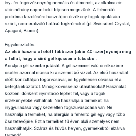
íny- és fogérzékenység normális és átmeneti, az alkalmazás
után néhány napon belül teljesen megszűnik. A felmerülő
probléma kezelésére használjon érzékeny fogak ápolására
szánt, remineralizáló hatású fogkrémeket (pl. Swissdent Crystal,
Apagard, Biomin).
Figyelmeztetés:
Az első használat előtt többször (akár 40-szer) nyomja meg
a tollat, hogy a sűrű gél kijusson a tubusból.
Kerülje a gél szembe jutását. A gél szemmel való érintkezése
esetén azonnal mossa ki a szemét bő vízzel. Az első használat
előtt konzultáljon fogorvosával, és figyelmesen olvassa el a
betegtájékoztatót. Mindig kövesse az utasításokat! Használat
közben időnként ínyirritáció léphet fel, vagy a fogak
érzékenyebbé válhatnak. Ne használja a terméket, ha
ínygyulladása vagy kezeletlen fogszuvasodása van. Ne
használja a terméket, ha allergiás a fehérítő gél egy vagy több
összetevőjére. Ezt a terméket 18 éven aluli személyek nem
használhatják. Száraz és hűvös helyen, gyermekektől elzárva
tartandó.