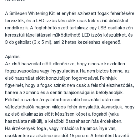
A Smilepen Whitening Kit-et enyhén színezett fogak fehérítésére
tervezték, és a LED izzós készülék csak kék színű diódákkal
rendelkezik. A fogfehérítő szett tartalmaz egy USB csatlakozón
keresztüli tápellátással működtethető LED izzós készüléket, és
3 db géltollat (3 x 5 ml), ami 2 hetes kezeléshez elegendő.
Ajánlás:
Az első használat előtt ellenőrizze, hogy nincs-e kezeletlen
fogszuvasodása vagy ínygyulladása. Ha nem biztos benne, az
első használat előtt konzultáljon fogorvosával. Felhívjuk
figyelmét, hogy a fogak színét nem csak a felszíni elszíneződés,
hanem a zománc és a dentin tulajdonságai is befolyásolják.
Például a szürke árnyalatai hosszabb használat után sem
változtathatók nagyon világos fehér árnyalattá. Javasoljuk, hogy
az első alkalmazás előtt készítsen képet a fogairól (vaku
használata nélkül!), a későbbi összehasonlítás érdekében.
Ha érzékenyek fogai, vagy irritációra hajlamos ínye van,
csökkentse az alkalmazási időt 15 percre. A fehérítést követő