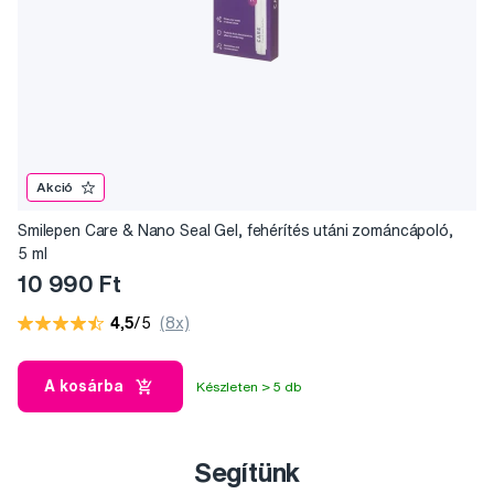
Akció
Smilepen Care & Nano Seal Gel, fehérítés utáni zománcápoló,
5 ml
10 990 Ft
4,5
/5
(8x)
A kosárba
Készleten > 5 db
Segítünk