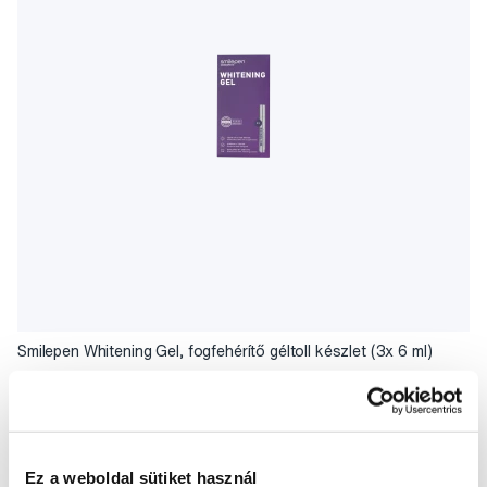
Smilepen Whitening Gel, fogfehérítő géltoll készlet (3x 6 ml)
21 900 Ft
3,5
/5
(3x)
Ez a weboldal sütiket használ