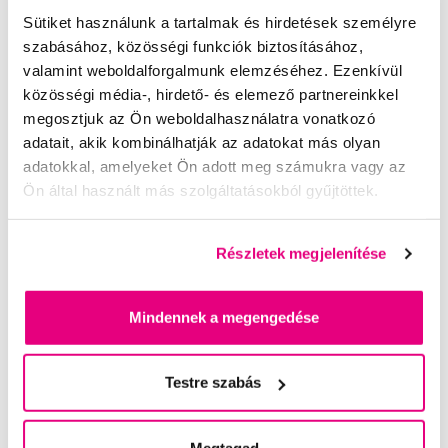
A kosárba
Készleten 1 db
Sütiket használunk a tartalmak és hirdetések személyre
szabásához, közösségi funkciók biztosításához,
valamint weboldalforgalmunk elemzéséhez. Ezenkívül
közösségi média-, hirdető- és elemező partnereinkkel
megosztjuk az Ön weboldalhasználatra vonatkozó
adatait, akik kombinálhatják az adatokat más olyan
adatokkal, amelyeket Ön adott meg számukra vagy az
Ön által használt más szolgáltatásokból gyűjtöttek.
Részletek megjelenítése
Mindennek a megengedése
Testre szabás
Megtagad