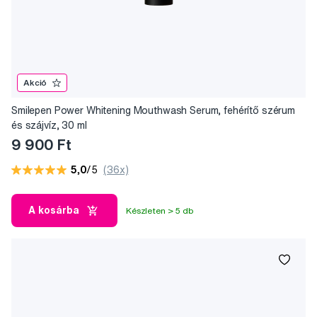
Akció
Smilepen Power Whitening Mouthwash Serum, fehérítő szérum
és szájvíz, 30 ml
9 900 Ft
5,0
/5
(36x)
A kosárba
Készleten > 5 db