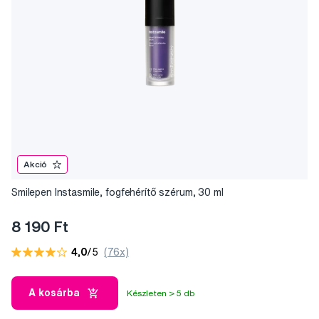
Akció
Smilepen Instasmile, fogfehérítő szérum, 30 ml
8 190 Ft
4,0
/5
(76x)
A kosárba
Készleten > 5 db