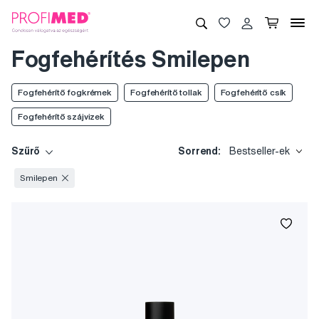
Fogfehérítés Smilepen
Fogfehérítő fogkrémek
Fogfehérítő tollak
Fogfehérítő csík
Fogfehérítő szájvizek
Szűrő
Sorrend:
Bestseller-ek
Smilepen