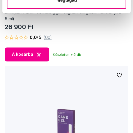
Smilepen Power Whitening gel, fogfehérítő géltoll készlet (3 x
6 ml)
26 900 Ft
0,0
/5
(0x)
A kosárba
Készleten > 5 db